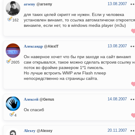
13.08.2007
arseny
@arseny
для таких целей скрипт не нужен. Если у человека
установлен винамп, то ссылка автоматически откроется
162
винампе, если нет, то в windows media player (m3u)
13.08.2007
Александр
@AlexIT
Он наверное хочет что бы при заходе на сайт винамп
сам открывался, такое можно сделать встроив ссылку н
2605
поток во фрэйме размером 1*1 пиксель.
Но лучше встроить WMP или Flash плеер
непосредственно на страницы сайта.
14.08.2007
Алексей
@Genus
Ок спасиб
4
20.11.2007
Alexey
@Alexey