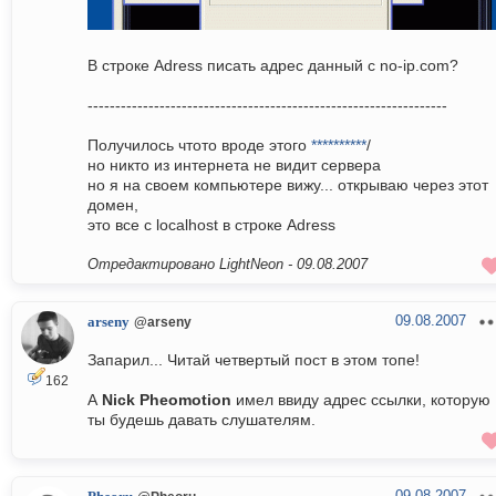
В строке Adress писать адрес данный с no-ip.com?
-----------------------------------------------------------------
Получилось чтото вроде этого
**********
/
но никто из интернета не видит сервера
но я на своем компьютере вижу... открываю через этот
домен,
это все с localhost в строке Adress
Отредактировано LightNeon -
09.08.2007
09.08.2007
arseny
@arseny
Запарил... Читай четвертый пост в этом топе!
162
А
Nick Pheomotion
имел ввиду адрес ссылки, которую
ты будешь давать слушателям.
09.08.2007