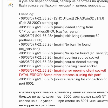
я уже все перепробовал, сервер не работает по домен
flashradio.servehttp.com, который я загеристрировал...
6
Event log:
<08/08/07@21:53:25> [SHOUTcast] DNAS/win32 v1.9.8
(Feb 28 2007) starting up...
<08/08/07@21:53:25> [main] loaded config from
C:\Program Files\SHOUTcast\sc_serv.ini
<08/08/07@21:53:25> [main] initializing (usermax:32
portbase:8000)...
<08/08/07@21:53:25> [main] No ban file found
(sc_serv.ban)
<08/08/07@21:53:25> [main] No rip file found (sc_serv.rip
<08/08/07@21:53:25> [main] opening source socket
<08/08/07@21:53:25> [main] source thread starting
<08/08/07@21:53:25> [main] opening client socket
<08/08/07@21:53:25> [main] error opening client socket!
FATAL ERROR! Some other process is using this port!
<08/08/07@21:53:25> [source] listening for connection on
port 8001
вот эта строка мне не нравится у меня на компе ничего
больше не использует порт 8000, хотя может какой NT
сервис но я не уверен... при смене на 8001 мне кажетс
не корректно работает...