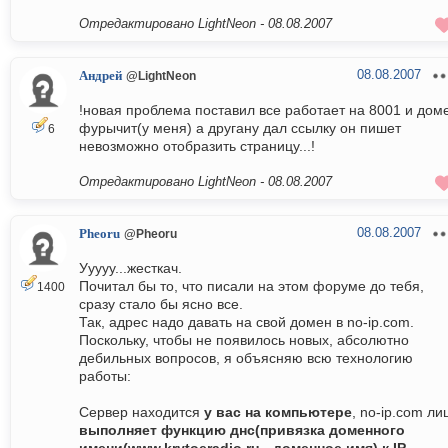
Отредактировано LightNeon -
08.08.2007
08.08.2007
Андрей
@LightNeon
!новая проблема поставил все работает на 8001 и дом
фурычит(у меня) а другану дал ссылку он пишет
6
невозможно отобразить страницу...!
Отредактировано LightNeon -
08.08.2007
08.08.2007
Pheoru
@Pheoru
Ууууу...жесткач.
Почитал бы то, что писали на этом форуме до тебя,
1400
сразу стало бы ясно все.
Так, адрес надо давать на свой домен в no-ip.com.
Поскольку, чтобы не появилось новых, абсолютно
дебильных вопросов, я объясняю всю технологию
работы:
Сервер находится
у вас на компьютере
, no-ip.com ли
выполняет функцию днс(привязка доменного