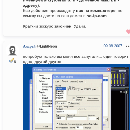
имени(www.krytoeradio.ru - доменное имя) к IP-
адресу)
.
Все действия происходят у
вас на компьютере
, но
ссылку вы даете на ваш домен в
no-ip.com
.
Краткий экскурс закончен. Удачи.
09.08.2007
Андрей
@LightNeon
попробую только вы меня все запутали... один говорит
одно, другой другое...
6