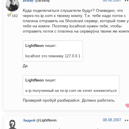
08.08.2007
arseny
@arseny
Куда подключаться слушатели будут? Очевидно, что
через no-ip.com к твоему компу. Т.е. тебе надо поток с
162
плагина отправить на Shoutcast сервер, который тоже у
тебя на компе. Поэтому localhost нужен тебе, чтобы
отправить поток с плагина на сервер(на твоем же компе
LightNeon
пишет:
localhost это помоему 127.0.0.1
Да
LightNeon
пишет:
а ip полученный на no-ip.com не хочет коннектиться
Проверяй пробуй разбирайся. Должно работать.
08.08.2007
Андрей
@LightNeon