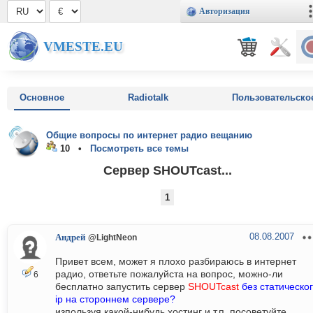
Авторизация
VMESTE.EU
Основное
Radiotalk
Пользовательско
Общие вопросы по интернет радио вещанию
10 •
Посмотреть все темы
Сервер SHOUTcast...
1
08.08.2007
Андрей
@LightNeon
Привет всем, может я плохо разбираюсь в интернет
радио, ответьте пожалуйста на вопрос, можно-ли
6
бесплатно запустить сервер
SHOUTcast
без статическо
ip на стороннем сервере?
изпользуя какой-нибудь хостинг и т.п. посоветуйте.