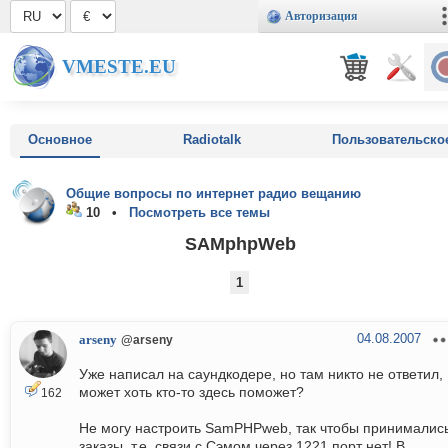
Авторизация
VMESTE.EU
Основное
Radiotalk
Пользовательско
Общие вопросы по интернет радио вещанию
10 •
Посмотреть все темы
SAMphpWeb
1
04.08.2007
arseny
@arseny
Уже написал на саундкодере, но там никто не ответил,
может хоть кто-то здесь поможет?
162
Не могу настроить SamPHPweb, так чтобы принималис
заказы, т.е. связи с Сэмом через 1221 порт нет! В