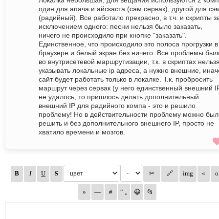
Локалка небольшая, для вещания используются 2 комп
один для апача и айскаста (сам сервак), другой для сэ
(радийный). Все работало прекрасно, в т.ч. и скрипты з
исключением одного: песни нельзя было заказать,
ничего не происходило при кнопке "заказать".
Единственное, что происходило это полоса прогрузки в
браузере и белый экран без ничего. Все проблемы был
во внутрисетевой маршрутизации, т.к. в скриптах нельз
указывать локальные ip адреса, а нужно внешние, инач
сайт будет работать только в локалке. Т.к. пробросить
маршрут через сервак (у него единственный внешний I
не удалось, то пришлось делать дополнительный
внешний IP для радийного компа - это и решило
проблему! Но в действительности проблему можно был
решить и без дополнительного внешнего IP, просто не
хватило времени и мозгов.