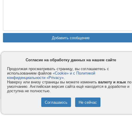
Согласие на обработку данных на нашем сайте
Контакты
Privacy и Cookie
Компания
Правила и условия
Продолжая просматривать страницу, вы соглашаетесь с
использованием файлов
«Cookie» и с Политикой
Услуги
Помощь
конфиденциальности «Privacy»
.
Наверху или внизу страницы вы можете изменить
валюту и язык
по
Как оплатить
Форумы
умолчанию. Английская версия сайта ещё находится в доработке и
доступна не полностью.
© 2008-2026
VMESTE.EU
- Все права защищены.