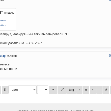
0
Dio
IT
пишет:
*****
*****
лавируя, лавируя - мы таки вылавировали. :D
актировано Dio -
03.08.2007
0
андр
@AlexIT
етесь.
азные вещи.