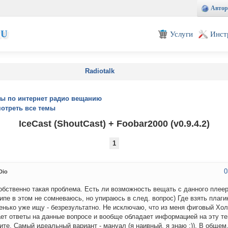
Автор
EU
Услуги
Инст
Radiotalk
ы по интернет радио вещанию
отреть все темы
IceCast (ShoutCast) + Foobar2000 (v0.9.4.2)
1
0
Dio
обственно такая проблема. Есть ли возможность вещать с данного плеер
ипе в этом не сомневаюсь, но упираюсь в след. вопрос) Где взять плаги
енько уже ищу - безрезультатно. Не исключаю, что из меня фиговый Хол
ает ответы на данные вопросе и вообще обладает информацией на эту те
ите. Самый идеальный вариант - мануал (я наивный, я знаю :)). В общем