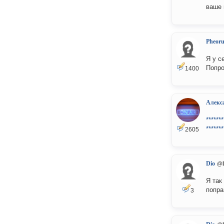
ваше 
Pheor
Я у с
Попро
1400
Алекс
*******
*******
2605
Dio
@
Я так
попра
3