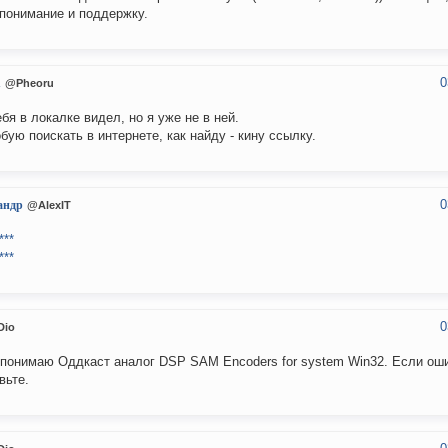
понимание и поддержку.
0
u
@Pheoru
ебя в локалке видел, но я уже не в ней.
бую поискать в интернете, как найду - кину ссылку.
0
андр
@AlexIT
***
***
0
Dio
 понимаю Оддкаст аналог DSP SAM Encoders for system Win32. Если ош
вьте.