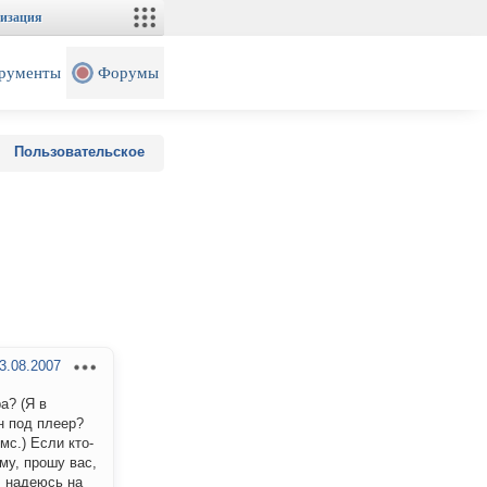
изация
рументы
Форумы
Пользовательское
3.08.2007
а? (Я в
н под плеер?
мс.) Если кто-
му, прошу вас,
, надеюсь на