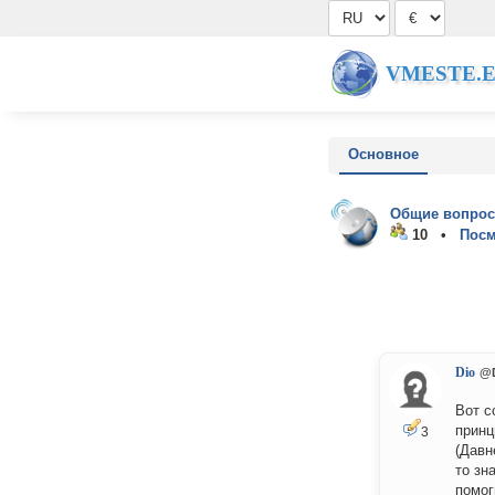
VMESTE.
Основное
Общие вопрос
10 •
Посм
Dio
@
Вот с
принц
3
(Давн
то зн
помог