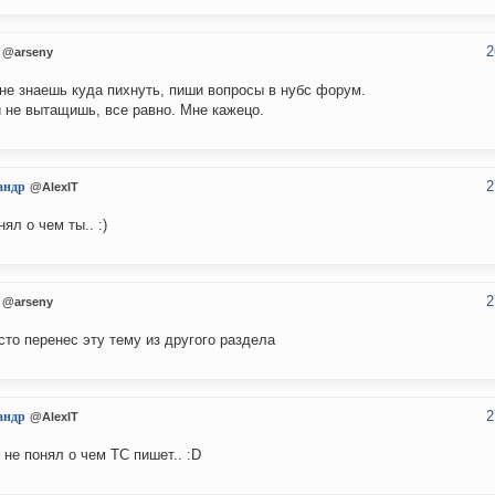
2
@arseny
не знаешь куда пихнуть, пиши вопросы в нубс форум.
 не вытащишь, все равно. Мне кажецо.
2
андр
@AlexIT
нял о чем ты.. :)
2
@arseny
сто перенес эту тему из другого раздела
2
андр
@AlexIT
я не понял о чем ТС пишет.. :D