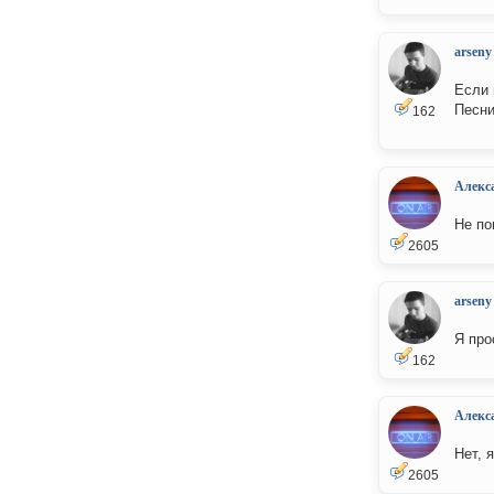
arseny
Если 
Песни
162
Алекс
Не по
2605
arseny
Я про
162
Алекс
Нет, 
2605