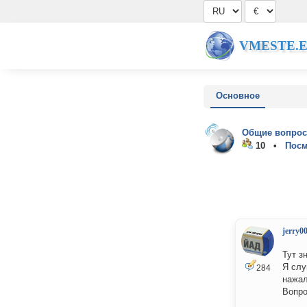
VMESTE.
Основное
Общие вопрос
10 •
Посм
jerry0
Тут з
Я слу
284
нажал
Вопро