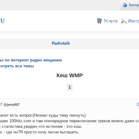
Автор
EU
Услуги
Инст
Radiotalk
ы по интернет радио вещанию
отреть все темы
Кеш WMP
1
2
07
@jerry007
начит есть вопрос(Незнал куды тему пихнуть)
шаю 100hitz.com и там поочередное переключение треков,можно даже с
 статистика,увидил,что источник - это кэш.
с - где он?Я просто хочу песни выташить.