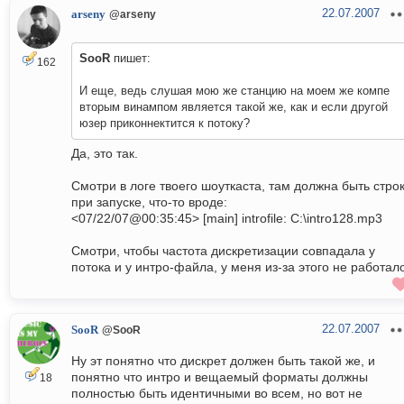
22.07.2007
arseny
@arseny
SooR
пишет:
162
И еще, ведь слушая мою же станцию на моем же компе
вторым винампом является такой же, как и если другой
юзер приконнектится к потоку?
Да, это так.
Смотри в логе твоего шоуткаста, там должна быть стро
при запуске, что-то вроде:
<07/22/07@00:35:45> [main] introfile: C:\intro128.mp3
Смотри, чтобы частота дискретизации совпадала у
потока и у интро-файла, у меня из-за этого не работало
22.07.2007
SooR
@SooR
Ну эт понятно что дискрет должен быть такой же, и
понятно что интро и вещаемый форматы должны
18
полностью быть идентичными во всем, но вот не