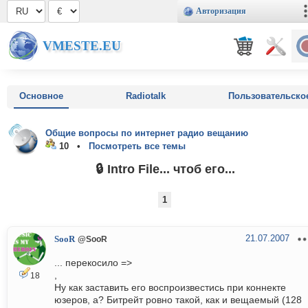
Авторизация
VMESTE.EU
Основное
Radiotalk
Пользовательско
Общие вопросы по интернет радио вещанию
10 •
Посмотреть все темы
🔒 Intro File... чтоб его...
1
21.07.2007
SooR
@SooR
... перекосило =>
,
18
Ну как заставить его воспроизвестись при коннекте
юзеров, а? Битрейт ровно такой, как и вещаемый (128