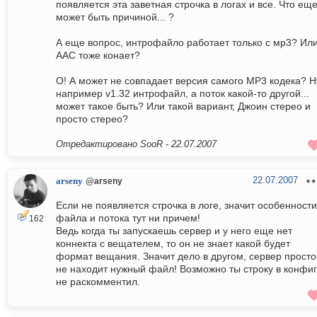
появляется эта заветная строчка в логах и все. Что ещ
может быть причиной... ?
А еще вопрос, интрофайло работает только с мр3? Ил
ААС тоже конает?
О! А может не совпадает версия самого МР3 кодека? Н
например v1.32 интрофайл, а поток какой-то другой...
может такое быть? Или такой вариант, Джоин стерео и
просто стерео?
Отредактировано SooR -
22.07.2007
22.07.2007
arseny
@arseny
Если не появляется строчка в логе, значит особенности
файла и потока тут ни причем!
162
Ведь когда ты запускаешь сервер и у него еще нет
коннекта с вещателем, то он не знает какой будет
формат вещания. Значит дело в другом, сервер просто
не находит нужный файл! Возможно ты строку в конфи
не раскомментил.