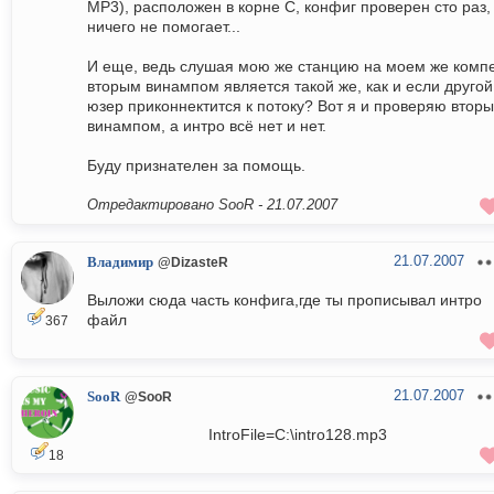
МР3), расположен в корне С, конфиг проверен сто раз,
ничего не помогает...
И еще, ведь слушая мою же станцию на моем же комп
вторым винампом является такой же, как и если другой
юзер приконнектится к потоку? Вот я и проверяю втор
винампом, а интро всё нет и нет.
Буду признателен за помощь.
Отредактировано SooR -
21.07.2007
21.07.2007
Владимир
@DizasteR
Выложи сюда часть конфига,где ты прописывал интро
файл
367
21.07.2007
SooR
@SooR
IntroFile=C:\intro128.mp3
18