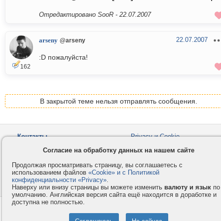
Отредактировано SooR -
22.07.2007
22.07.2007
arseny
@arseny
:D пожалуйста!
162
В закрытой теме нельзя отправлять сообщения.
Контакты
Privacy и Cookie
Компания
Правила и условия
Согласие на обработку данных на нашем сайте
Услуги
Помощь
Продолжая просматривать страницу, вы соглашаетесь с
Как оплатить
Форумы
использованием файлов
«Cookie» и с Политикой
конфиденциальности «Privacy»
.
© 2008-2026
VMESTE.EU
- Все права защищены.
Наверху или внизу страницы вы можете изменить
валюту и язык
по
умолчанию. Английская версия сайта ещё находится в доработке и
доступна не полностью.