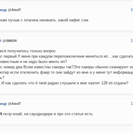
1
андр
@AlexIT
кам лучше с плагина начинать, какой нафиг сэм.
1
N
@SIMON
.всё получилось только вопрос
с первый У меня при каждом перепожключени меняться ип....как сделать
известным и не надо было менть ип?
с номер два Всем известны хакеры так?Эти хакеры обычно сканируют н
ютер если отключить фаер то они зайдут ко мне а у меня тут информац
ь?
..И как сделать что б твоё радио слушали и мне хватит 128 кб отдачи?
1
андр
@AlexIT
N
no-ip юзай, на саундкодере и про это статья есть.