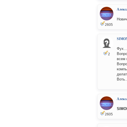
Алекс
Нович
2605
SIMO
Фух..
Вопро
2
всем 
Вопро
компь
делат
Воть.
Алекс
SIMO
2605