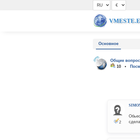
VMESTE.
Основное
Общие вопрос
10 •
Посм
SIMO
Обьес
сдела
2