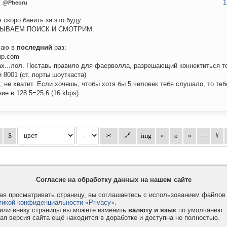
1
u
@Pheoru
я скоро банить за это буду.
ЫВАЕМ ПОИСК И СМОТРИМ.
чаю в
последний
раз:
-ip.com
ах...лол. Поставь правило для фаерволла, разрешающий коннектиться т
и 8001 (ст. порты шоуткаста)
т, не хватит. Если хочешь, чтобы хотя бы 5 человек тебя слушало, то те
ие в 128:5=25,6 (16 kbps).
Согласие на обработку данных на нашем сайте
я просматривать страницу, вы соглашаетесь с использованием файло
тикой конфиденциальности «Privacy»
.
или внизу страницы вы можете изменить
валюту и язык
по умолчанию.
ая версия сайта ещё находится в доработке и доступна не полностью.