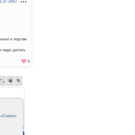
1.07.2007
олько к портам
бе надо делать
0
в
«Cookie»