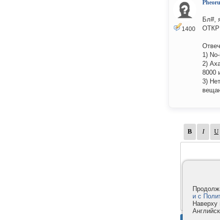
Pheor
Бл#, 
ОТКР
1400
Отве
1) No
2) Ах
8000 
3) Не
вещан
Продолжа
и с Поли
Наверху 
Английск