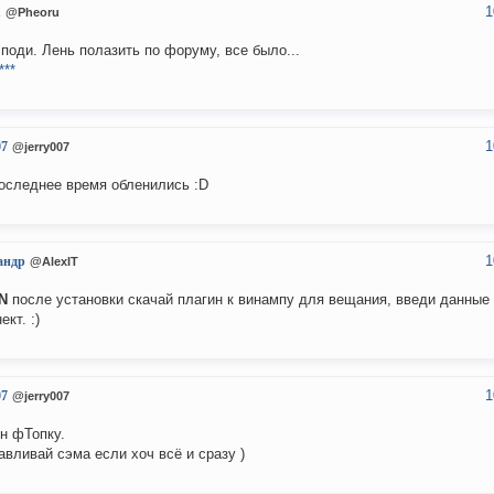
1
u
@Pheoru
споди. Лень полазить по форуму, все было...
***
1
07
@jerry007
оследнее время обленились :D
1
андр
@AlexIT
N
после установки скачай плагин к винампу для вещания, введи данные 
ект. :)
1
07
@jerry007
н фТопку.
авливай сэма если хоч всё и сразу )