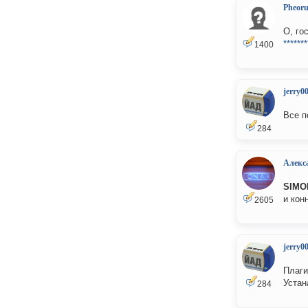
Pheor
О, го
*******
1400
jerry0
Все п
284
Алекс
SIMO
и конн
2605
jerry0
Плаги
Устан
284