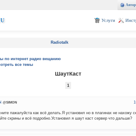
Автор
EU
Услуги
Инст
Radiotalk
ы по интернет радио вещанию
отреть все темы
ШаутКаст
1
1
N
@SIMON
ните пажалуйста как всё делать.Я установил но в плагинах не нахожу с
йте скрины и всё подробно.Установил я шаут каст сервер что дальше?