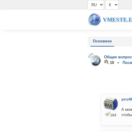
VMESTE.
Основное
Общие вопрос
10 •
Посм
jerry0
А мож
чтобы
284