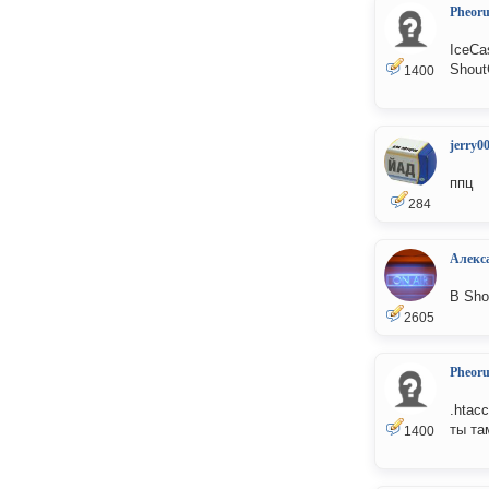
Pheor
IceCa
Shout
1400
jerry0
ппц
284
Алекс
В Sho
2605
Pheor
.htacc
ты та
1400