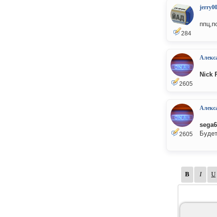
jerry0
ппц,п
284
Алекс
Nick 
2605
Алекс
sega6
Будет
2605