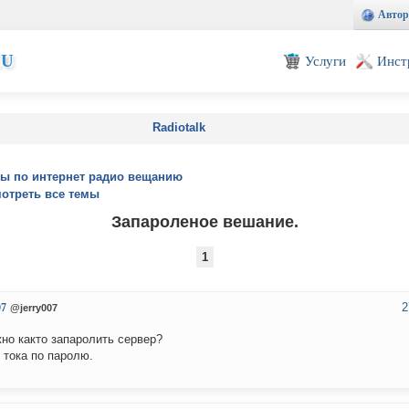
Автор
EU
Услуги
Инст
Radiotalk
ы по интернет радио вещанию
отреть все темы
Запароленое вешание.
1
2
07
@jerry007
но както запаролить сервер?
 тока по паролю.