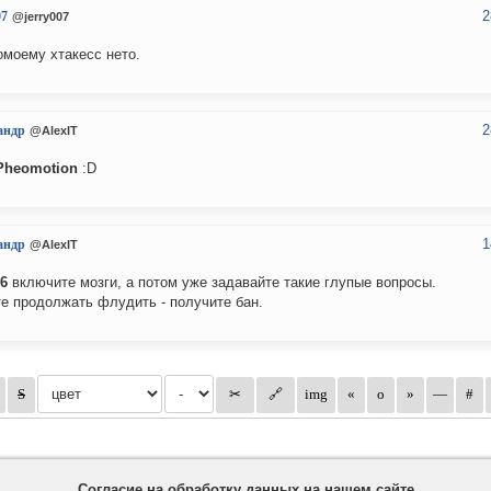
2
07
@jerry007
омоему хтакесс нето.
2
андр
@AlexIT
Pheomotion
:D
1
андр
@AlexIT
6
включите мозги, а потом уже задавайте такие глупые вопросы.
е продолжать флудить - получите бан.
Согласие на обработку данных на нашем сайте