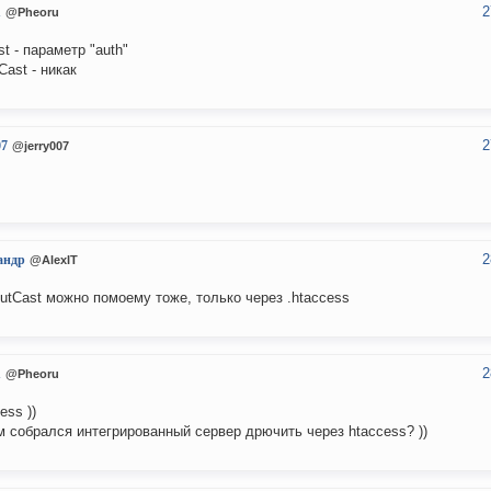
2
u
@Pheoru
st - параметр "auth"
Cast - никак
2
07
@jerry007
2
андр
@AlexIT
utCast можно помоему тоже, только через .htaccess
2
u
@Pheoru
ess ))
м собрался интегрированный сервер дрючить через htaccess? ))