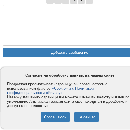
Согласие на обработку данных на нашем сайте
Контакты
Privacy и Cookie
Компания
Правила и условия
Продолжая просматривать страницу, вы соглашаетесь с
использованием файлов
«Cookie» и с Политикой
Услуги
Помощь
конфиденциальности «Privacy»
.
Наверху или внизу страницы вы можете изменить
валюту и язык
по
Как оплатить
Форумы
умолчанию. Английская версия сайта ещё находится в доработке и
© 2008-2026
VMESTE.EU
- Все права защищены.
доступна не полностью.