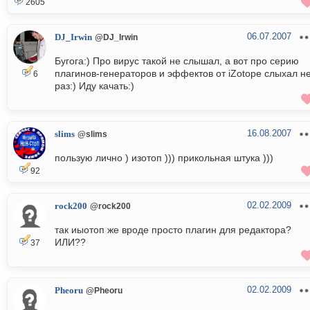
2605
06.07.2007
DJ_Irwin
@DJ_Irwin
Бугога:) Про вирус такой не слышал, а вот про серию
плагинов-генераторов и эффектов от iZotope слыхал н
6
раз:) Иду качать:)
16.08.2007
slims
@slims
пользую лично ) изотоп ))) прикольная штука )))
92
02.02.2009
rock200
@rock200
так иыотоп же вроде просто плагин для редактора?
ИЛИ??
37
02.02.2009
Pheoru
@Pheoru