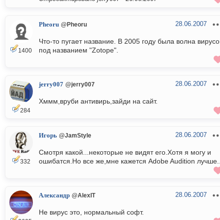
28.06.2007
Pheoru
@Pheoru
Что-то пугает название. В 2005 году была волна вирусо
под названием "Zotope".
1400
28.06.2007
jerry007
@jerry007
Хммм,вруби антивирь,зайди на сайт.
284
28.06.2007
Игорь
@JamStyle
Смотря какой...некоторые не видят его.Хотя я могу и
ошибатся.Но все же,мне кажется Adobe Audition лучше..
332
28.06.2007
Александр
@AlexIT
Не вирус это, нормальный софт.