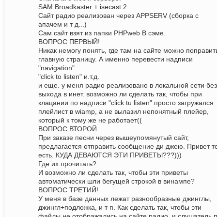
SAM Broadkaster + isecast 2
Сайт радио реализован через APPSERV (сборка с
апачем и т д...)
Сам сайт взят из папки PHPweb В сэме.
ВОПРОС ПЕРВЫЙ!
Никак немогу понять, где там на сайте можно поправит
главную страницу. А именно перевести надписи
"navigation"
"click to listen" и.т.д.
и еще. у меня радио реализовано в локальной сети без
выхода в инет. возможно ли сделать так, чтобы при
клацании по надписи "click tu listen" просто загружался
плейлист в wiamp, а не вылазил непонятный плейер,
который к тому же не работает((
ВОПРОС ВТОРОЙ
При заказе песни через вышеупомянутый сайт,
предлагается отправить сообщение ди джею. Привет т
есть. КУДА ДЕВАЮТСЯ ЭТИ ПРИВЕТЫ???)))
Где их прочитать?
И возможно ли сделать так, чтобы эти приветы
автоматически шли бегущей строкой в винампе?
ВОПРОС ТРЕТИЙ!
У меня в базе данных лежат разнообразные джинглы,
джингл+подложка, и т п. Как сделать так, чтобы эти
файлы не отображались на сайте радио, и слушатель 