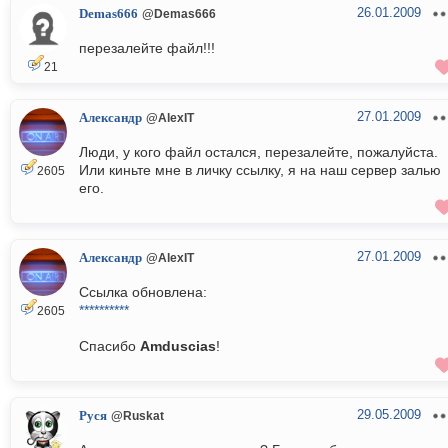
26.01.2009
Demas666
@Demas666
перезалейте файл!!!
21
27.01.2009
Александр
@AlexIT
Люди, у кого файл остался, перезалейте, пожалуйста.
Или киньте мне в личку ссылку, я на наш сервер залью
2605
его.
27.01.2009
Александр
@AlexIT
Ссылка обновлена:
**********
2605
Спасибо
Amduscias
!
29.05.2009
Руся
@Ruskat