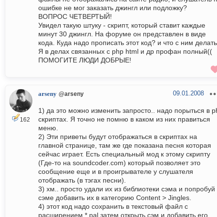
ошибке не мог заказать джингл или подложку?
ВОПРОС ЧЕТВЕРТЫЙ!
Увидел такую штуку - скрипт, который ставит каждые
минут 30 джингл. На форуме он представлен в виде
кода. Куда надо прописать этот код? и что с ним делат
Я в делах связанных с php html и др профан полный((
ПОМОГИТЕ ЛЮДИ ДОБРЫЕ!
09.01.2008
arseny
@arseny
1) да это можно изменить запросто.. надо порыться в p
скриптах. Я точно не помню в каком из них правиться
162
меню.
2) Эти приветы будут отображаться в скриптах на
главной странице, там же где показана песня которая
сейчас играет. Есть специальный мод к этому скрипту
(Где-то на soundcoder.com) который позволяет это
сообщение еще и в проигрывателе у слушателя
отображать (в тэгах песни).
3) хм.. просто удали их из библиотеки сэма и попробуй
сэме добавить их в категорию Content > Jingles.
4) этот код надо сохранить в текстовый файл с
расширением *.pal затем открыть сэм и добавить его