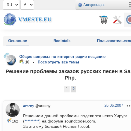
Авторизация
VMESTE.EU
Основное
Radiotalk
Пользовательско
Общие вопросы по интернет радио вещанию
10 •
Посмотреть все темы
Решение проблемы заказов русских песен в S
Php.
1
2
26.06.2007
arseny
@arseny
Решением данной проблемы поделился некто Хирург
(
**********
) на форуме soundcoder.com.
162
За это ему большой Респект! :cool: