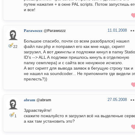
путем нажатия + в окне PAL scripts. Потом запустишь ег
и все!
11.01.2008
Parawozzz
@Parawozzz
Большое спасибо, почти со всем разобрался) нашел
файл nav.php и поправил его как мне надо, скрипт
22
загрузил, А вот джинглы и подложки кинул в папку Stati
ID's --> ALL А подлжки пришлось кинуть в отделюную
папку семплера) и с сайта все ненужное исчезло.
А вот скрипт для вывода заявок в бегущую строку так и
не нашел на soundcoder... Не припомните где видели э
прелесть?))
27.05.2008
abram
@abram
Здравствуйте!
скажите пожалуйсто я загрузил всё на выделеные серв
1
а как там установить это?