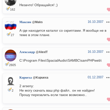
Незачто! Обращайся! ;)
162
16.10.2007
Максим
@Maks
А где находится каталог со скриптами. Я вообще не в
теме в этом плане.
27
16.10.2007
Александр
@AlexIT
C:\Program Files\SpacialAudio\SAMBC\samPHPweb\
2605
01.12.2007
Kupuexa
@Kupuexa
2 arseny:
Не могу скачать ваш рhp файл.. он не найден!
2
Прошу перезалить если такое возможно..