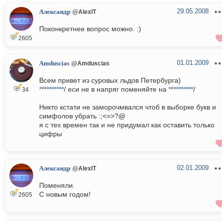
29.05.2008
Александр
@AlexIT
Поконкретнее вопрос можно. :)
2605
01.01.2009
Amduscias
@Amduscias
Всем привет из суровых льдов Петербурга)
**********
/ еси не в напряг поменяйте на
**********
/
34
Никто кстати не заморочмвался чтоб в выборке букв и
симфолов убрать :;<=>?@
я с тех времен так и не придумал как оставить только
цифры
02.01.2009
Александр
@AlexIT
Поменяли.
С новым годом!
2605