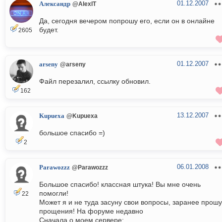
01.12.2007
Александр
@AlexIT
Да, сегодня вечером попрошу его, если он в онлайне
будет.
2605
01.12.2007
arseny
@arseny
Файл перезалил, ссылку обновил.
162
13.12.2007
Kupuexa
@Kupuexa
большое спасибо =)
2
06.01.2008
Parawozzz
@Parawozzz
Большое спасибо! классная штука! Вы мне очень
помогли!
22
Может я и не туда засуну свои вопросы, заранее прошу
прощения! На форуме недавно
Сначала о моем сервере: