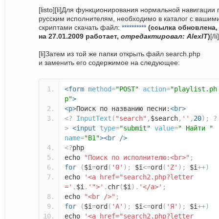
[listo][li]Для функционирования нормальной навигации 
русским исполнителям, необходимо в каталог с вашим
скриптами скачать файл:
**********
(ссылка обновлена,
на 27.01.2009 работает,
отредактировал: AlexIT
)
[/li]
[li]Затем из той же папки открыть файл search.php
и заменить его содержимое на следующее:
<form
method
=
"POST"
action
=
"playlist.ph
p"
>
<p>
Поиск по названию песни:
<br>
<?
InputText
(
"search"
,
$search
,
''
,
20
);
?
>
<input
type
=
"submit"
value
=
" Найти "
name
=
"B1"
><br
/>
<?
php
echo
"Поиск по исполнителю:<br>"
;
for
(
$i
=
ord
(
'0'
);
$i
<=
ord
(
'Z'
);
$i
++)
echo
'<a href="search2.php?letter
='
.
$i
.
'">'
.
chr
(
$i
).
'</a>'
;
echo
"<br />"
;
for
(
$i
=
ord
(
'А'
);
$i
<=
ord
(
'Я'
);
$i
++)
echo
'<a href="search2.php?letter