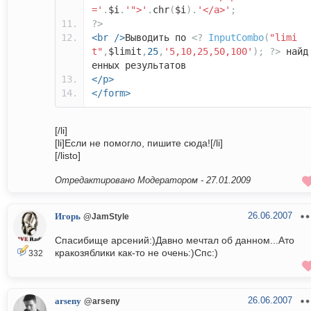
='
.
$i
.
'">'
.
chr
(
$i
).
'</a>'
;
?>
<br
/>
Выводить по
<?
InputCombo
(
"limi
t"
,
$limit
,
25
,
'5,10,25,50,100'
);
?>
найд
енных результатов
</p>
</form>
[/li]
[li]Если не помогло, пишите сюда![/li]
[/listo]
Отредактировано Модератором -
27.01.2009
26.06.2007
Игорь
@JamStyle
Спасибище арсений:)Давно мечтал об данном...Ато
кракозяблики как-то не очень:)Спс:)
332
26.06.2007
arseny
@arseny