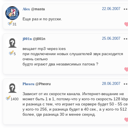
22.06.2007
Alex
@masta
Еще раз и по русски.
31
25.06.2007
j001n
@j001n
вещает mp3 через ices
при подключении новых слушателей звук расходится
5
очень сильно
будто играют два независимых патока ?
28.06.2007
Pheoru
@Pheoru
Зависит от их скорости канала. Интернет-вещание не
может быть 1 в 1, потому-что у кого-то скорость 128 kbp
1400
и разница с тем, что играет на сервере будет 50 - 55 сек
у кого-то 256, и разница будет в 40 сек., а у кого-то 512
более, где разница 30 и менее секунд.