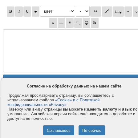
Согласие на обработку данных на нашем сайте
Продолжая просматривать страницу, вы соглашаетесь с
использованием файлов
«Cookie» и с Политикой
конфиденциальности «Privacy»
.
Контакты
Privacy и Cookie
Наверху или внизу страницы вы можете изменить
валюту и язык
по
Компания
Правила и условия
умолчанию. Английская версия сайта ещё находится в доработке и
доступна не полностью.
Услуги
Помощь
Как оплатить
Форумы
© 2008-2026
VMESTE.EU
- Все права защищены.