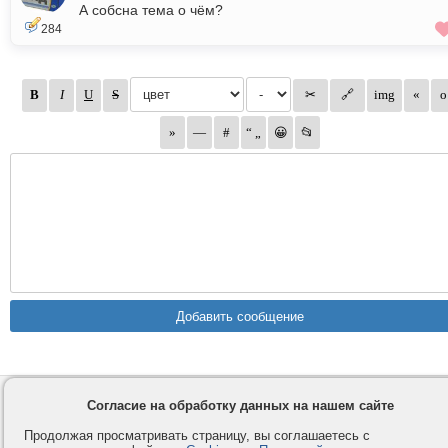
А собсна тема о чём?
284
Контакты
Privacy и Cookie
Согласие на обработку данных на нашем сайте
Компания
Правила и условия
Продолжая просматривать страницу, вы соглашаетесь с