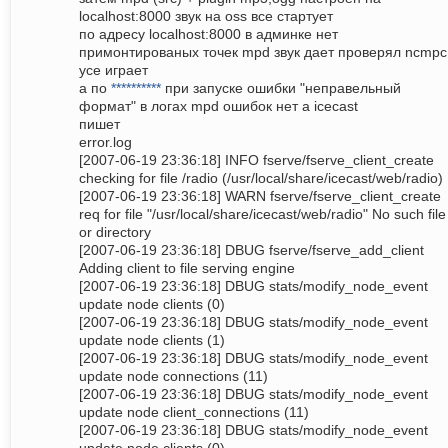
localhost:8000 звук на oss все стартует
по адресу localhost:8000 в админке нет
примонтированых точек mpd звук дает проверял ncmpc
усе играет
а по
**********
при запуске ошибки "неправельный
формат" в логах mpd ошибок нет а icecast
пишет
error.log
[2007-06-19 23:36:18] INFO fserve/fserve_client_create
checking for file /radio (/usr/local/share/icecast/web/radio)
[2007-06-19 23:36:18] WARN fserve/fserve_client_create
req for file "/usr/local/share/icecast/web/radio" No such file
or directory
[2007-06-19 23:36:18] DBUG fserve/fserve_add_client
Adding client to file serving engine
[2007-06-19 23:36:18] DBUG stats/modify_node_event
update node clients (0)
[2007-06-19 23:36:18] DBUG stats/modify_node_event
update node clients (1)
[2007-06-19 23:36:18] DBUG stats/modify_node_event
update node connections (11)
[2007-06-19 23:36:18] DBUG stats/modify_node_event
update node client_connections (11)
[2007-06-19 23:36:18] DBUG stats/modify_node_event