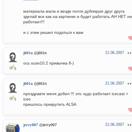
**********
материала мала и везде почти дублирую друг друга
зделай все как на картинке и будет работать АН НЕТ не
работает!!!
и с этим решил податься к вам
21.06.2007
j001n
@j001n
ось suse10.2 привычка 8-)
5
21.06.2007
j001n
@j001n
проздравте меня добил !!! это чудо работает icecast +
ices
5
пришлось прикрутить ALSA
21.06.2007
jerry007
@jerry007