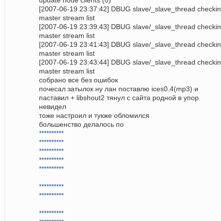
update node clients (0)
[2007-06-19 23:37:42] DBUG slave/_slave_thread checki
master stream list
[2007-06-19 23:39:43] DBUG slave/_slave_thread checki
master stream list
[2007-06-19 23:41:43] DBUG slave/_slave_thread checki
master stream list
[2007-06-19 23:43:44] DBUG slave/_slave_thread checki
master stream list
собрано все без ошибок
почесал затылок ну лан поставлю ices0.4(mp3) и
паставил + libshout2 тянул с сайта родной в упор
невидел
тоже настроил и тукже обломился
большенство делалось по
**********
**********
**********
**********
**********
**********
**********
**********