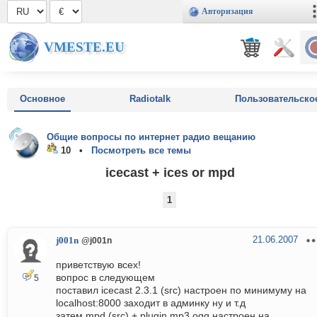
Авторизация
VMESTE.EU
Основное
Radiotalk
Пользовательско
Общие вопросы по интернет радио вещанию
10 •
Посмотреть все темы
icecast + ices or mpd
1
21.06.2007
j001n
@j001n
приветствую всех!
вопрос в следующем
5
поставил icecast 2.3.1 (src) настроен по минимуму на
localhost:8000 заходит в админку ну и т.д
затем mpd (src) + plugin mp3,ogg настроен на