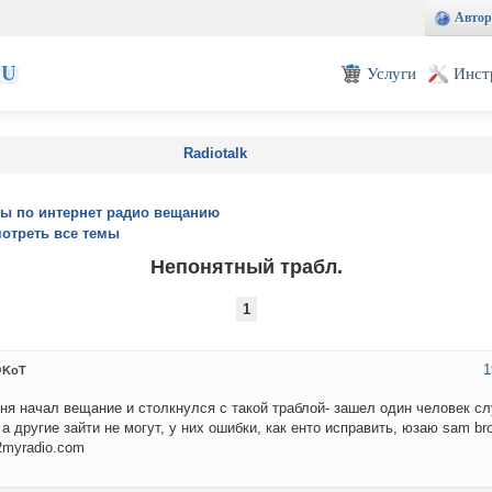
Автор
EU
Услуги
Инст
Radiotalk
ы по интернет радио вещанию
отреть все темы
Непонятный трабл.
1
1
KoT
ня начал вещание и столкнулся с такой траблой- зашел один человек сл
 а другие зайти не могут, у них ошибки, как енто исправить, юзаю sam br
n2myradio.com