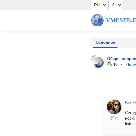
VMESTE.
Основное
Общие вопрос
10 •
Посм
KoT
@
Сегод
норм,
22
liste