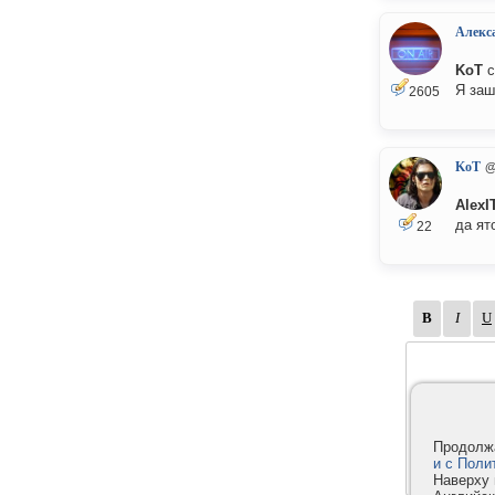
Алекс
KoT
с
Я заш
2605
KoT
@
AlexI
да ят
22
Продолжа
и с Поли
Наверху 