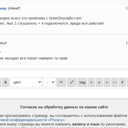
1
андр
@AlexIT
корее всего это проблема с listen2myradio.com
ел, был 1 слушатель + я подключился, вроде все работает.
1
KoT
T
ож заходил все пашет наверно ты прав
Согласие на обработку данных на нашем сайте
я просматривать страницу, вы соглашаетесь с использованием файло
тикой конфиденциальности «Privacy»
.
или внизу страницы вы можете изменить
валюту и язык
по умолчанию.