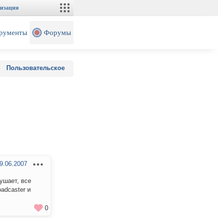
изация
рументы
Форумы
Пользовательское
9.06.2007
ушает, все
oadcaster и
0