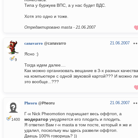
Типа у буржуев ВПС, а у нас будет ВДС.
Хотя это одно и тоже.
Отредактировано masta -
21.06.2007
21.06.2007
canavarro
@canavarro
Ясно :)
9
Тогда идем далее....
Как можно организовать вещание в 3-х разных качеств
на компьютере с одной звуковой картой??? И можно ли
это вообще...???
21.06.2007
Pheoru
@Pheoru
Г-н Nick Pheomotion подчищает весь оффтоп, а
модератор
умудряется его плодить и плодить.
1400
Я ответил Вам г-н masta в том посте, который я же и
удалил, поскольку мы здесь развели оффтоп.
Даешь 100% говоришь? ))