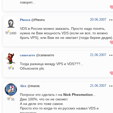
говорят...
20.06.2007
Pheoru
@Pheoru
VDS в России можно заказать. Просто надо понять,
нужна ли Вам мощность VDS (если не вся, то можно
1400
брать VPS), или Вам ее не хватает (тогда берем дедик)
21.06.2007
canavarro
@canavarro
Тогда разница между VPS и VDS???...
Объясните pls.
9
21.06.2007
Alex
@masta
Попроси это сделать г-на
Nick Pheomotion
...
Даю 100%, что он не сможет.
31
А на деле это тоже самое.
Просто кто-то когда-то из русских назвал VDS и
понеслась.