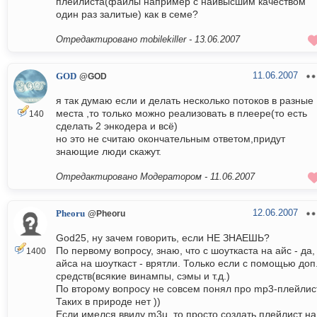
плейлиста(файлы например с наивысшим качеством
один раз залитые) как в семе?
Отредактировано mobilekiller -
13.06.2007
11.06.2007
GOD
@GOD
я так думаю если и делать несколько потоков в разные
места ,то только можно реализовать в плеере(то есть
140
сделать 2 энкодера и всё)
но это не считаю окончательным ответом,придут
знающие люди скажут.
Отредактировано Модератором -
11.06.2007
12.06.2007
Pheoru
@Pheoru
God25, ну зачем говорить, если НЕ ЗНАЕШЬ?
По первому вопросу, знаю, что с шоуткаста на айс - да,
1400
айса на шоуткаст - врятли. Только если с помощью доп
средств(всякие винампы, сэмы и т.д.)
По второму вопросу не совсем понял про mp3-плейлист
Таких в природе нет ))
Если имелся ввиду m3u, то просто создать плейлист на