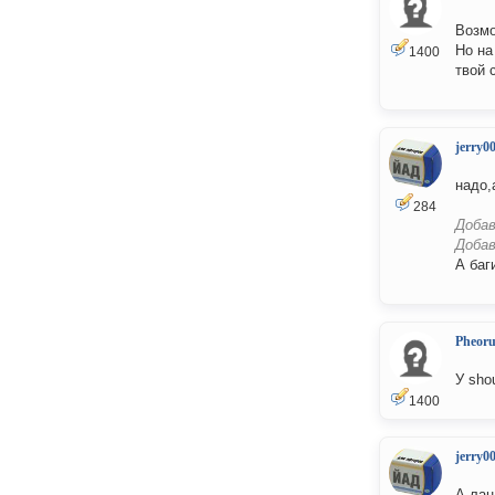
Возм
Но на
1400
твой 
jerry0
надо,
284
Добав
Добав
А баг
Pheor
У sho
1400
jerry0
А лан