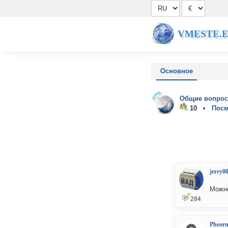
VMESTE.
Основное
Общие вопрос
10 •
Посм
jerry0
Можно
284
Pheor