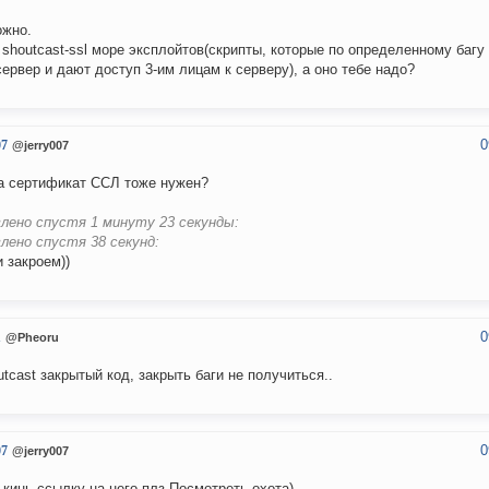
ожно.
 shoutcast-ssl море эксплойтов(скрипты, которые по определенному баг
сервер и дают доступ 3-им лицам к серверу), а оно тебе надо?
0
07
@jerry007
а сертификат ССЛ тоже нужен?
лено спустя 1 минуту 23 секунды:
лено спустя 38 секунд:
и закроем))
0
u
@Pheoru
utcast закрытый код, закрыть баги не получиться..
0
07
@jerry007
 кинь ссылку на него плз.Посмотреть охота)