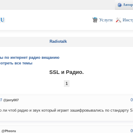
Автор
EU
Услуги
Инст
Radiotalk
ы по интернет радио вещанию
отреть все темы
SSL и Радио.
1
0
07
@jerry007
 ли чтоб радио и звук который играет зашифровывались по стандарту 
0
u
@Pheoru