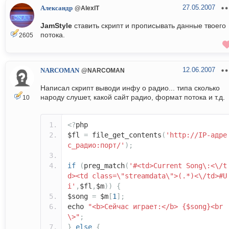
27.05.2007
Александр
@AlexIT
JamStyle
ставить скрипт и прописывать данные твоего
потока.
2605
12.06.2007
NARCOMAN
@NARCOMAN
Написал скрипт выводи инфу о радио... типа сколько
народу слушет, какой сайт радио, формат потока и т.д.
10
<?
php
$fl
=
file_get_contents
(
'http://IP-адре
с_радио:порт/'
);
if
(
preg_match
(
'#<td>Current Song\:<\/t
d><td class=\"streamdata\">(.*)<\/td>#U
i'
,
$fl
,
$m
))
{
$song
=
$m
[
1
];
echo
"<b>Сейчас играет:</b> {$song}<br
\>"
;
}
else
{