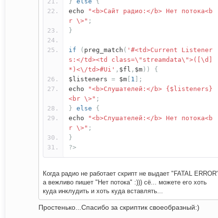
}
else
{
echo
"<b>Сайт радио:</b> Нет потока<b
r \>"
;
}
if
(
preg_match
(
'#<td>Current Listener
s:</td><td class=\"streamdata\">([\d]
*)<\/td>#Ui'
,
$fl
,
$m
))
{
$listeners
=
$m
[
1
];
echo
"<b>Cлушателей:</b> {$listeners}
<br \>"
;
}
else
{
echo
"<b>Cлушателей:</b> Нет потока<b
r \>"
;
}
?>
Когда радио не работает скрипт не выдает "FATAL ERROR
а вежливо пишет "Нет потока" :))) сё... можете его хоть
куда инклудить и хоть куда вставлять...
Простенько...Спасибо за скриптик своеобразный:)