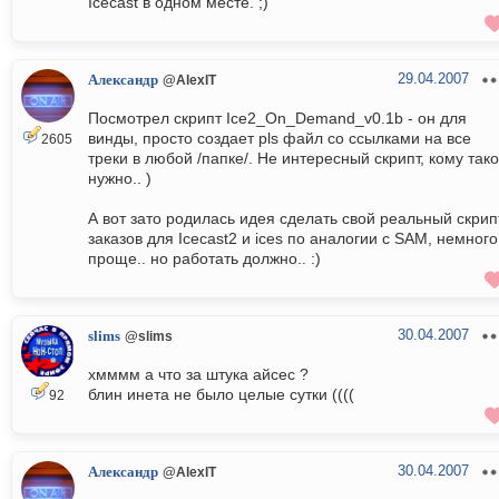
Icecast в одном месте. ;)
29.04.2007
Александр
@AlexIT
Посмотрел скрипт Ice2_On_Demand_v0.1b - он для
винды, просто создает pls файл со ссылками на все
2605
треки в любой /папке/. Не интересный скрипт, кому так
нужно.. )
А вот зато родилась идея сделать свой реальный скрип
заказов для Icecast2 и ices по аналогии с SAM, немного
проще.. но работать должно.. :)
30.04.2007
slims
@slims
хмммм а что за штука айсес ?
блин инета не было целые сутки ((((
92
30.04.2007
Александр
@AlexIT