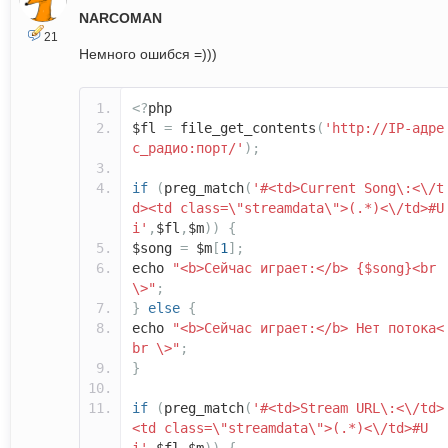
NARCOMAN
21
Немного ошибся =)))
<?
php
$fl
=
file_get_contents
(
'http://IP-адре
с_радио:порт/'
);
if
(
preg_match
(
'#<td>Current Song\:<\/t
d><td class=\"streamdata\">(.*)<\/td>#U
i'
,
$fl
,
$m
))
{
$song
=
$m
[
1
];
echo
"<b>Сейчас играет:</b> {$song}<br
\>"
;
}
else
{
echo
"<b>Сейчас играет:</b> Нет потока<
br \>"
;
}
if
(
preg_match
(
'#<td>Stream URL\:<\/td>
<td class=\"streamdata\">(.*)<\/td>#U