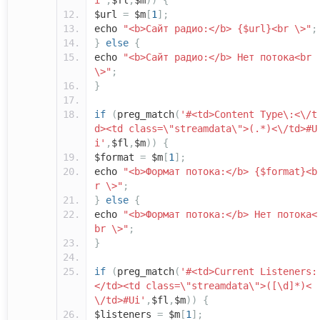
i'
,
$fl
,
$m
))
{
$url
=
$m
[
1
];
echo
"<b>Сайт радио:</b> {$url}<br \>"
;
}
else
{
echo
"<b>Сайт радио:</b> Нет потока<br
\>"
;
}
if
(
preg_match
(
'#<td>Content Type\:<\/t
d><td class=\"streamdata\">(.*)<\/td>#U
i'
,
$fl
,
$m
))
{
$format
=
$m
[
1
];
echo
"<b>Формат потока:</b> {$format}<b
r \>"
;
}
else
{
echo
"<b>Формат потока:</b> Нет потока<
br \>"
;
}
if
(
preg_match
(
'#<td>Current Listeners:
</td><td class=\"streamdata\">([\d]*)<
\/td>#Ui'
,
$fl
,
$m
))
{
$listeners
=
$m
[
1
];