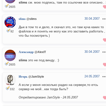
slims
см. мою подпись, там по ссылочке все описано.. :
2605
30.04.2007
slims
@slims
Дык в том то и дело, я скачал это, но там куча каких то
файлов и я понять не могу как это заставить работать ,
92
что бы посмотреть )
30.04.2007
Александр
@AlexIT
slims
это не под винду.. :)
2605
24.05.2007
Игорь
@JamStyle
А если у меня несколько радио на сервере,то етсь
сервер не мой...как тогда быть?
332
Отредактировано JamStyle -
24.05.2007