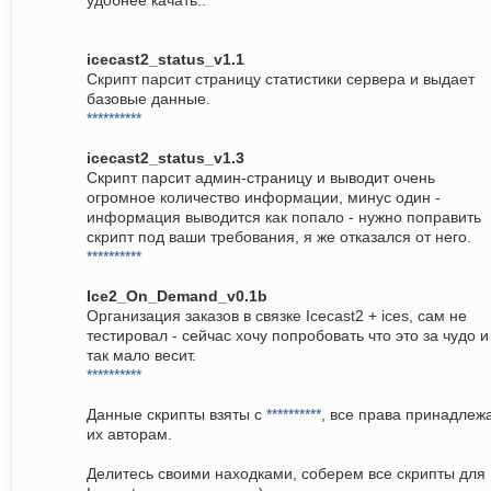
удобнее качать..
icecast2_status_v1.1
Скрипт парсит страницу статистики сервера и выдает
базовые данные.
**********
icecast2_status_v1.3
Скрипт парсит админ-страницу и выводит очень
огромное количество информации, минус один -
информация выводится как попало - нужно поправить
скрипт под ваши требования, я же отказался от него.
**********
Ice2_On_Demand_v0.1b
Организация заказов в связке Icecast2 + ices, сам не
тестировал - сейчас хочу попробовать что это за чудо и
так мало весит.
**********
Данные скрипты взяты с
**********
, все права принадлеж
их авторам.
Делитесь своими находками, соберем все скрипты для