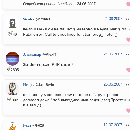
Отредактировано JamStyle -
24.06.2007
24.06.2007
Strider
@Strider
че-то у меня он не пашет :( наверно я неудачнег :( пиш
Fatal error: Call to undefined function preg_match()
49
24.06.2007
Александр
@AlexIT
Strider
версия PHP какая?
2605
25.06.2007
Игорь
@JamStyle
незнаю...у меня все отлично пошло.Пару строчек
дописал даже.Чтоб выводило имя ведущего:)Простень
332
и в тему:)
12.07.2007
Foxa
@Foxa