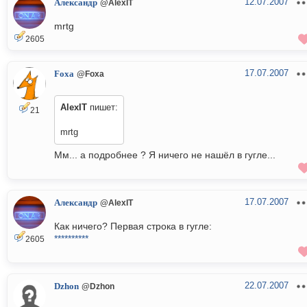
12.07.2007
Александр
@AlexIT
mrtg
2605
17.07.2007
Foxa
@Foxa
AlexIT
пишет:
21
mrtg
Мм... а подробнее ? Я ничего не нашёл в гугле...
17.07.2007
Александр
@AlexIT
Как ничего? Первая строка в гугле:
**********
2605
22.07.2007
Dzhon
@Dzhon