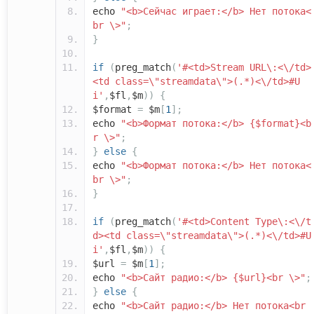
echo
"<b>Сейчас играет:</b> Нет потока<
br \>"
;
}
if
(
preg_match
(
'#<td>Stream URL\:<\/td>
<td class=\"streamdata\">(.*)<\/td>#U
i'
,
$fl
,
$m
))
{
$format
=
$m
[
1
];
echo
"<b>Формат потока:</b> {$format}<b
r \>"
;
}
else
{
echo
"<b>Формат потока:</b> Нет потока<
br \>"
;
}
if
(
preg_match
(
'#<td>Content Type\:<\/t
d><td class=\"streamdata\">(.*)<\/td>#U
i'
,
$fl
,
$m
))
{
$url
=
$m
[
1
];
echo
"<b>Сайт радио:</b> {$url}<br \>"
;
}
else
{
echo
"<b>Сайт радио:</b> Нет потока<br