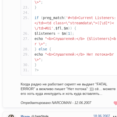
\>"
;
}
if
(
preg_match
(
'#<td>Current Listeners:
</td><td class=\"streamdata\">([\d]*)<
\/td>#Ui'
,
$fl
,
$m
))
{
$listeners
=
$m
[
1
];
echo
"<b>Cлушателей:</b> {$listeners}<b
r \>"
;
}
else
{
echo
"<b>Cлушателей:</b> Нет потока<br
\>"
;
}
?>
Когда радио не работает скрипт не выдает "FATAL
ERROR" а вежливо пишет "Нет потока" :))) сё... можете
его хоть куда инклудить и хоть куда вставлять...
Отредактировано NARCOMAN -
12.06.2007
18.06.2007
Игорь
@JamStyle