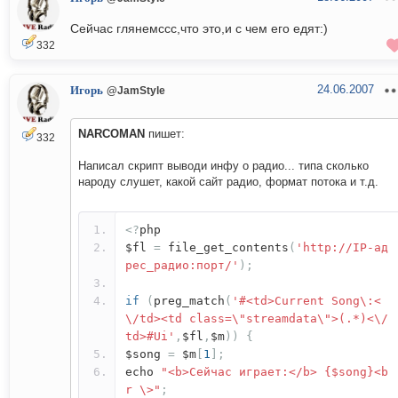
Сейчас глянемссс,что это,и с чем его едят:)
332
24.06.2007
Игорь
@JamStyle
NARCOMAN
пишет:
332
Написал скрипт выводи инфу о радио... типа сколько
народу слушет, какой сайт радио, формат потока и т.д.
<?
php
$fl
=
file_get_contents
(
'http://IP-ад
рес_радио:порт/'
);
if
(
preg_match
(
'#<td>Current Song\:<
\/td><td class=\"streamdata\">(.*)<\/
td>#Ui'
,
$fl
,
$m
))
{
$song
=
$m
[
1
];
echo
"<b>Сейчас играет:</b> {$song}<b
r \>"
;