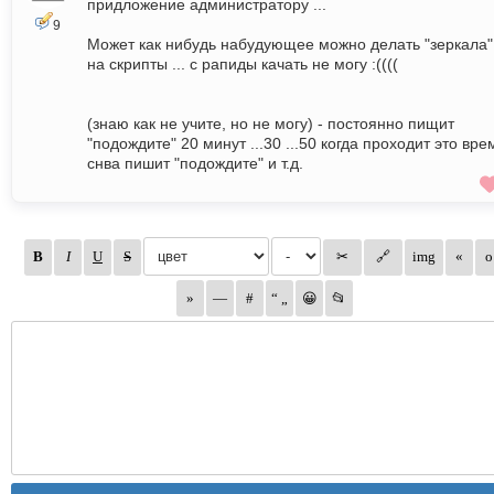
придложение администратору ...
9
Может как нибудь набудующее можно делать "зеркала"
на скрипты ... с рапиды качать не могу :((((
(знаю как не учите, но не могу) - постоянно пищит
"подождите" 20 минут ...30 ...50 когда проходит это вре
снва пишит "подождите" и т.д.