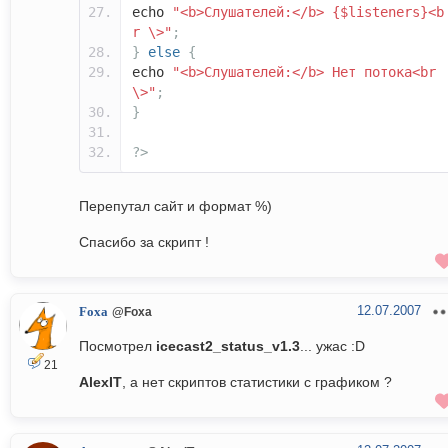
echo
"<b>Cлушателей:</b> {$listeners}<b
r \>"
;
}
else
{
echo
"<b>Cлушателей:</b> Нет потока<br
\>"
;
}
?>
Перепутал сайт и формат %)
Спасибо за скрипт !
12.07.2007
Foxa
@Foxa
Посмотрел
icecast2_status_v1.3
... ужас :D
21
AlexIT
, а нет скриптов статистики с графиком ?