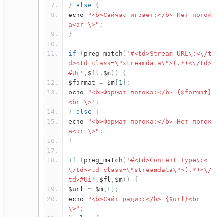
}
else
{
echo
"<b>Сейчас играет:</b> Нет поток
а<br \>"
;
}
if
(
preg_match
(
'#<td>Stream URL\:<\/t
d><td class=\"streamdata\">(.*)<\/td>
#Ui'
,
$fl
,
$m
))
{
$format
=
$m
[
1
];
echo
"<b>Формат потока:</b> {$format}
<br \>"
;
}
else
{
echo
"<b>Формат потока:</b> Нет поток
а<br \>"
;
}
if
(
preg_match
(
'#<td>Content Type\:<
\/td><td class=\"streamdata\">(.*)<\/
td>#Ui'
,
$fl
,
$m
))
{
$url
=
$m
[
1
];
echo
"<b>Сайт радио:</b> {$url}<br
\>"
;