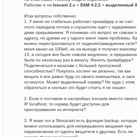
Работаю я на
Icecast 2.x
+
SAM 4.2.2
+
выделенный I
Итак вопросы собственно:
1. У меня не стабильно работает провайдер и за счет
этого передача потока к слушателю идет с задержками
даже прерыванием. Я понимаю что вопрос не совсем 
адресу, но думаю не у одного меня такие проблемы. Ка
можно перестраховаться от падения/замедления сети?
меня канал на 100мб, но на выходе я получал максим
13, а сегодня все было совсем медленно, и прерывани
были по нескольку раз в минуту. Менять провайдера?
Подключаться к каналам с большей пропускной
способностью? Покупать хостинг не резонно, так как
вещать я все равно буду со своего компьютера, и лаги
останутся. Может выделенный сервер? Но куда с этим
обратиться и сколько это будет стоить я не нашел.
2. Если я поставлю в настройках Icecastа вместо своег
IP localhost, то сервер будет доступен для
прослушивания из интернета?
3. Я знаю что в Shoutcast есть функция backup, котору
можно использовать для непрерывного вещания при
переключении от одного вещателя к другому. Есть ли