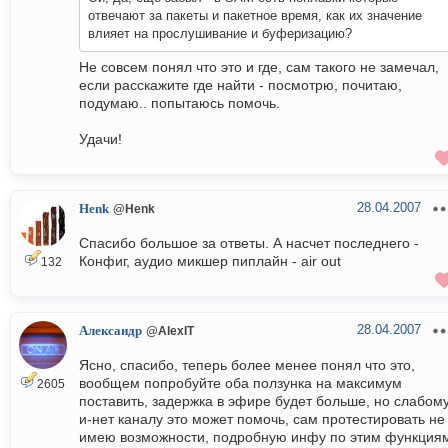
отвечают за пакеты и пакетное время, как их значение
влияет на прослушивание и буферизацию?
Не совсем понял что это и где, сам такого не замечал,
если расскажите где найти - посмотрю, почитаю,
подумаю.. попытаюсь помочь.
Удачи!
28.04.2007
Henk
@Henk
Спасибо большое за ответы. А насчет последнего -
Конфиг, аудио микшер пиплайн - аir out
132
28.04.2007
Александр
@AlexIT
Ясно, спасибо, теперь более менее понял что это,
вообщем попробуйте оба ползунка на максимум
2605
поставить, задержка в эфире будет больше, но слабом
и-нет каналу это может помочь, сам протестировать не
имею возможности, подробную инфу по этим функция