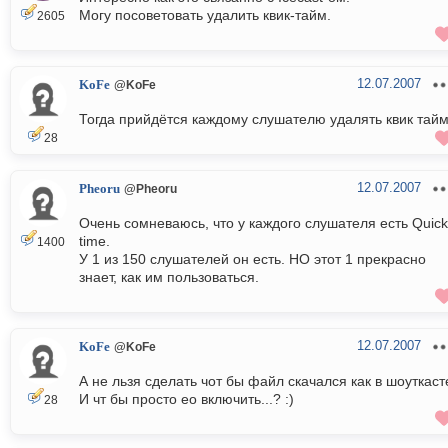
Могу посоветовать удалить квик-тайм.
2605
12.07.2007
KoFe
@KoFe
Тогда прийдётся каждому слушателю удалять квик тайм
28
12.07.2007
Pheoru
@Pheoru
Очень сомневаюсь, что у каждого слушателя есть Quick
time.
1400
У 1 из 150 слушателей он есть. НО этот 1 прекрасно
знает, как им пользоваться.
12.07.2007
KoFe
@KoFe
А не льзя сделать чот бы файл скачался как в шоуткаст
И чт бы просто ео включить...? :)
28