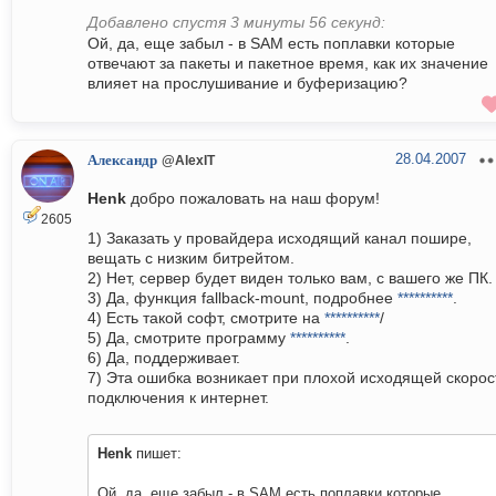
Добавлено спустя 3 минуты 56 секунд:
Ой, да, еще забыл - в SAM есть поплавки которые
отвечают за пакеты и пакетное время, как их значение
влияет на прослушивание и буферизацию?
28.04.2007
Александр
@AlexIT
Henk
добро пожаловать на наш форум!
2605
1) Заказать у провайдера исходящий канал пошире,
вещать с низким битрейтом.
2) Нет, сервер будет виден только вам, с вашего же ПК.
3) Да, функция fallback-mount, подробнее
**********
.
4) Есть такой софт, смотрите на
**********
/
5) Да, смотрите программу
**********
.
6) Да, поддерживает.
7) Эта ошибка возникает при плохой исходящей скорос
подключения к интернет.
Henk
пишет:
Ой, да, еще забыл - в SAM есть поплавки которые