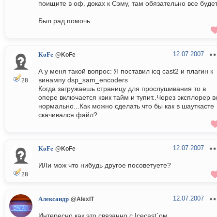
поищите в оф. доках к Сэму, там обязательно все будет
Был рад помочь.
12.07.2007
KoFe
@KoFe
А у меня такой вопрос: Я поставил icq cast2 и плагин к
винампу dsp_sam_encoders
28
Когда загружаешь страницу для прослушивания то в
опере включается квик тайм и тупит..Через эксплорер в
нормально...Как можно сделать что бы как в шауткасте
скачивался файл?
12.07.2007
KoFe
@KoFe
ИЛи мож что нибудь другое посоветуете?
28
12.07.2007
Александр
@AlexIT
Интересно как это связанно с Icecast`ом.