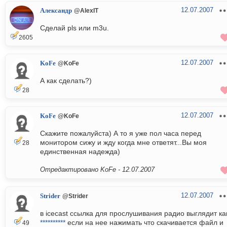
12.07.2007
Александр
@AlexIT
Сделай pls или m3u.
2605
12.07.2007
KoFe
@KoFe
А как сделать?)
28
12.07.2007
KoFe
@KoFe
Скажите пожалуйста) А то я уже пол часа перед
монитором сижу и жду когда мне ответят...Вы моя
28
единственная надежда)
Отредактировано KoFe -
12.07.2007
12.07.2007
Strider
@Strider
в icecast ссылка для прослушивания радио выглядит ка
**********
если на нее нажимать что скачивается файл и
49