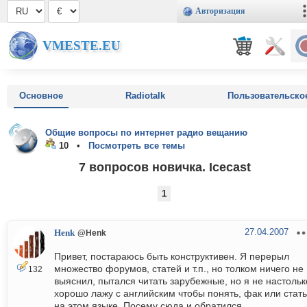
Авторизация
VMESTE.EU
Основное
Radiotalk
Пользовательско
Общие вопросы по интернет радио вещанию
10 •
Посмотреть все темы
7 вопросов новичка. Icecast
1
27.04.2007
Henk
@Henk
Привет, постараюсь быть конструктивен. Я перерыл
множество форумов, статей и т.п., но толком ничего не
132
выяснил, пытался читать зарубежные, но я не настольк
хорошо лажу с английским чтобы понять, фак или стат
на этом языке. Посему сюда и обратился.