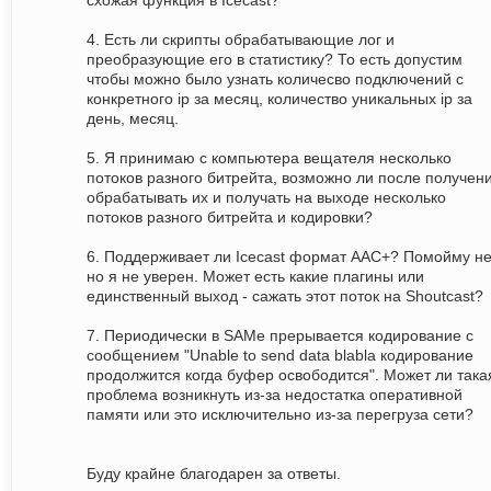
схожая функция в Icecast?
4. Есть ли скрипты обрабатывающие лог и
преобразующие его в статистику? То есть допустим
чтобы можно было узнать количесво подключений с
конкретного ip за месяц, количество уникальных ip за
день, месяц.
5. Я принимаю с компьютера вещателя несколько
потоков разного битрейта, возможно ли после получен
обрабатывать их и получать на выходе несколько
потоков разного битрейта и кодировки?
6. Поддерживает ли Icecast формат ААС+? Помойму не
но я не уверен. Может есть какие плагины или
единственный выход - сажать этот поток на Shoutcast?
7. Периодически в SAMе прерывается кодирование с
сообщением "Unable to send data blabla кодирование
продолжится когда буфер освободится". Может ли така
проблема возникнуть из-за недостатка оперативной
памяти или это исключительно из-за перегруза сети?
Буду крайне благодарен за ответы.