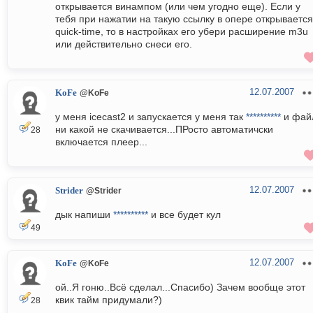
открывается винампом (или чем угодно еще). Если у
тебя при нажатии на такую ссылку в опере открывается
quick-time, то в настройках его убери расширение m3u
или действительно снеси его.
12.07.2007
KoFe
@KoFe
у меня icecast2 и запускается у меня так
**********
и фай
ни какой не скачивается...ПРосто автоматичски
28
включается плеер...
12.07.2007
Strider
@Strider
дык напиши
**********
и все будет кул
49
12.07.2007
KoFe
@KoFe
ой..Я гоню..Всё сделал...Спасибо) Зачем вообще этот
квик тайм придумали?)
28