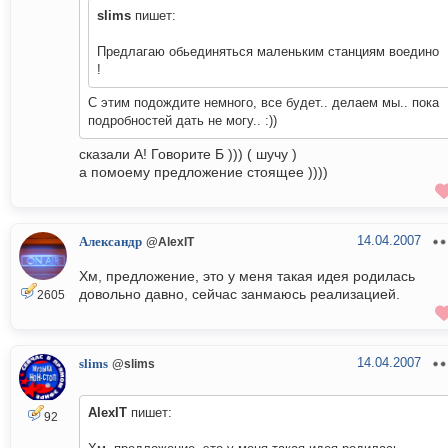
slims
пишет:
Предлагаю обьединяться маленьким станциям воедино
!
С этим подождите немного, все будет.. делаем мы.. пока
подробностей дать не могу.. :))
сказали А! Говорите Б ))) ( шучу )
а помоему предложение стоящее ))))
14.04.2007
Александр
@AlexIT
Хм, предложение, это у меня такая идея родилась
довольно давно, сейчас занмаюсь реализацией.
2605
14.04.2007
slims
@slims
AlexIT
пишет:
92