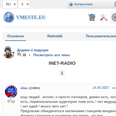
Авторизация
VMESTE.EU
Основное
Radiotalk
Пользовательско
Диджеи и ведущие
18 •
Посмотреть все темы
INET-RADIO
1
14.04.2007
slims
@slims
ищу людей , коллег, и просто патнеров, домен есть, хос
есть, первоначальная аудитория тоже есть ! нет ведущ
92
! нет идей ! много чего нет !
Предлагаю обьединяться маленьким станциям воедино
формат станиции в основном это ретро , но все