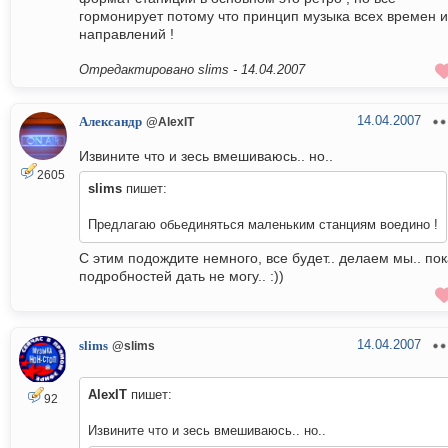
гормонирует потому что принцип музыка всех времен и
направлений !
Отредактировано slims -
14.04.2007
14.04.2007
Александр
@AlexIT
Извините что и зесь вмешиваюсь.. но..
2605
slims
пишет:
Предлагаю обьединяться маленьким станциям воедино !
С этим подождите немного, все будет.. делаем мы.. по
подробностей дать не могу.. :))
14.04.2007
slims
@slims
AlexIT
пишет:
92
Извините что и зесь вмешиваюсь.. но..