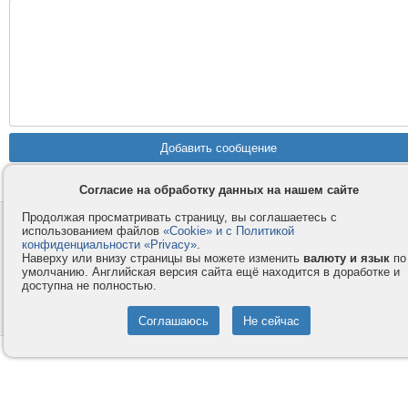
Согласие на обработку данных на нашем сайте
Продолжая просматривать страницу, вы соглашаетесь с
Контакты
Privacy и Cookie
использованием файлов
«Cookie» и с Политикой
Компания
Правила и условия
конфиденциальности «Privacy»
.
Наверху или внизу страницы вы можете изменить
валюту и язык
по
Услуги
Помощь
умолчанию. Английская версия сайта ещё находится в доработке и
доступна не полностью.
Как оплатить
Форумы
© 2008-2026
VMESTE.EU
- Все права защищены.