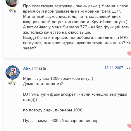
Про советтскую вертушку - очень даже:) У меня в своё
время был проигрыватель из комбайна "Вега 117".
6
Магнитный звукосниматель, питч, массивный диск,
кварцованный регулятор скорости. Крутейшая штука:)
А вот сейчас у меня Siemens 777 - набор функций тот-
же, только качество на класс выше.
Всегда было интересно попробовать попилить на МР3
вертушке, такая-же отдача, чувство звука, или не то? Кт
знает?
18.11.2007
Alex
@masta
Мдя.... лучше 1200 техниксов нету ;)
Дома стоит пара мк2.
31
DJ Irwin, купи файналскретч - если конешно вертушки
есть))))
по поводу сиди, пионеры 1000.
Пульт... ммм... 800ый наверное пионер.