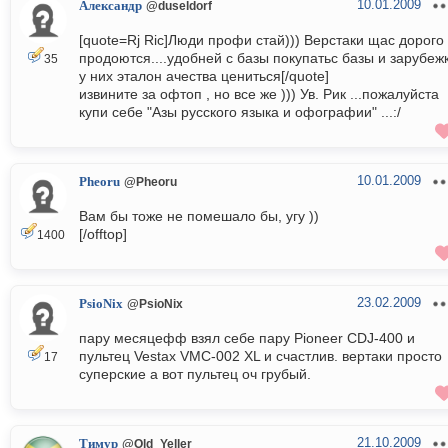
10.01.2009
Александр
@duseldorf
[quote=Rj Ric]Люди профи стай))) Верстаки щас дорого
продоются....удобней с базы покупатьс базы и зарубеж
35
у них эталон ачества цениться[/quote]
извините за офтоп , но все же ))) Ув. Рик ...пожалуйста
купи себе "Азы русского языка и офографии" ...:/
10.01.2009
Pheoru
@Pheoru
Вам бы тоже не помешало бы, угу ))
[/offtop]
1400
23.02.2009
PsioNix
@PsioNix
пару месяцефф взял себе пару Pioneer CDJ-400 и
пультец Vestax VMC-002 XL и счастлив. вертаки просто
17
суперские а вот пультец оч грубый.
21.10.2009
Тимур
@Old_Yeller