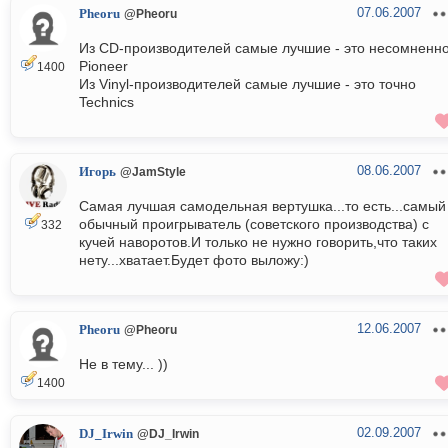
07.06.2007
Pheoru
@Pheoru
Из CD-производителей самые лучшие - это несомненн
Pioneer
1400
Из Vinyl-производителей самые лучшие - это точно
Technics
08.06.2007
Игорь
@JamStyle
Самая лучшая самодельная вертушка...то есть...самый
обычный проигрыватель (советского производства) с
332
кучей наворотов.И только не нужно говорить,что таких
нету...хватает.Будет фото выложу:)
12.06.2007
Pheoru
@Pheoru
Не в тему... ))
1400
02.09.2007
DJ_Irwin
@DJ_Irwin