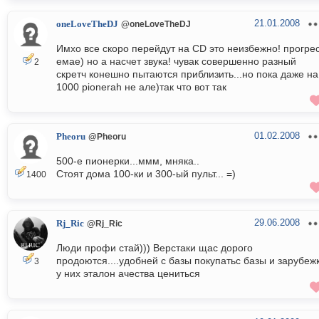
21.01.2008
oneLoveTheDJ
@oneLoveTheDJ
Имхо все скоро перейдут на CD это неизбежно! прогре
емае) но а насчет звука! чувак совершенно разный
2
скретч конешно пытаются приблизить...но пока даже на
1000 pionerah не але)так что вот так
01.02.2008
Pheoru
@Pheoru
500-е пионерки...ммм, мняка..
Стоят дома 100-ки и 300-ый пульт... =)
1400
29.06.2008
Rj_Ric
@Rj_Ric
Люди профи стай))) Верстаки щас дорого
продоются....удобней с базы покупатьс базы и зарубеж
3
у них эталон ачества цениться