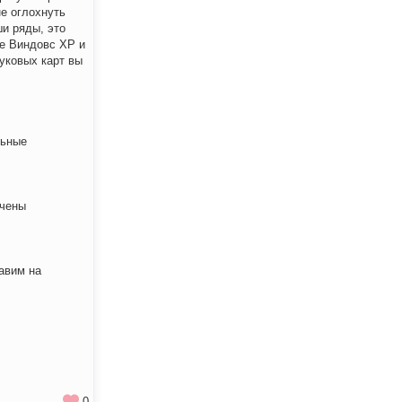
не оглохнуть
ши ряды, это
ве Виндовс ХР и
вуковых карт вы
льные
ючены
авим на
0