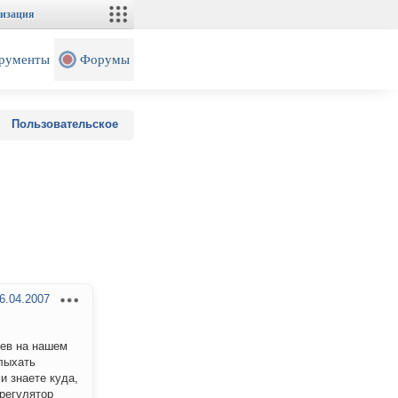
изация
рументы
Форумы
Пользовательское
6.04.2007
еев на нашем
слыхать
и знаете куда,
 регулятор