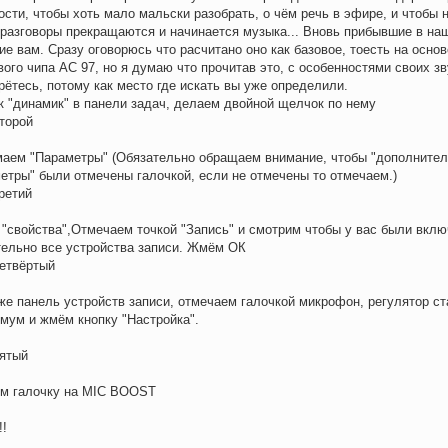
ости, чтобы хоть мало мальски разобрать, о чём речь в эфире, и чтобы 
 разговоры прекращаются и начинается музыка... Вновь прибывшие в на
ие вам. Сразу оговорюсь что расчитано оно как базовое, тоесть на осно
вого чипа АС 97, но я думаю что прочитав это, с особенностями своих з
рётесь, потому как место где искать вы уже определили.
к "динамик" в панели задач, делаем двойной щелчок по нему
торой
аем "Параметры" (Обязательно обращаем внимание, чтобы "дополните
етры" были отмечены галочкой, если не отмечены то отмечаем.)
ретий
"свойства",Отмечаем точкой "Запись" и смотрим чтобы у вас были вкл
ельно все устройства записи. Жмём ОК
етвёртый
же панель устройств записи, отмечаем галочкой микрофон, регулятор ст
мум и жмём кнопку "Настройка".
ятый
м галочку на MIC BOOST
!!