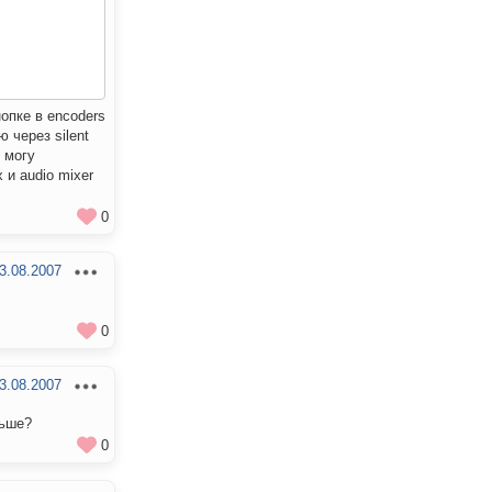
опке в encoders
ю через silent
 могу
 и audio mixer
0
3.08.2007
0
3.08.2007
льше?
0