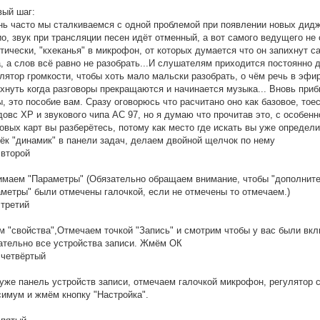
вый шаг:
нь часто мы сталкиваемся с одной проблемой при появлении новых дид
о, звук при трансляции песен идёт отменный, а вот самого ведущего не
тически, "кхеканья" в микрофон, от которых думается что он запихнут с
, а слов всё равно не разобрать...И слушателям приходится постоянно 
лятор громкости, чтобы хоть мало мальски разобрать, о чём речь в эфир
хнуть когда разговоры прекращаются и начинается музыка... Вновь при
, это пособие вам. Сразу оговорюсь что расчитано оно как базовое, тое
овс ХР и звукового чипа АС 97, но я думаю что прочитав это, с особен
овых карт вы разберётесь, потому как место где искать вы уже определи
ёк "динамик" в панели задач, делаем двойной щелчок по нему
 второй
имаем "Параметры" (Обязательно обращаем внимание, чтобы "дополнит
метры" были отмечены галочкой, если не отмечены то отмечаем.)
 третий
 "свойства",Отмечаем точкой "Запись" и смотрим чтобы у вас были вк
ательно все устройства записи. Жмём ОК
 четвёртый
уже панель устройств записи, отмечаем галочкой микрофон, регулятор 
имум и жмём кнопку "Настройка".