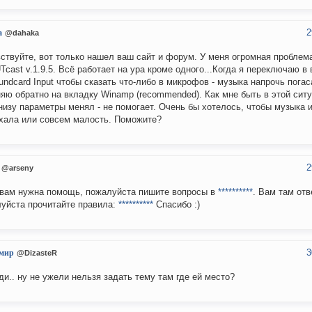
2
a
@dahaka
ствуйте, вот только нашел ваш сайт и форум. У меня огромная проблем
cast v.1.9.5. Всё работает на ура кроме одного...Когда я переключаю в 
undcard Input чтобы сказать что-либо в микрофов - музыка напрочь погас
яю обратно на вкладку Winamp (recommended). Как мне быть в этой сит
низу параметры менял - не помогает. Очень бы хотелось, чтобы музыка 
хала или совсем малость. Поможите?
2
@arseny
вам нужна помощь, пожалуйста пишите вопросы в
**********
. Вам там отв
уйста прочитайте правила:
**********
Спасибо :)
3
мир
@DizasteR
ди.. ну не ужели нельзя задать тему там где ей место?