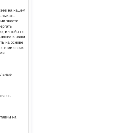
жеев на нашем
 слыхать
ами знаете
дёргать
е, и чтобы не
бывшие в наши
сть на основе
ностями своих
ли.
ельные
лючены
ставим на