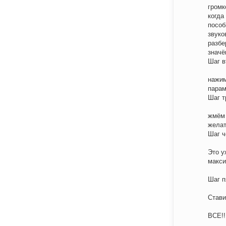
громк
когда
пособ
звуко
разбе
значё
Шаг в
нажим
парам
Шаг т
жмём 
желат
Шаг ч
Это у
макси
Шаг п
Стави
ВСЕ!!