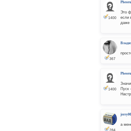
Pheor
Это ф
если 
1400
даже 
Влади
прост
367
Pheor
Значи
Пуск 
1400
Настр
jerry0
а мене
284