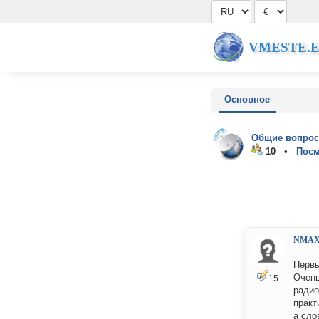
VMESTE.
Основное
Общие вопрос
10 •
Посм
NMA
Первы
Очень
15
радио
практ
а сло