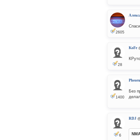
Алекс
Спаси
2605
KoFe
КРуто
28
Pheor
Без п
делал
1400
RDJ
NM
6