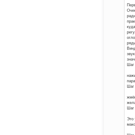
Пер
Оче
ради
прак
куда
регу
огло
ряды
Винд
звук
знач
Шаг
наж
пара
Шаг
жмём
жел
Шаг
Это 
макс