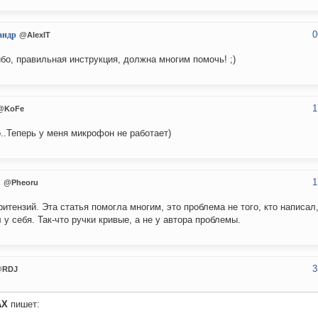
0
андр
@AlexIT
бо, правильная инструкция, должна многим помочь! ;)
1
@KoFe
..Теперь у меня микрофон не работает)
1
u
@Pheoru
ритензий. Эта статья помогла многим, это проблема не того, кто написал, 
 у себя. Так-что ручки кривые, а не у автора проблемы.
3
@RDJ
AX
пишет: