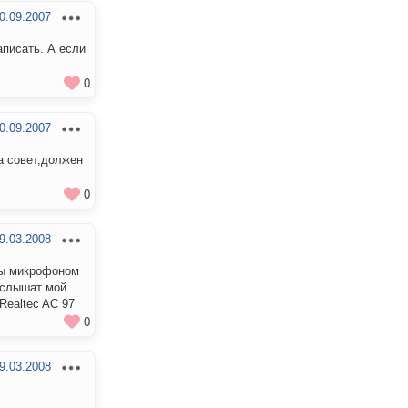
0.09.2007
аписать. А если
0
0.09.2007
за совет,должен
0
9.03.2008
 бы микрофоном
и слышат мой
Realtec AC 97
0
9.03.2008