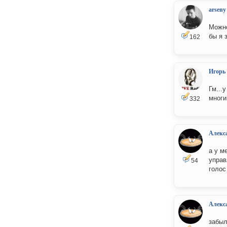
arseny
Можно
бы я 
162
Игорь
Гм...
многи
332
Алекс
а у м
управ
54
голос
Алекс
забыл