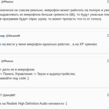
2
u
@Pheoru
изически не совсем реально, микрофон может работать на полную и уже
выдавливать из микрофона больше громкости (db), то будут ужасные пом
в программе будет сброс шума, то может пропасть что-то от голоса.
2
мир
@DizasteR
о на висте у меня микрофон идеально работал.. а на ХР хреново
2
u
@Pheoru
т дело не в микрофоне.
-> Панель Управления -> Звуки и аудиоустройства
аивайте под себя ;)
2
07
@jerry007
 на Realtek High Definition Audio непомогло :(