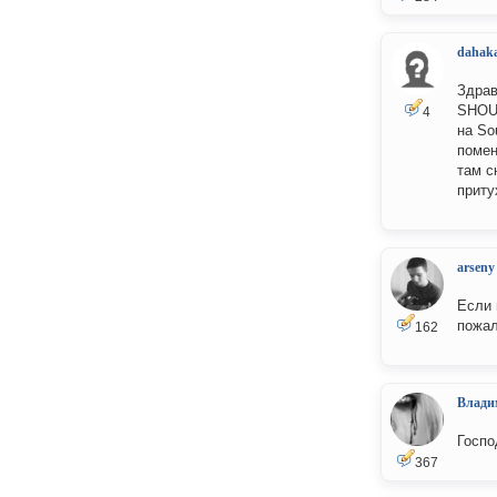
dahak
Здрав
SHOUT
4
на So
помен
там с
приту
arseny
Если 
пожал
162
Влади
Госпо
367