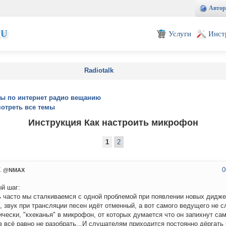
Автор
EU
Услуги
Инст
Radiotalk
ы по интернет радио вещанию
отреть все темы
Инструкция Как настроить микрофон
1
2
0
X
@NMAX
й шаг:
 часто мы сталкиваемся с одной проблемой при появлении новых дидж
, звук при трансляции песен идёт отменный, а вот самого ведущего не 
ически, "кхеканья" в микрофон, от которых думается что он запихнут сам
в всё равно не разобрать...И слушателям приходится постоянно дёргать