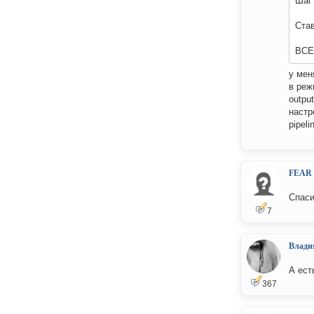
Шаг
Ста
ВСЕ!
у мен
в режи
outpu
настр
pipeli
FEAR
Спаси
7
Влади
А ест
367