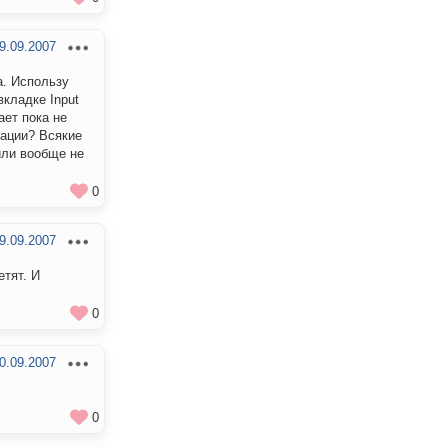
9.09.2007
а. Использу
вкладке Input
ает пока не
уации? Всякие
или вообще не
0
9.09.2007
етят. И
0
0.09.2007
0