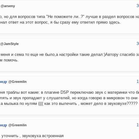
3
@arseny
, но для вопросов типа "Не поможете ли..?" лучше в раздел вопросов н
знал ответ на этот вопрос, я бы сразу ему ответил прямо здесь.
3
@JamStyle
у меня и сема то еще не было,а настройки такие делал:)Автору спасибо 
м помочь.
1
андр
@Greemlin
еня траблы вот какие: в плагине DSP переключаю звук с материнки что
лять и звук пропадает у слушателей, но когда говорю в микровон то он
 а мызыка по нулям (((( как это вылечить , может дело в звуковухе????? 
1
андр
@Greemlin
 уточнить , звуковуха встроенная