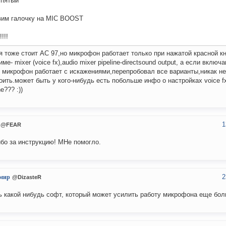
 пятый
вим галочку на MIC BOOST
!!!
я тоже стоит АС 97,но микрофон работает только при нажатой красной кн
ме- mixer (voice fx),audio mixer pipeline-directsound output, а если включа
t микрофон работает с искажениями,перепробовал все варианты,никак не
оить.может быть у кого-нибудь есть побольше инфо о настройках voice fx
ne??? :))
1
@FEAR
бо за инструкцию! МНе помогло.
2
мир
@DizasteR
ь какой нибудь софт, который может усилить работу микрофона еще бо