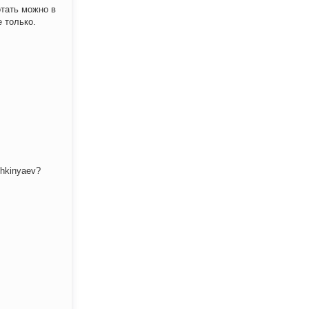
отать можно в
 только.
shkinyaev?