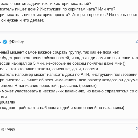
 заключаются задачи тех- и хистори-писателей?
исатель пишет доки? Инструкции по скриптам чата? Или что?
ри-писатель пишет историю проекта? Историю проектов? Не очень понят
 он нужен и что делает.
2
y
@Dimitry
нный момент самое важное собрать группу, так как её пока нет.
 будет распределение обязанностей, иногда люди сами не знат свои тал
ссии накидал за 5 мин, некоторые не совсем понятны даже мне ))
ель - тот кто пишет тексты, описание, доки, новости
исатель например может написать доки по АПИ, инструкции пользования
ри писатель - пишет об всех изменениях, всю раюоту каждого он докумен
ченжлог + написание новостей , рассылок (новинок)
о может участвовать в нескольких вакансиях, но важно справлятсья со 
ами.
добавлю
 кадров - работает с набором людей и модерацией по вакансиям)
2
@Foggy