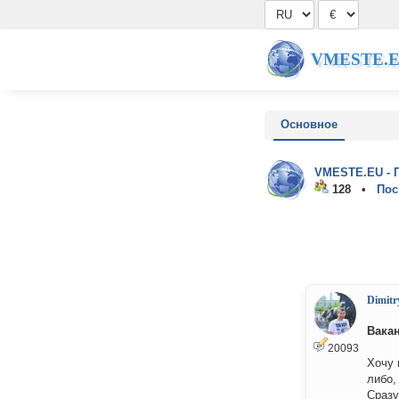
VMESTE.
Основное
VMESTE.EU - 
128 •
Пос
Dimitr
Вакан
20093
Хочу 
либо,
Сразу