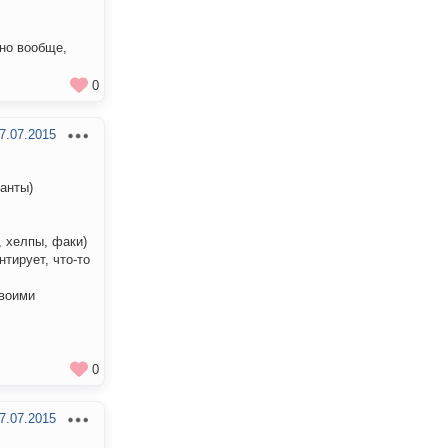
но вообще,
0
7.07.2015
анты)
, хелпы, факи)
тирует, что-то
своими
0
7.07.2015