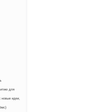
ь
витию для
 новые идеи,
ёмс)