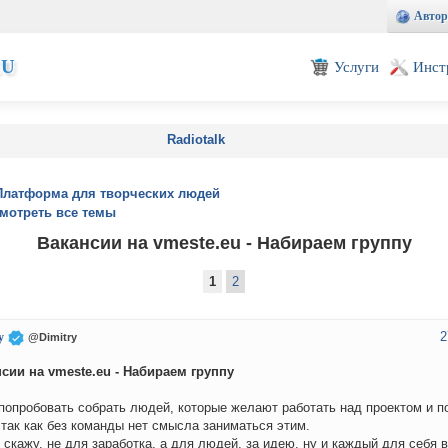
Автор
EU
Услуги
Инст
Radiotalk
Платформа для творческих людей
мотреть все темы
Вакансии на vmeste.eu - Набираем группу
1
2
2
y
@Dimitry
сии на vmeste.eu - Набираем группу
попробовать собрать людей, которые желают работать над проектом и по
 так как без команды нет смысла заниматься этим.
 скажу, не для заработка, а для людей, за идею, ну и каждый для себя в