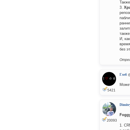
Также
3.
Хр
репоз
пабли
ранни
залит
также
И, ка
время
без э
Отред
Глеб
Может
5421
Dimitr
Fogg
20093
1. CR