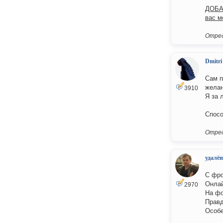
ДОБАВ
вас м
Отред
Dmitri
Сам п
желан
3910
Я за 
Спосо
Отред
удалён
С фро
Онлай
2970
На фо
Правд
Особе