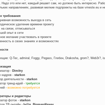
. Надо это или нет, каждый решает сам, но должно быть интересно. Раб
льких направлениях, развивая мелкие подпроекты на базе vmeste.eu и не
е требования
дневная возможность выхода в сеть
иодическое уделение времени проекту
ь на связи, отписываться
ьшой опыт в сети
ьное желание участвовать в проекте
ренность в своих знаниях и возможностях
ности
щие: Q-Tec, admiral, Foggy, Pegass, Глебон, Drakosha, grom?, Web3r?, i
низация
изатор -
Dimitry
 кадров -
starkon
ор деятельности -
starkon
атор тренд-идей -
требуется
чей -
возможно потребуется
раторы и редакторы
атор фоток -
starkon
тор ТВ онлайн -
Iv@n, BigmanAlexey