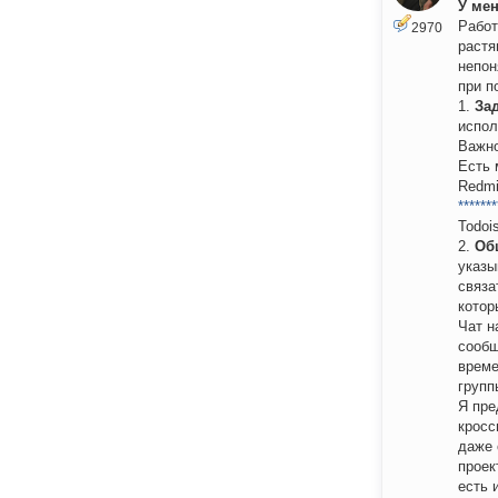
У мен
Работ
2970
растя
непон
при п
1.
За
испол
Важно
Есть 
Redmi
*******
Todoi
2.
Об
указы
связа
котор
Чат н
сообщ
време
групп
Я пре
кросс
даже 
проек
есть 