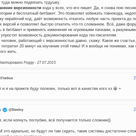
 туда можно подвязать тудушку.
анение версионности
кода у всех, кто его пишет. Да, я снова пою песню
итории и бесплатный битбакет. Это позволяет избежать говнокода, недоп
ку нерабочий код, даёт возможность откатить любую часть проекта до л
х версий и позволяет быстро откатить что-то сломанное. Всё, даже фор
ь в битбакет и применять изменения не огромными пачками, а разумным
 упростит возможность документирования кода тех-писателям.
к человек, работающий с версионностью давно, скажу: Какое же счастье,
 потратил 20 минут на изучение этой темы! И я вообще не понимаю, как
того жить.
актировано Foggy -
27.07.2015
2
@Глебон
 и я на проекте буду полезен, только вот в качестве кого хз 😀 +
2
y
@Dimitry
y
, если копнуть поглубже, всё получается только сложнее))
M это идеально, но будут ли там сидеть, такие системы достаточно сло