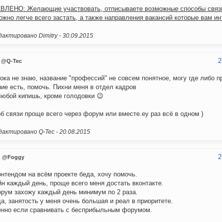
ЛЕНО: Желающие участвовать, отписываете возможные способы связи
ожно легче всего застать, а также направления вакансий которые вам ин
актировано Dimitry -
30.09.2015
2
@Q-Tec
ока не знаю, название "профессий" не совсем понятное, могу где либо п
ие есть, помочь. Пихни меня в отдел кадров
любой кипишь, кроме голодовки 😉
б связи проще всего через форум или вместе.еу раз всё в одном )
актировано Q-Tec -
20.08.2015
2
@Foggy
нтендом на всём проекте беда, хочу помочь.
н каждый день, проще всего меня достать вконтакте.
рум захожу каждый день минимум по 2 раза.
а, занятость у меня очень большая и реал в приоритете.
нно если сравнивать с бесприбыльным форумом.