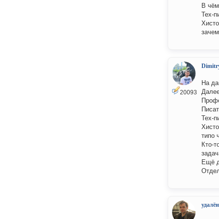
В чём
Тех-п
Хисто
зачем
Dimitr
На да
Далее
20093
Профе
Писат
Тех-п
Хисто
типо 
Кто-т
задач
Ещё 
Отдел
удалён