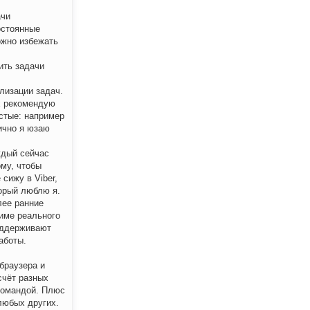
ачи
остоянные
ожно избежать
ить задачи
лизации задач.
х рекомендую
остые: например
ично я юзаю
ждый сейчас
ому, чтобы
 сижу в Viber,
торый люблю я.
лее ранние
жиме реального
поддерживают
аботы.
браузера и
счёт разных
 командой. Плюс
любых других.