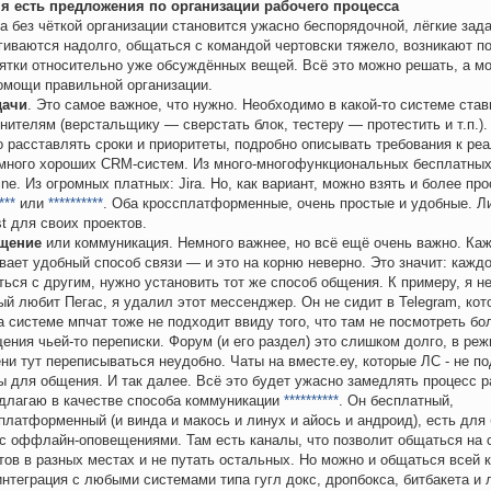
я есть предложения по организации рабочего процесса
а без чёткой организации становится ужасно беспорядочной, лёгкие зад
гиваются надолго, общаться с командой чертовски тяжело, возникают п
ятки относительно уже обсуждённых вещей. Всё это можно решать, а м
омощи правильной организации.
дачи
. Это самое важное, что нужно. Необходимо в какой-то системе став
нителям (верстальщику — сверстать блок, тестеру — протестить и т.п.).
 расставлять сроки и приоритеты, подробно описывать требования к реа
много хороших CRM-систем. Из много-многофункциональных бесплатны
ne. Из огромных платных: Jira. Но, как вариант, можно взять и более пр
***
или
**********
. Оба кроссплатформенные, очень простые и удобные. Л
st для своих проектов.
щение
или коммуникация. Немного важнее, но всё ещё очень важно. Ка
вает удобный способ связи — и это на корню неверно. Это значит: кажд
ться с другим, нужно установить тот же способ общения. К примеру, я не
ый любит Пегас, я удалил этот мессенджер. Он не сидит в Telegram, ко
а системе мпчат тоже не подходит ввиду того, что там не посмотреть бо
ения чьей-то переписки. Форум (и его раздел) это слишком долго, в ре
ни тут переписываться неудобно. Чаты на вместе.еу, которые ЛС - не 
ы для общения. И так далее. Всё это будет ужасно замедлять процесс р
длагаю в качестве способа коммуникации
**********
. Он бесплатный,
платформенный (и винда и макось и линух и айось и андроид), есть для 
с оффлайн-оповещениями. Там есть каналы, что позволит общаться на 
тов в разных местах и не путать остальных. Но можно и общаться всей
интеграция с любыми системами типа гугл докс, дропбокса, битбакета и 