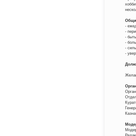
хобби
неско
Общи
- еже
- пер
- быт
- бол
- сил
- уве
Долж
Желаю
Орга
Орган
Отдел
Курат
Генер
Казна
Моде
Модер
Редак