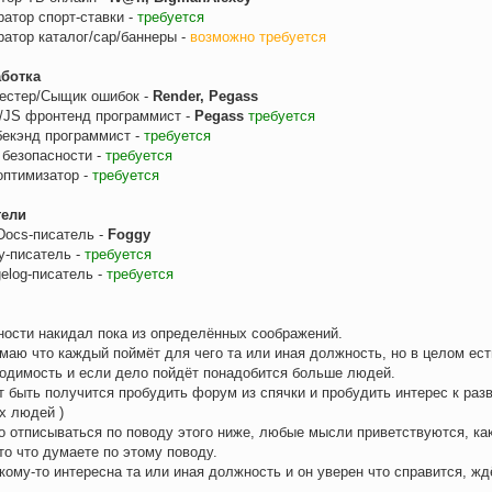
атор спорт-ставки -
требуется
атор каталог/cap/баннеры -
возможно требуется
аботка
естер/Сыщик ошибок -
Render, Pegass
JS фронтенд программист -
Pegass
требуется
екэнд программист -
требуется
 безопасности -
требуется
птимизатор -
требуется
тели
Docs-писатель -
Foggy
ry-писатель -
требуется
elog-писатель -
требуется
ости накидал пока из определённых соображений.
маю что каждый поймёт для чего та или иная должность, но в целом ест
одимость и если дело пойдёт понадобится больше людей.
 быть получится пробудить форум из спячки и пробудить интерес к раз
х людей )
 отписываться по поводу этого ниже, любые мысли приветствуются, как
 то что думаете по этому поводу.
кому-то интересна та или иная должность и он уверен что справится, жд