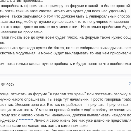
хост1 с этим проблема...
 попробовать оформлять к примеру на форуме в какой то более простой
ть оптяь таки на базе vmeste, что-то что будет для всех нас удобным)
щение, также задумался о том что должен быть 1 универсальный способ с
 завязка под мобилу, думаю лучше всего что-то популярное и наверное
 то что надо, даже на компе он у меня стоит. На сколько проблемно буде
 наверное не проблемно.
 таки писать всё до кучи всем будет плохо, на форуме также нужно общ
ее.
гласен что для кода нужен битбакер, но я не собирался выкладывать все
 система модульная, и можно будет выкладывать то над чем приорително
ом, пока только слова, нужно пробовать и будет понятно что вообще мо
2
@Foggy
роще: отписать на форуме "я сделал эту хрень" или поставить галочку 
 нужно никого спрашивать. Ты ведь тут начальник. Просто говоришь "рабо
ают так. Элементарно же. Кто так не работает — приучать. Приученных, 
ающих отчитывать. У меня на прошлой работе ещё и работу не засчитыв
к тому же: с какого хрена ты, начальник, должен вылавливать каждого в
енджерах?
**********
Лично я свою жизнь без них уже давно не представля
 как вы сами соглашаетесь жить в каменном веке.
телеграм многих не затащить (из личного опыта), но тебе решать, конечн