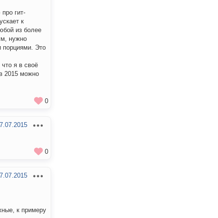
 про гит-
ускает к
юбой из более
ум, нужно
и порциями. Это
 что я в своё
 в 2015 можно
0
7.07.2015
0
7.07.2015
жные, к примеру