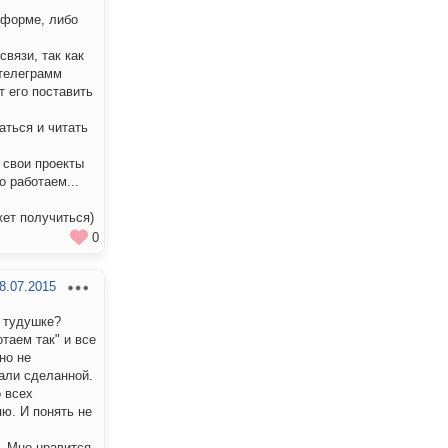
 форме, либо
вязи, так как
 телеграмм
т его поставить
аться и читать
 свои проекты
 работаем...
жет получиться)
0
8.07.2015
в тудушке?
таем так" и все
но не
али сделанной.
о всех
ю. И понять не
о. Мне нравится