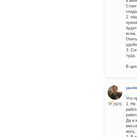
в веб
Стоит
созда
2. об
нужна
будет
всем,
Опять
удобн
3. Со
туда,
В цел
удалён
Что п
1. Не
2970
работ
работ
Да и 
месс
могу,
2. В 