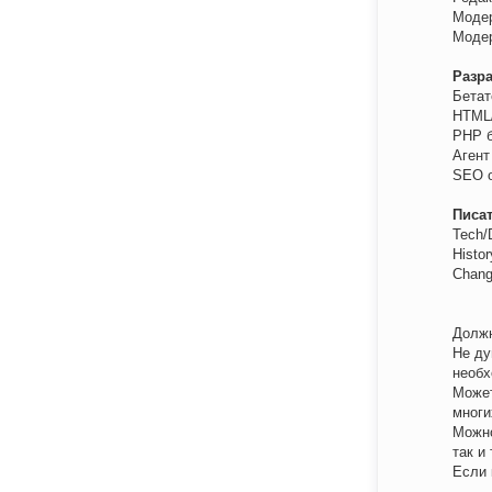
Модер
Модер
Разр
Бетат
HTML/
PHP б
Агент
SEO о
Писа
Tech/
Histo
Chang
Должн
Не ду
необх
Может
многи
Можно
так и
Если 