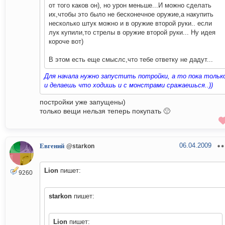
от того каков он), но урон меньше...И можно сделать
их,чтобы это было не бесконечное оружие,а накупить
несколько штук можно и в оружие второй руки.. если
лук купили,то стрелы в оружие второй руки... Ну идея
короче вот)
В этом есть еще смыслс,что тебе ответку не дадут...
Для начала нужно запустить потройки, а то пока тольк
и делаешь что ходишь и с монстрами сражаешься..))
постройки уже запущены)
только вещи нельзя теперь покупать 🙁
06.04.2009
Евгений
@starkon
Lion
пишет:
9260
starkon
пишет:
Lion
пишет: