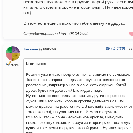
несколько штук можно и в оружие второй руки.. если лу
купили,то стрелы в оружие второй руки... Ну идея коро
вот)
В этом есть еще смыслс,что тебе ответку не дадут...
Отредактировано Lion -
06.04.2009
06.04.2009
Евгений
@starkon
Lion
пишет:
9260
Ксати я уже в чате предлогал,но ты видимо не услышал..
Так вот ,есть вариант - сделать оружия стрелющие на
расстояние,например у нас в лабе есть сюрикен:Какой
дурак будет им драться? Его кидать надо!
Ну вот можно еще наделать всяких других сюрикенов
луков или чего нить ,короче оружие дальнего боя, им
можно драться на расстояние 1-3 клетки(в зависимости от
того каков он), но урон меньше...И можно сделать
их,чтобы это было не бесконечное оружие,а накупить
несколько штук можно и в оружие второй руки.. если лук
купили,то стрелы в оружие второй руки... Ну идея короче