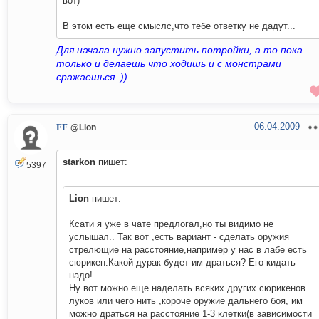
вот)
В этом есть еще смыслс,что тебе ответку не дадут...
Для начала нужно запустить потройки, а то пока
только и делаешь что ходишь и с монстрами
сражаешься..))
06.04.2009
FF
@Lion
starkon
пишет:
5397
Lion
пишет:
Ксати я уже в чате предлогал,но ты видимо не
услышал.. Так вот ,есть вариант - сделать оружия
стрелющие на расстояние,например у нас в лабе есть
сюрикен:Какой дурак будет им драться? Его кидать
надо!
Ну вот можно еще наделать всяких других сюрикенов
луков или чего нить ,короче оружие дальнего боя, им
можно драться на расстояние 1-3 клетки(в зависимости