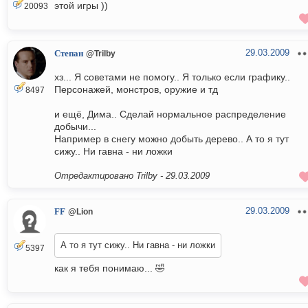
этой игры ))
20093
29.03.2009
Степан
@Trilby
хз... Я советами не помогу.. Я только если графику..
Персонажей, монстров, оружие и тд
8497
и ещё, Дима.. Сделай нормальное распределение
добычи...
Например в снегу можно добыть дерево.. А то я тут
сижу.. Ни гавна - ни ложки
Отредактировано Trilby -
29.03.2009
29.03.2009
FF
@Lion
А то я тут сижу.. Ни гавна - ни ложки
5397
как я тебя понимаю... 🤣