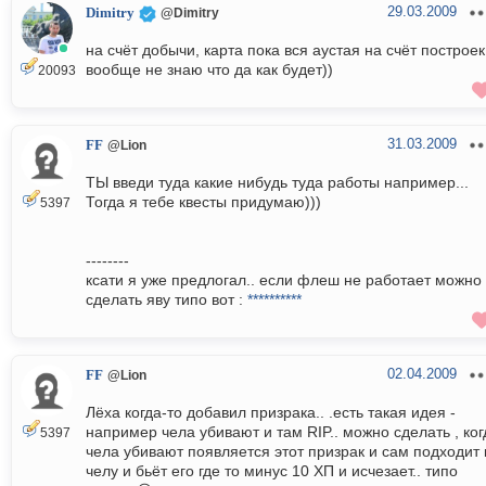
29.03.2009
Dimitry
@Dimitry
на счёт добычи, карта пока вся аустая на счёт построек
вообще не знаю что да как будет))
20093
31.03.2009
FF
@Lion
ТЫ введи туда какие нибудь туда работы например...
Тогда я тебе квесты придумаю)))
5397
--------
ксати я уже предлогал.. если флеш не работает можно
сделать яву типо вот :
**********
02.04.2009
FF
@Lion
Лёха когда-то добавил призрака.. .есть такая идея -
например чела убивают и там RIP.. можно сделать , ког
5397
чела убивают появляется этот призрак и сам подходит 
челу и бьёт его где то минус 10 ХП и исчезает.. типо