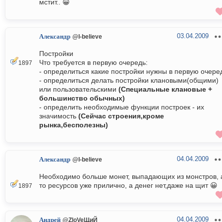
мстит.. 😀
03.04.2009
Александр
@I-believe
Постройки
Что требуется в первую очередь:
1897
- определиться какие постройки нужны в первую очере
- определиться делать постройки клановыми(общими)
или пользовательскими
(Специальные клановые +
большинство обычных)
- определить необходимые функции построек - их
значимость
(Сейчас строения,кроме
рынка,бесполезны)
04.04.2009
Александр
@I-believe
Необходимо больше монет, выпадающих из монстров, 
то ресурсов уже прилично, а денег нет,даже на щит 😀
1897
04.04.2009
Андрей
@ZloVeЩиЙ