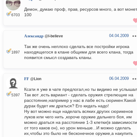
Демон, думаю проф, прав, ресурсов много, а вот монет
100
6703
04.04.2009
Александр
@I-believe
Так же очень неплохо сделать все постройки игрока
находящегося в клане общими для всего клана, тогда
1897
появится смысл создавать кланы.
06.04.2009
FF
@Lion
Ксати я уже в чате предлогал,но ты видимо не услышал
Так вот ,есть вариант - сделать оружия стрелющие на
5397
расстояние,например у нас в лабе есть сюрикен:Какой
дурак будет им драться? Его кидать надо!
Ну вот можно еще наделать всяких других сюрикенов
луков или чего нить ,короче оружие дальнего боя, им
можно драться на расстояние 1-3 клетки(в зависимости
от того каков он), но урон меньше...И можно сделать
их,чтобы это было не бесконечное оружие,а накупить