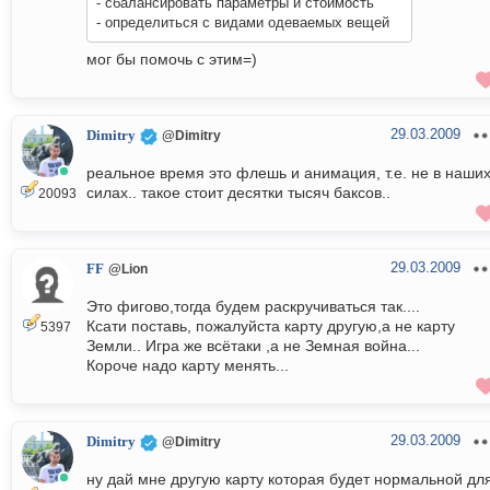
- сбалансировать параметры и стоимость
- определиться с видами одеваемых вещей
мог бы помочь с этим=)
29.03.2009
Dimitry
@Dimitry
реальное время это флешь и анимация, т.е. не в наши
силах.. такое стоит десятки тысяч баксов..
20093
29.03.2009
FF
@Lion
Это фигово,тогда будем раскручиваться так....
Ксати поставь, пожалуйста карту другую,а не карту
5397
Земли.. Игра же всётаки ,а не Земная война...
Короче надо карту менять...
29.03.2009
Dimitry
@Dimitry
ну дай мне другую карту которая будет нормальной дл