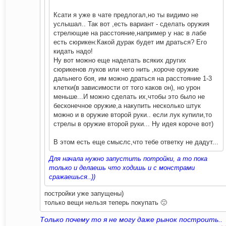
Ксати я уже в чате предлогал,но ты видимо не
услышал.. Так вот ,есть вариант - сделать оружия
стрелющие на расстояние,например у нас в лабе
есть сюрикен:Какой дурак будет им драться? Его
кидать надо!
Ну вот можно еще наделать всяких других
сюрикенов луков или чего нить ,короче оружие
дальнего боя, им можно драться на расстояние 1-3
клетки(в зависимости от того каков он), но урон
меньше...И можно сделать их,чтобы это было не
бесконечное оружие,а накупить несколько штук
можно и в оружие второй руки.. если лук купили,то
стрелы в оружие второй руки... Ну идея короче вот)
В этом есть еще смыслс,что тебе ответку не дадут...
Для начала нужно запустить потройки, а то пока
только и делаешь что ходишь и с монстрами
сражаешься..))
постройки уже запущены)
только вещи нельзя теперь покупать 🙁
Только почему то я не могу даже рынок построить..