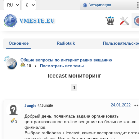
Авторизация
VMESTE.EU
Основное
Radiotalk
Пользовательско
Общие вопросы по интернет радио вещанию
10 •
Посмотреть все темы
Icecast мониторинг
1
24.01.2022
Jungle
@Jungle
Добрый день, появилась задача организовать
централизованное on-line вещание на большое кол-во
3
филиалов.
Выбрал radioboss + icecast, клиент воспроизводит пото
через vlc player. Все работает прекрасно, за