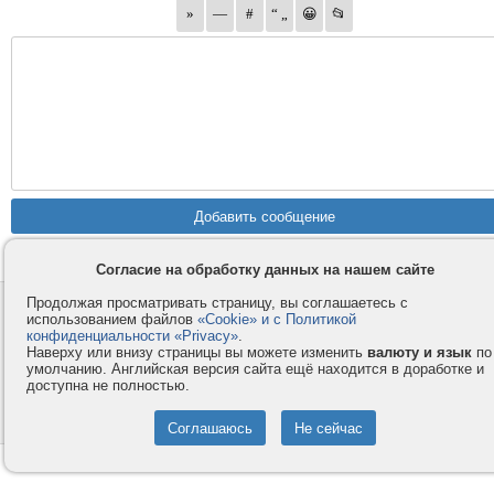
Согласие на обработку данных на нашем сайте
Продолжая просматривать страницу, вы соглашаетесь с
Контакты
Privacy и Cookie
использованием файлов
«Cookie» и с Политикой
Компания
Правила и условия
конфиденциальности «Privacy»
.
Наверху или внизу страницы вы можете изменить
валюту и язык
по
Услуги
Помощь
умолчанию. Английская версия сайта ещё находится в доработке и
доступна не полностью.
Как оплатить
Форумы
© 2008-2026
VMESTE.EU
- Все права защищены.