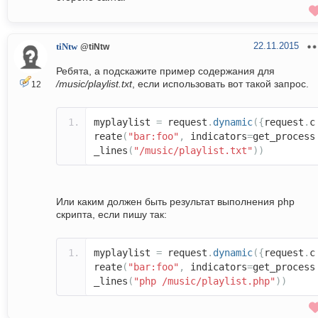
22.11.2015
tiNtw
@tiNtw
Ребята, а подскажите пример содержания для
/music/playlist.txt
, если использовать вот такой запрос.
12
myplaylist
=
request
.
dynamic
({
request
.
c
reate
(
"bar:foo"
,
indicators
=
get_process
_lines
(
"/music/playlist.txt"
))
Или каким должен быть результат выполнения php
скрипта, если пишу так:
myplaylist
=
request
.
dynamic
({
request
.
c
reate
(
"bar:foo"
,
indicators
=
get_process
_lines
(
"php /music/playlist.php"
))