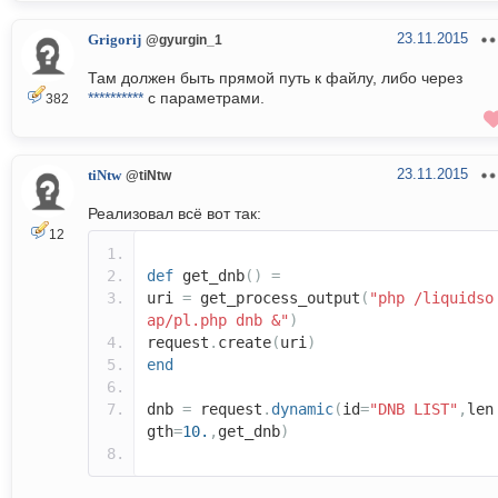
23.11.2015
Grigorij
@gyurgin_1
Там должен быть прямой путь к файлу, либо через
**********
с параметрами.
382
23.11.2015
tiNtw
@tiNtw
Реализовал всё вот так:
12
def
get_dnb
()
=
uri
=
get_process_output
(
"php /liquidso
ap/pl.php dnb &"
)
request
.
create
(
uri
)
end
dnb
=
request
.
dynamic
(
id
=
"DNB LIST"
,
len
gth
=
10.
,
get_dnb
)