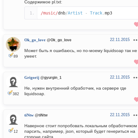
Содержимое pl.txt:
/music/
dnb
/
Artist
-
Track
.
mp3
22.11.2015
Ok_go_love
@Ok_go_love
Может быть я ошибаюсь, но по-моему liquidsoap так не
умеет.
89
22.11.2015
Grigorij
@gyurgin_1
Не, нужен внутренний обработчик, на сервере где
liquidsoap.
382
22.11.2015
tiNtw
@tiNtw
Наверное стоит попробовать локальным обработчиком
парсить, например, json, который будет генериться на
12
стороне сайта.