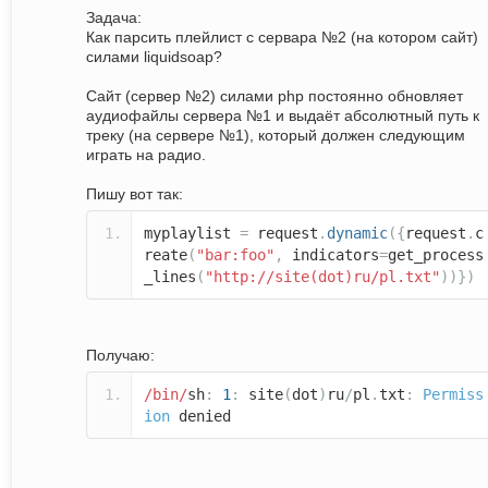
Задача:
Как парсить плейлист с сервара №2 (на котором сайт)
силами liquidsoap?
Сайт (сервер №2) силами php постоянно обновляет
аудиофайлы сервера №1 и выдаёт абсолютный путь к
треку (на сервере №1), который должен следующим
играть на радио.
Пишу вот так:
myplaylist
=
request
.
dynamic
({
request
.
c
reate
(
"bar:foo"
,
indicators
=
get_process
_lines
(
"http://site(dot)ru/pl.txt"
))})
Получаю:
/bin/
sh
:
1
:
site
(
dot
)
ru
/
pl
.
txt
:
Permiss
ion
denied