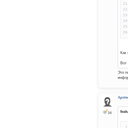
Как 
Вот 
Это п
инфор
Артём
feat
34