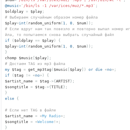
@music
=
`/bin/ls -1 /var/ices/muz/*.mp3`
;
$oldplay
=
$play
;
# Выбираем случайным образом номер файла
$play
=
int
(
random_uniform
(
1
,
0
,
$num
));
# Если вдруг нам так повезло и повторно выпал номер и
йла, то попытаемся снова выбрать случайный файл
if
(
$oldplay
==
$play
)
{
$play
=
int
(
random_uniform
(
1
,
0
,
$num
));
}
chomp $music
[
$play
];
# Достаем TAG из mp3 файла
my
$tag
=
get_mp3tag
(
$music
[
$play
])
or
die
«
no
»;
if
(
$tag
!=
«
no
»)
{
$artist_name
=
$tag
->{
ARTIST
};
$songtitle
=
$tag
->{
TITLE
};
}
else
{
# Если нет TAG в файле
$artist_name
=
«
My
Radio
»;
$songtitle
=
«
Welcome
!»;
}