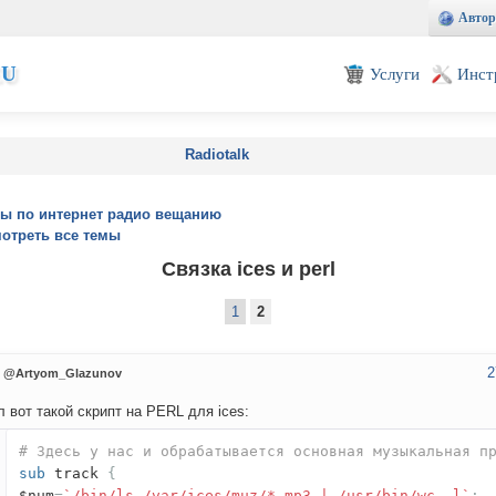
Автор
EU
Услуги
Инст
Radiotalk
ы по интернет радио вещанию
отреть все темы
Связка ices и perl
1
2
2
@Artyom_Glazunov
 вот такой скрипт на PERL для ices:
# Здесь у нас и обрабатывается основная музыкальная п
sub
track
{
$num
=
`/bin/ls /var/ices/muz/*.mp3 | /usr/bin/wc -l`
;