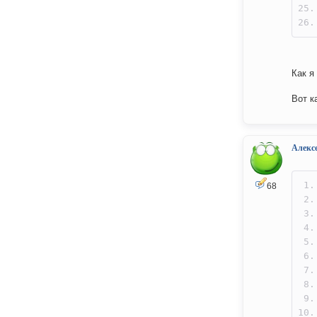
Как я
Вот к
Алекс
68