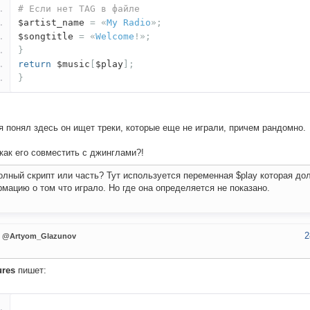
# Если нет TAG в файле
$artist_name
=
«
My
Radio
»;
$songtitle
=
«
Welcome
!»;
}
return
$music
[
$play
];
}
я понял здесь он ищет треки, которые еще не играли, причем рандомно.
как его совместить с джинглами?!
олный скрипт или часть? Тут используется переменная $play которая до
мацию о том что играло. Но где она определяется не показано.
2
@Artyom_Glazunov
ures
пишет: