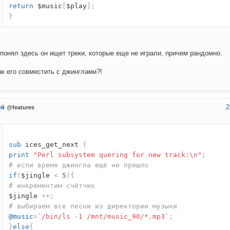
return
$music
[
$play
];
}
 понял здесь он ищет треки, которые еще не играли, причем рандомно.
ак его совместить с джинглами?!
2
ей
@features
sub
ices_get_next
{
print
"Perl subsystem quering for new track:\n"
;
# если время джингла ещё не пришло
if
(
$jingle
<
5
){
# инкрементим счётчик
$jingle
++;
# выбираем все песни из директории музыки
@music
=
`/bin/ls -1 /mnt/music_90/*.mp3`
;
}
else
{