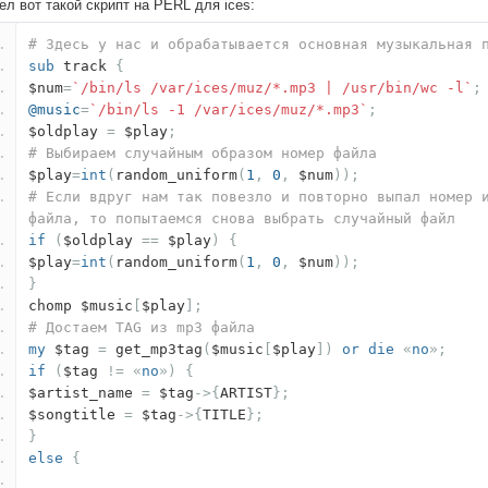
л вот такой скрипт на PERL для ices:
# Здесь у нас и обрабатывается основная музыкальная 
sub
track
{
$num
=
`/bin/ls /var/ices/muz/*.mp3 | /usr/bin/wc -l`
;
@music
=
`/bin/ls -1 /var/ices/muz/*.mp3`
;
$oldplay
=
$play
;
# Выбираем случайным образом номер файла
$play
=
int
(
random_uniform
(
1
,
0
,
$num
));
# Если вдруг нам так повезло и повторно выпал номер 
файла, то попытаемся снова выбрать случайный файл
if
(
$oldplay
==
$play
)
{
$play
=
int
(
random_uniform
(
1
,
0
,
$num
));
}
chomp $music
[
$play
];
# Достаем TAG из mp3 файла
my
$tag
=
get_mp3tag
(
$music
[
$play
])
or
die
«
no
»;
if
(
$tag
!=
«
no
»)
{
$artist_name
=
$tag
->{
ARTIST
};
$songtitle
=
$tag
->{
TITLE
};
}
else
{