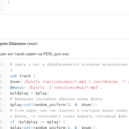
}
tyom.Glazunov
пишет:
шел вот такой скрипт на PERL для ices:
# Здесь у нас и обрабатывается основная музыкальная
а
sub
track
{
$num
=
`/bin/ls /var/ices/muz/*.mp3 | /usr/bin/wc -l`
@music
=
`/bin/ls -1 /var/ices/muz/*.mp3`
;
$oldplay
=
$play
;
# Выбираем случайным образом номер файла
$play
=
int
(
random_uniform
(
1
,
0
,
$num
));
# Если вдруг нам так повезло и повторно выпал номер
о файла, то попытаемся снова выбрать случайный файл
if
(
$oldplay
==
$play
)
{
$play
=
int
(
random_uniform
(
1
,
0
,
$num
));