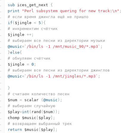
sub
ices_get_next
{
print
"Perl subsystem quering for new track:\n"
;
# если время джингла ещё не пришло
if
(
$jingle
<
5
){
# инкрементим счётчик
$jingle
++;
# выбираем все песни из директории музыки
@music
=
`/bin/ls -1 /mnt/music_90/*.mp3`
;
}
else
{
# обнуляем счётчик
$jingle
=
0
;
# выбираем все песни из директории джинглов
@music
=
`/bin/ls -1 /mnt/jingles/*.mp3`
;
}
# считаем количество песен
$num
=
scalar
(
@music
);
# выбираем случайную
$play
=
int
(
rand
(
$num
));
chomp $music
[
$play
];
# возвращаем выбранный трек
return
$music
[
$play
];