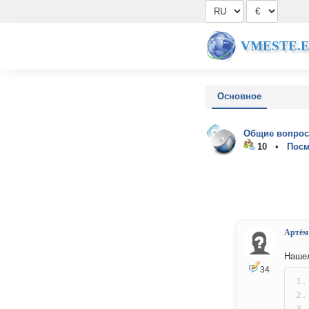
VMESTE.
Основное
Общие вопрос
10 •
Посм
Артём
Нашел
34