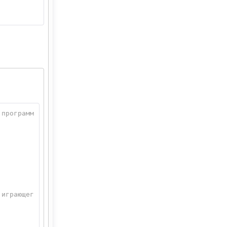
 программ
;
 играющег