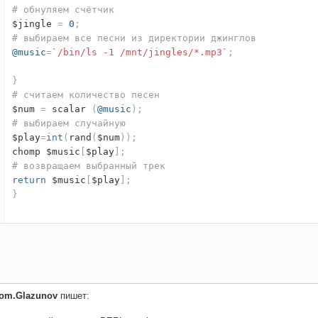
# обнуляем счётчик
$jingle
=
0
;
# выбираем все песни из директории джинглов
@music
=
`/bin/ls -1 /mnt/jingles/*.mp3`
;
}
# считаем количество песен
$num
=
scalar
(
@music
);
# выбираем случайную
$play
=
int
(
rand
(
$num
));
chomp $music
[
$play
];
# возвращаем выбранный трек
return
$music
[
$play
];
}
yom.Glazunov
пишет: