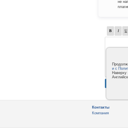
не на
плаги
Продолжа
и с Поли
Наверху 
Английск
Контакты
Компания