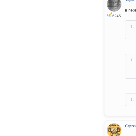
в пер
6245
Серге