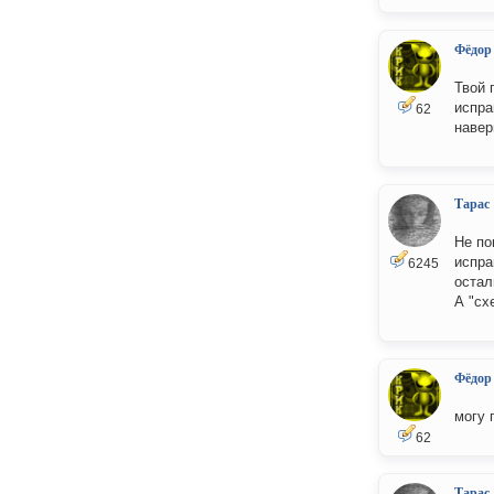
Фёдор
Твой 
испра
62
навер
Тарас
Не по
испра
6245
остал
А "сх
Фёдор
могу 
62
Тарас