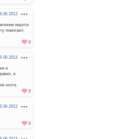
5.06.2013
овление маунта
гу помогают,
0
5.06.2013
ки и
равил, в
ем охота.
0
5.06.2013
0
5.06.2013