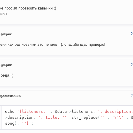
же просил проверить кавычки ;)
авил
2
@Крик
еня как раз ковычки это печаль =), спасибо щас проверю!
2
@Крик
 беда :(
2
@tarasian666
echo
'{listeners: '
,
$data
->
listeners
,
', description
>
description
,
', title: "'
,
str_replace
(
'"'
,
'\'\''
,
$
song
),
'"}'
;