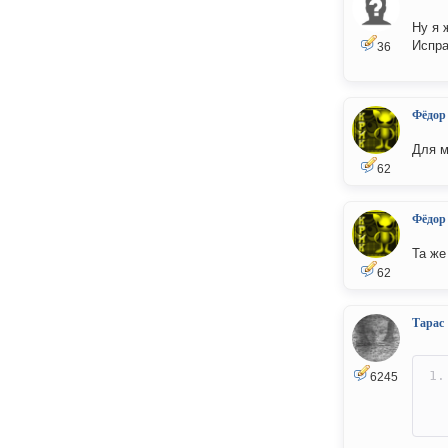
Ну я 
Испр
36
Фёдор
Для м
62
Фёдор
Та же
62
Тарас
6245