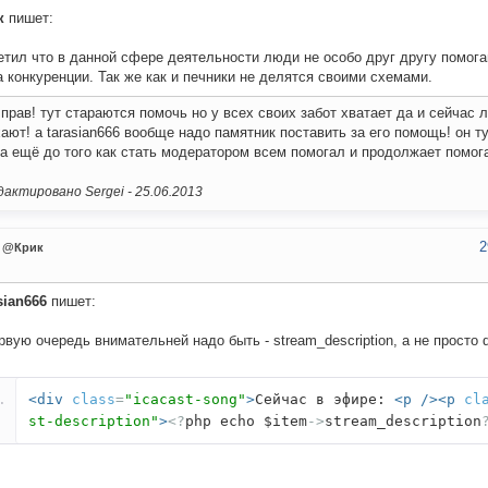
к
пишет:
тил что в данной сфере деятельности люди не особо друг другу помога
а конкуренции. Так же как и печники не делятся своими схемами.
 прав! тут стараются помочь но у всех своих забот хватает да и сейчас 
ают! а tarasian666 вообще надо памятник поставить за его помощь! он ту
а ещё до того как стать модератором всем помогал и продолжает помог
актировано Sergei -
25.06.2013
2
@Крик
sian666
пишет:
рвую очередь внимательней надо быть - stream_description, а не просто d
<div
class
=
"icacast-song"
>
Сейчас в эфире:
<p
/><p
cl
st-description"
>
<?
php echo $item
->
stream_description