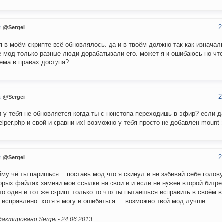
2
й
@Sergei
я в моём скрипте всё обновлялось. да и в твоём должно так как изначал
е мод только разные люди дорабатывали его. может я и ошибаюсь но чт
ема в правах доступа?
2
й
@Sergei
и у тебя не обновляется когда ты с нонстопа переходишь в эфир? если д
elper.php и свой и сравни их! возможно у тебя просто не добавлен moun
2
й
@Sergei
йму чё ты паришься... поставь мод что я скинул и не забивай себе голову
орых файлах замени мои ссылки на свои и и если не нужен второй битре
это один и тот же скрипт только то что ты пытаешься исправить в своём 
 исправлено. хотя я могу и ошибаться.... возможно твой мод лучше
актировано Sergei -
24.06.2013