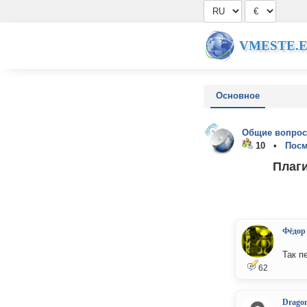
VMESTE.
Основное
Общие вопрос
10 •
Посм
Плаги
Фёдор
Так п
62
Drago