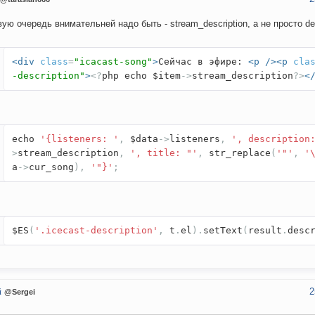
вую очередь внимательней надо быть - stream_description, а не просто des
<div
class
=
"icacast-song"
>
Сейчас в эфире:
<p
/><p
cla
-description"
>
<?
php echo $item
->
stream_description
?>
<
echo
'{listeners: '
,
$data
->
listeners
,
', description
>
stream_description
,
', title: "'
,
str_replace
(
'"'
,
'
a
->
cur_song
),
'"}'
;
$ES
(
'.icecast-description'
,
t
.
el
).
setText
(
result
.
desc
2
й
@Sergei