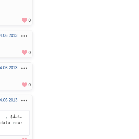
0
4.06.2013
0
4.06.2013
0
4.06.2013
: '
,
$data
-
data
->
cur_