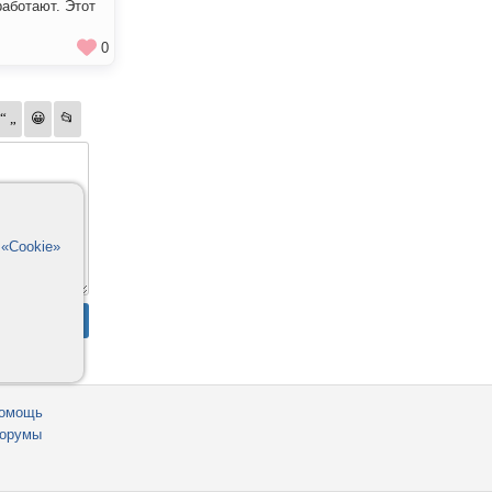
работают. Этот
0
в
«Cookie»
омощь
орумы