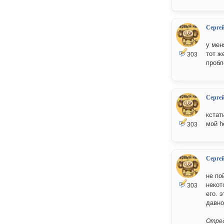
Серге
у мен
тот ж
303
пробл
Серге
кстат
мой h
303
Серге
не по
некот
303
его. 
давно
Отред