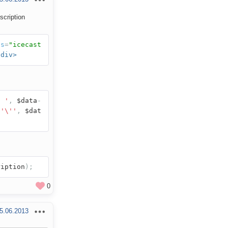
cription
ss
=
"icecast
/div>
: '
,
$data
-
\'\''
,
$dat
ription
);
0
5.06.2013