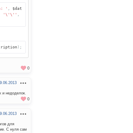
n: '
,
$dat
,
'\'\''
,
cription
);
0
9.06.2013
к и недоделок.
0
9.06.2013
огов для
ие. С нуля сам