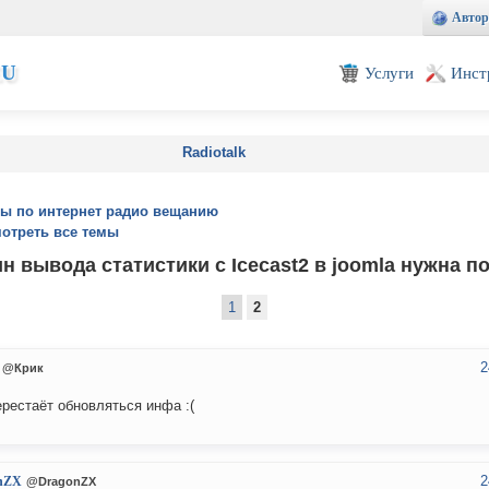
Автор
EU
Услуги
Инст
Radiotalk
ы по интернет радио вещанию
отреть все темы
н вывода статистики с Icecast2 в joomla нужна 
1
2
2
@Крик
ерестаёт обновляться инфа :(
2
nZX
@DragonZX