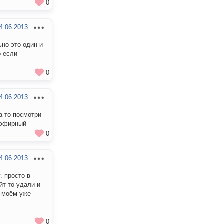
0
4.06.2013
ьно это один и
о если
0
4.06.2013
а то посмотри
t эфирный
0
4.06.2013
. просто в
йт то удали и
в моём уже
0