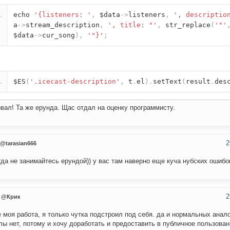
echo
'{listeners: '
,
$data
->
listeners
,
', descriptio
a
->
stream_description
,
', title: "'
,
str_replace
(
'"'
$data
->
cur_song
),
'"}'
;
$ES
(
'.icecast-description'
,
t
.
el
).
setText
(
result
.
des
вал! Та же ерунда. Щас отдал на оценку программисту.
2
@tarasian666
гда не занимайтесь ерундой)) у вас там наверно еще куча нубских ошибо
2
@Крик
е моя работа, я только чутка подстроил под себя. да и нормальных анал
ы нет, потому и хочу доработать и предоставить в публичное пользован