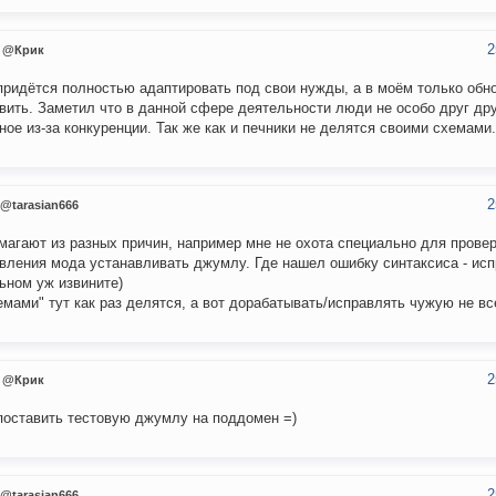
2
@Крик
придётся полностью адаптировать под свои нужды, а в моём только обн
вить. Заметил что в данной сфере деятельности люди не особо друг дру
ное из-за конкуренции. Так же как и печники не делятся своими схемами.
2
@tarasian666
магают из разных причин, например мне не охота специально для провер
вления мода устанавливать джумлу. Где нашел ошибку синтаксиса - исп
ьном уж извините)
емами" тут как раз делятся, а вот дорабатывать/исправлять чужую не вс
2
@Крик
поставить тестовую джумлу на поддомен =)
2
@tarasian666