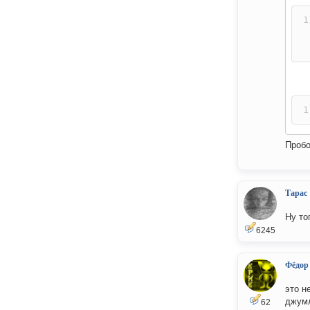
Пробо
Тарас
Ну то
6245
Фёдор
это н
джумл
62