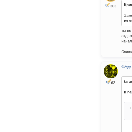
Кри
303
Заме
из-з
ты не
отдых
начал
Отред
Фёдор
tara
62
в пе