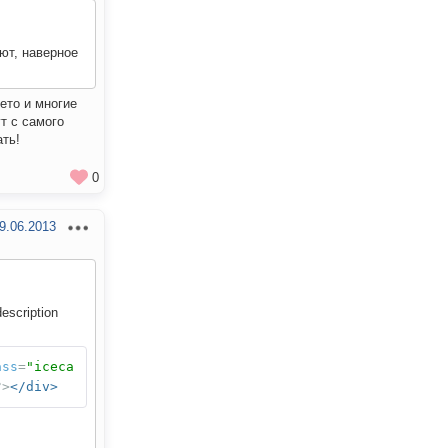
ют, наверное
лето и многие
т с самого
ать!
0
9.06.2013
escription
ass
=
"iceca
?>
</div>