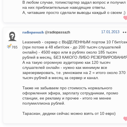
В любом случае, топикстартер задал вопрос и получил
на них приблизительные наводящие ответы.
А, читавшие просто сделали выводы каждый о своем ;)
17.01.2013
radiopassazh
@radiopassazh
Leaseweb - сервер с ВЫДЕЛЕННЫМ портом 10 Гбит/се
(при потоке в 48 кбит/сек - до 200 тысяч слушателей
765
онлайн) - 4500 евро или в рублях около 185 тысяч
рублей в месяц. БЕЗ КАКОГО ЛИБО РЕЗЕРВИРОВАНИЯ
А на такую огромную аудиторию как 120 тысяч
слушателей онлайн - нужно как минимум все
зарезервировать, т.е. умножаем на 2 = итого около 370
тысяч рублей в месяц за сервер и канал.
Также не забываем про стоимость нормального
оформления эфира, зарплату сотрудникам, промо
станции, ее рекламу и прочее - итого не менее
полумиллиона рублей.
Тарасиан, дедики сейчас можно взять от 10 евро)