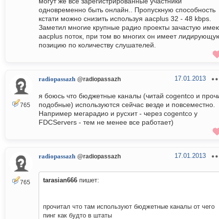
могут же все зарегистрированные участники
одновременно быть онлайн.. Пропускную способность
кстати можно снизить используя aacplus 32 - 48 kbps.
Заметил многие крупные радио проекты зачастую име
aacplus поток, при том во многих он имеет лидирующу
позицию по количеству слушателей.
17.01.2013
radiopassazh
@radiopassazh
я боюсь что бюджетные каналы (читай cogentco и проч
подобные) используются сейчас везде и повсеместно.
765
Например мегарадио и русхит - через cogentco у
FDCServers - тем не менее все работает)
17.01.2013
radiopassazh
@radiopassazh
tarasian666
пишет:
765
прочитал что там используют бюджетные каналы от чего
пинг как будто в штаты