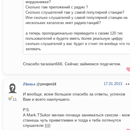
мордокнижке?
Сколько там приложений с радио ?
Сколько слушателей там у самой популярной станции?
Или сколько слушателей у самой популярной станции на
нескольких каталогах инет радиостанций?
а теперь пропорционально переведите к своим 120 тис
пользователей и будете иметь более реальную цифру
сколько слушателей у вас будет и стоит ли вообще что то
затевать
Спасибо tarasian666. Сейчас займемся подсчетом.
17.01.2013
Zhenya
@yevgen18
И вообще, всем большое спасибо за ответы, успехов
Вам и всего наилучшего.
11
P.S.
А Mark.TSukor желаю почаще заниматься сексом - мож
станешь чуть приветливее и тогда к тебе потянутся
слушатели ))))