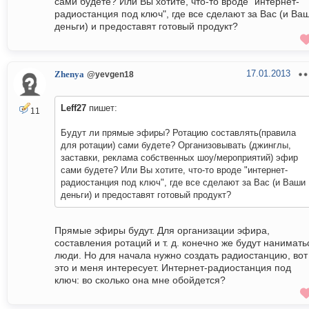
сами будете? Или Вы хотите, что-то вроде "интернет-
радиостанция под ключ", где все сделают за Вас (и Ва
деньги) и предоставят готовый продукт?
17.01.2013
Zhenya
@yevgen18
Leff27
пишет:
11
Будут ли прямые эфиры? Ротацию составлять(правила
для ротации) сами будете? Организовывать (джинглы,
заставки, реклама собственных шоу/мероприятий) эфир
сами будете? Или Вы хотите, что-то вроде "интернет-
радиостанция под ключ", где все сделают за Вас (и Ваши
деньги) и предоставят готовый продукт?
Прямые эфиры будут. Для организации эфира,
составления ротаций и т. д. конечно же будут нанимать
люди. Но для начала нужно создать радиостанцию, вот
это и меня интересует. Интернет-радиостанция под
ключ: во сколько она мне обойдется?