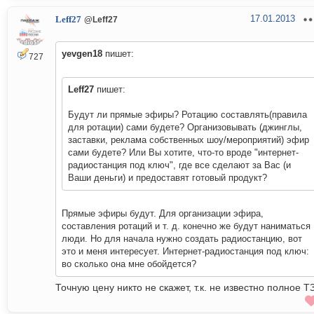
17.01.2013
Leff27
@Leff27
yevgen18
пишет:
727
Leff27
пишет:
Будут ли прямые эфиры? Ротацию составлять(правила
для ротации) сами будете? Организовывать (джинглы,
заставки, реклама собственных шоу/мероприятий) эфир
сами будете? Или Вы хотите, что-то вроде "интернет-
радиостанция под ключ", где все сделают за Вас (и
Ваши деньги) и предоставят готовый продукт?
Прямые эфиры будут. Для организации эфира,
составления ротаций и т. д. конечно же будут наниматься
люди. Но для начала нужно создать радиостанцию, вот
это и меня интересует. Интернет-радиостанция под ключ:
во сколько она мне обойдется?
Точную цену никто не скажет, т.к. не известно полное ТЗ