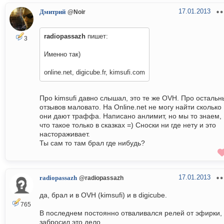
17.01.2013
Дмитрий
@Noir
radiopassazh
пишет:
3
Именно так)
online.net, digicube.fr, kimsufi.com
Про kimsufi давно слышал, это те же OVH. Про остальн
отзывов маловато. На Online.net не могу найти сколько
они дают траффа. Написано анлимит, но мы то знаем,
что такое только в сказках =) Сноски ни где нету и это
настораживает.
Ты сам то там брал где нибудь?
17.01.2013
radiopassazh
@radiopassazh
да, брал и в OVH (kimsufi) и в digicube.
765
В последнем постоянно отваливался релей от эфирки,
забросил это дело.