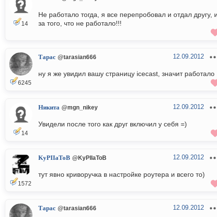
Не работало тогда, я все перепробовал и отдал другу, и
за того, что не работало!!!
14
12.09.2012
Тарас
@tarasian666
ну я же увидил вашу страницу icecast, значит работало
6245
12.09.2012
Никита
@mgn_nikey
Увидели после того как друг включил у себя =)
14
12.09.2012
KyPIIaToB
@KyPIIaToB
тут явно криворучка в настройке роутера и всего то)
1572
12.09.2012
Тарас
@tarasian666