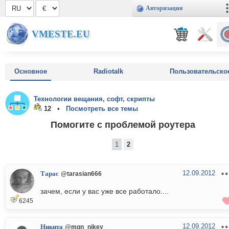
Авторизация
VMESTE.EU
Основное
Radiotalk
Пользовательско
Технологии вещания, софт, скрипты
12 •
Посмотреть все темы
Помогите с проблемой роутера
1
2
12.09.2012
Тарас
@tarasian666
зачем, если у вас уже все работало....
6245
12.09.2012
Никита
@mgn_nikey