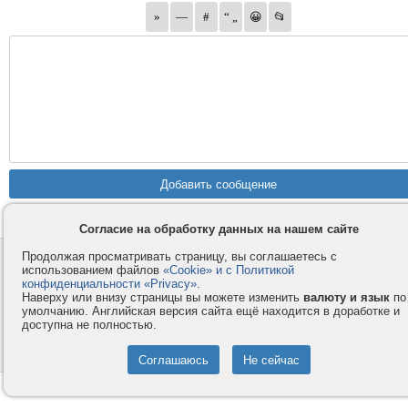
Согласие на обработку данных на нашем сайте
Продолжая просматривать страницу, вы соглашаетесь с
Контакты
Privacy и Cookie
использованием файлов
«Cookie» и с Политикой
Компания
Правила и условия
конфиденциальности «Privacy»
.
Наверху или внизу страницы вы можете изменить
валюту и язык
по
Услуги
Помощь
умолчанию. Английская версия сайта ещё находится в доработке и
доступна не полностью.
Как оплатить
Форумы
© 2008-2026
VMESTE.EU
- Все права защищены.