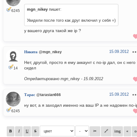
mgn_nikey
пишет:
6245
Увидели после того как друг включил у себя =)
у вашего друга такой же ip ?
15.09.2012
Никита
@mgn_nikey
Нет, другой, просто я ему аккаунт с no-ip дал, он с него
сидел
14
Отредактировано mgn_nikey -
15.09.2012
15.09.2012
Тарас
@tarasian666
ну вот, а я заходил именно на ваш IP а не надомен no-i
6245