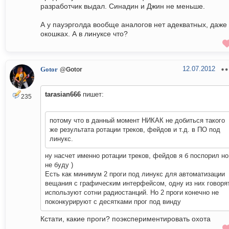
разработчик выдал. Синадин и Джин не меньше.
А у пауэрголда вообще аналогов нет адекватных, даже 
окошках. А в линуксе что?
12.07.2012
Gotor
@Gotor
tarasian666
пишет:
235
потому что в данный момент НИКАК не добиться такого
же результата ротации треков, фейдов и т.д. в ПО под
линукс.
ну насчет именно ротации треков, фейдов я б поспорил но
не буду )
Есть как минимум 2 проги под линукс для автоматизации
вещания с графическим интерфейсом, одну из них говоря
используют сотни радиостанций. Но 2 проги конечно не
поконкурируют с десятками прог под винду
Кстати, какие проги? поэкспериментировать охота