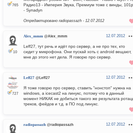
Радио13 - Империя Звука, Премиум тоже с винды, 101
765
- Synadyn
Отредактировано radiopassazh -
12.07.2012
12.07.2012
Alex_mmm
@Alex_mmm
Leff27, тут речь и идёт про сервер, а не про тех, кто
сидит у микрофона. Они пускай хоть с android вещают,
10
мне до этого нет дела. Я говорю про сервер.
12.07.2012
Leff27
@Leff27
Я тоже говорю про сервер, ставить "нонстоп" нужна на
windows, а icecast2 на линукс, потому что в данный
727
момент НИКАК не добиться такого же результата ротац
треков, фейдов и т.д. в ПО под линукс.
12.07.2012
radiopassazh
@radiopassazh