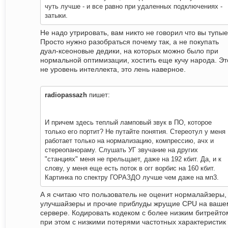
чуть лучше - и все равно при удаленных подключениях -
затыки.
Не надо утрировать, вам никто не говорил что вы тупые
Просто нужно разобраться почему так, а не покупать
дуал-ксеоновые дедики, на которых можно было при
нормальной оптимизации, хостить еще кучу народа. Эт
не уровень интеллекта, это лень наверное.
radiopassazh
пишет:
И причем здесь теплый ламповый звук в ПО, которое
только его портит? Не путайте понятия. Стереотул у меня
работает только на нормализацию, компрессию, ачх и
стереопанораму. Слушать УГ звучание на других
"станциях" меня не прельщает, даже на 192 кбит. Да, и к
слову, у меня еще есть поток в огг ворбис на 160 кбит.
Картинка по спектру ГОРАЗДО лучше чем даже на мп3.
А я считаю что пользователь не оценит нормалайзеры,
улучшайзеры и прочие приблуды жрущие CPU на ваше
сервере. Кодировать кодеком с более низким битрейто
при этом с низкими потерями частотных характеристик 