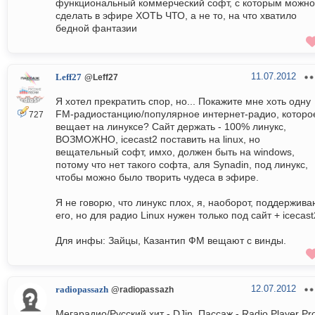
функциональный коммерческий софт, с которым можно
сделать в эфире ХОТЬ ЧТО, а не то, на что хватило
бедной фантазии
11.07.2012
Leff27
@Leff27
Я хотел прекратить спор, но... Покажите мне хоть одну
FM-радиостанцию/популярное интернет-радио, которо
727
вещает на линуксе? Сайт держать - 100% линукс,
ВОЗМОЖНО, icecast2 поставить на linux, но
вещательный софт, имхо, должен быть на windows,
потому что нет такого софта, аля Synadin, под линукс,
чтобы можно было творить чудеса в эфире.
Я не говорю, что линукс плох, я, наоборот, поддержив
его, но для радио Linux нужен только под сайт + icecast
Для инфы: Зайцы, Казантип ФМ вещают с винды.
12.07.2012
radiopassazh
@radiopassazh
Мегарадио/Русский хит - DJin, Пассаж - Radio Player Pr