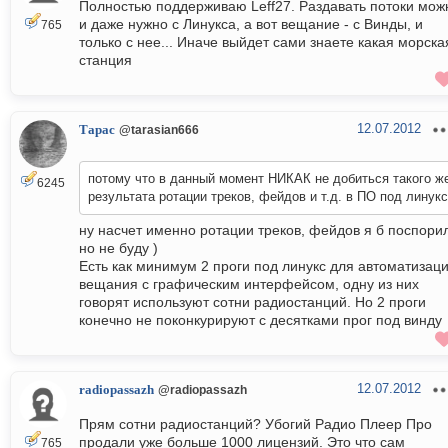
Полностью поддерживаю Leff27. Раздавать потоки мож
и даже нужно с Линукса, а вот вещание - с Винды, и
765
только с нее... Иначе выйдет сами знаете какая морска
станция
12.07.2012
Тарас
@tarasian666
потому что в данный момент НИКАК не добиться такого ж
6245
результата ротации треков, фейдов и т.д. в ПО под линукс
ну насчет именно ротации треков, фейдов я б поспори
но не буду )
Есть как минимум 2 проги под линукс для автоматизац
вещания с графическим интерфейсом, одну из них
говорят используют сотни радиостанций. Но 2 проги
конечно не поконкурируют с десятками прог под винду
12.07.2012
radiopassazh
@radiopassazh
Прям сотни радиостанций? Убогий Радио Плеер Про
продали уже больше 1000 лицензий. Это что сам
765