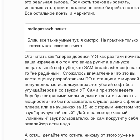
это реальная выгода. Громкость треков выровнять,
использовать треки в ротации не ниже битрейта потока
Все остальное понты и маркетинг.
radiopassazh
пишет:
Блин, все такие умные тут, я смотрю. На практике только
показать как правило нечего...
Это читать как "сперва добейся"? Я как раз таки почита
ваши изречения о том что винда рулит а в линуксе
вещательный софт убог, что SAM broadcaster софт как
то "не радийный". Сложилось впечатление что это вы,
даете оценку разработчикам ПО и станциям с мировой
популярностью использующих этот убогий софт без
улучшайзеров и со звуком УГ. Сами при этом ведете
борьбу с ветряными мельницами и тратите киловатты
мощностей что бы пользователь слушал радио с флеш
плеера или в наушниках за 1$ но с гордым чувством чт
звук "проулучшайзеный". Дайте на выходе чистый
"линейный" звук пользователю, он сам покрутит у себя
эквалайзер если надо.
А хотя... делайте что хотите, никому от этого хуже не