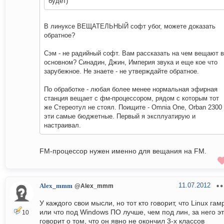
будет)
В линуксе ВЕЩАТЕЛЬНЫЙ софт убог, можете доказать
обратное?
Сэм - не радийный софт. Вам рассказать на чем вещают в
основном? Синадин, Джин, Империя звука и еще кое что
зарубежное. Не знаете - не утверждайте обратное.
По обработке - любая более менее нормальная эфирная
станция вещает с фм-процессором, рядом с которым тот
же Стереотул не стоял. Поищите - Omnia One, Orban 2300 
эти самые бюджетные. Первый я эксплуатирую и
настраивал.
FM-процессор нужен именно для вещания на FM.
11.07.2012
Alex_mmm
@Alex_mmm
У каждого свои мысли, но тот кто говорит, что Linux гам
или что под Windows ПО лучше, чем под лин, за него э
10
говорит о том, что он явно не окончил 3-х классов