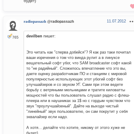
будет)
11.07.2012
radiopassazh
@radiopassazh
devilben
пишет:
765
Это читать как "сперва добейся"? Я как раз таки почитал
ваши изречения о том что винда рулит а в линуксе
вещательный софт убог, что SAM broadcaster софт какой
то "не радийный". Сложилось впечатление что это вы,
даете оценку разработчикам ПО и станциям с мировой
популярностью использующих этот убогий софт без
улучшайзеров и со звуком УГ. Сами при этом ведете
борьбу с ветряными мельницами и тратите киловатты
мощностей что бы пользователь слушал радио с флеш-
плеера или в наушниках за 1$ но с гордым чувством что
звук "проулучшайзеный". Дайте на выходе чистый
"линейный" звук пользователю, он сам покрутит у себя
эквалайзер если надо.
А хотя... делайте что хотите, никому от этого хуже не
будет)