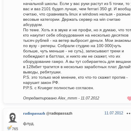
начальной школы. Если у вас руки растут из 5 точки, то 
вас и ваз 2101 будеn лучше, чем ferrari 350 gt. И вообщ
считаю, что сравнивать linux и windows нельзя - разные
весовые категории. Держать сервер на win считаю
абсурдом.
По теме. Хоть я в звуке и не профи, но я думаю, что то
кто накупит себе оборудования на несколько десятков
тысяч рублей - на ветер выбросит деньги. Мои знакомы
по вузу - реперы. Собрали студию на 100 000(чуть
больше, чуть меньше - не суть), записывают треки и
побеждают в баттлах, и никто им не скажет, что их
оборудование гамро. А вы тут собираетесь для вещани
в 128кбит тратится в несколько заработных плат. Делай
выводы, ребятушки.
P.S. это только моё мнение, кто что-то скажет против -
нарушит закон РФ.
P.P.S. с Krueger полностью согласен.
Отредактировано Alex_mmm -
11.07.2012
11.07.2012
radiopassazh
@radiopassazh
флуд.
765