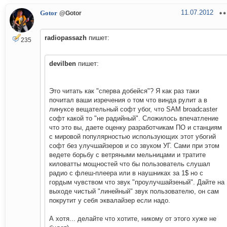
11.07.2012
Gotor
@Gotor
radiopassazh
пишет:
235
devilben
пишет:
Это читать как "сперва добейся"? Я как раз таки
почитал ваши изречения о том что винда рулит а в
линуксе вещательный софт убог, что SAM broadcaster
софт какой то "не радийный". Сложилось впечатление
что это вы, даете оценку разработчикам ПО и станциям
с мировой популярностью использующих этот убогий
софт без улучшайзеров и со звуком УГ. Сами при этом
ведете борьбу с ветряными мельницами и тратите
киловатты мощностей что бы пользователь слушал
радио с флеш-плеера или в наушниках за 1$ но с
гордым чувством что звук "проулучшайзеный". Дайте на
выходе чистый "линейный" звук пользователю, он сам
покрутит у себя эквалайзер если надо.
А хотя... делайте что хотите, никому от этого хуже не