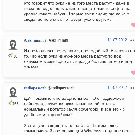
Кто говорит что руки не из того места растут - даже в
глаза не видел нормального вещательного софта, на
уровне какого нибудь Шторма так и сидит, где даже о
сведение не знают, не говоря уже о другом.
11.07.2012
Alex_mmm
@Alex_mmm
Я преклоняюсь перед вами, преподобный. Я говорю п
то, что если руки из нужного места растут, то под
10
линуксом можно сделать гораздо больше, нежели под
окнами.
11.07.2012
radiopassazh
@radiopassazh
Да? Покажите мне вещательное ПО с поддержкой
лайнеров, разметки, джингл-машиной, а также
765
нормальный ротатор (а-ля powergold) и все это - с
удобным интерфейсом?
Хватит уже защищать то, чего нет. В этом плюс
коммерческой составляющей Windows - под нее есть