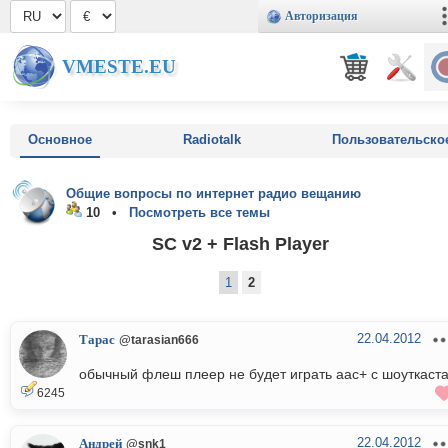
Авторизация
VMESTE.EU
Основное
Radiotalk
Пользовательско
Общие вопросы по интернет радио вещанию
10 •
Посмотреть все темы
SC v2 + Flash Player
1
2
22.04.2012
Тарас
@tarasian666
обычный флеш плеер не будет играть aac+ с шоуткаст
6245
22.04.2012
Андрей
@snk1