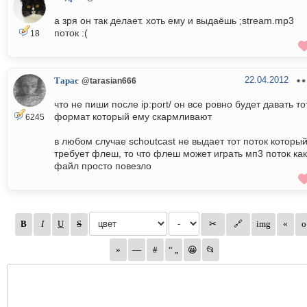
а зря он так делает. хоть ему и выдаёшь ;stream.mp3
поток :(
18
22.04.2012
Тарас
@tarasian666
что не пиши после ip:port/ он все ровно будет давать то
формат который ему скармливают
6245
в любом случае schoutcast не выдает тот поток которы
требует флеш, то что флеш может играть мп3 поток как
файл просто повезло