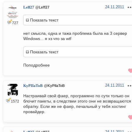
24.11.2011
Leff27
@Leff27
Показать текст
727
нет смысла, одна и тажа проблема была на 3 сервер
Windows... я хз что за wtf
Показать текст
Поподробнее
24.11.2011
KyPIIaToB
@KyPIIaToB
Настраивай свой фаер, программно по сути только он
блочит пакеты, в следствии этого они не возвращаются
1572
обратку. Если же не фаер, печальный у тебя хостинг
провайдер.
24.11.2011