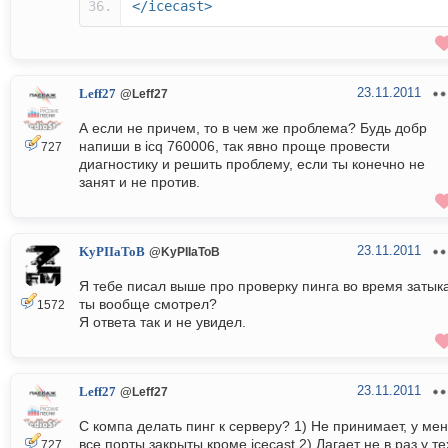
</icecast>
23.11.2011
Leff27
@Leff27
А если не причем, то в чем же проблема? Будь добр
напиши в icq 760006, так явно проще провести
727
диагностику и решить проблему, если ты конечно не
занят и не против.
23.11.2011
KyPIIaToB
@KyPIIaToB
Я тебе писал выше про проверку пинга во время затыка
ты вообще смотрел?
1572
Я ответа так и не увидел.
23.11.2011
Leff27
@Leff27
С компа делать пинг к серверу? 1) Не принимает, у ме
все порты закрыты кроме icecast 2) Лагает не в раз у те
727