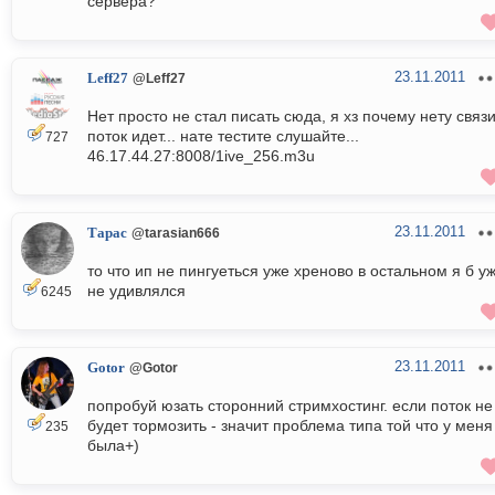
сервера?
23.11.2011
Leff27
@Leff27
Нет просто не стал писать сюда, я хз почему нету связи
поток идет... нате тестите слушайте...
727
46.17.44.27:8008/1ive_256.m3u
23.11.2011
Тарас
@tarasian666
то что ип не пингуеться уже хреново в остальном я б у
не удивлялся
6245
23.11.2011
Gotor
@Gotor
попробуй юзать сторонний стримхостинг. если поток не
будет тормозить - значит проблема типа той что у меня
235
была+)