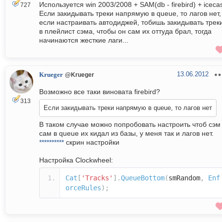
Используется win 2003/2008 + SAM(db - firebird) + iceca
727
Если закидывать треки напрямую в queue, то лагов нет,
если настраивать автодиджей, тобишь закидывать трек
в плейлист сэма, чтобы он сам их оттуда брал, тогда
начинаются жесткие лаги...
13.06.2012
Krueger
@Krueger
Возможно все таки виновата firebird?
313
Если закидывать треки напрямую в queue, то лагов нет
В таком случае можно попробовать настроить чтоб сэм
сам в queue их кидал из базы, у меня так и лагов нет.
**********
скрин настройки
Настройка Clockwheel:
Cat
[
'Tracks'
].
QueueBottom
(
smRandom
,
Enf
orceRules
);