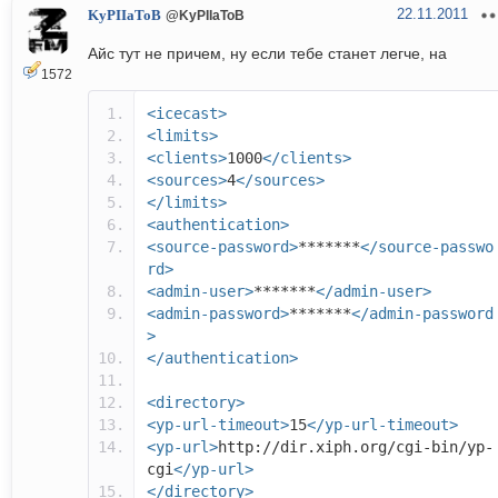
22.11.2011
KyPIIaToB
@KyPIIaToB
Айс тут не причем, ну если тебе станет легче, на
1572
<icecast>
<limits>
<clients>
1000
</clients>
<sources>
4
</sources>
</limits>
<authentication>
<source-password>
*******
</source-passwo
rd>
<admin-user>
*******
</admin-user>
<admin-password>
*******
</admin-password
>
</authentication>
<directory>
<yp-url-timeout>
15
</yp-url-timeout>
<yp-url>
http://dir.xiph.org/cgi-bin/yp-
cgi
</yp-url>
</directory>