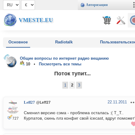
Авторизация
VMESTE.EU
Основное
Radiotalk
Пользовательско
Общие вопросы по интернет радио вещанию
10 •
Посмотреть все темы
Поток тупит...
1
2
3
22.11.2011
Leff27
@Leff27
Сменил версию сэма - проблема осталась :( T_T..
Курпатов, скинь плз конфиг свой icecast, вдруг поможет
727