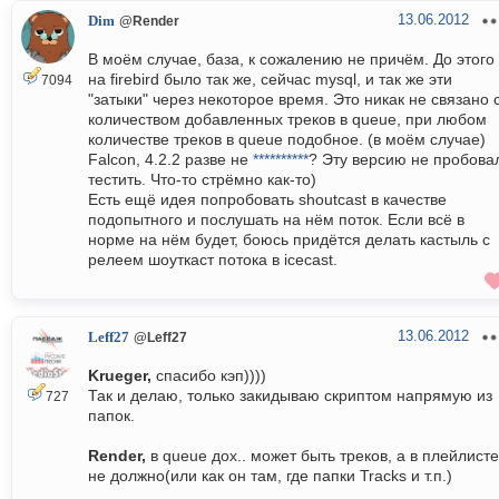
13.06.2012
Dim
@Render
В моём случае, база, к сожалению не причём. До этого
на firebird было так же, сейчас mysql, и так же эти
7094
"затыки" через некоторое время. Это никак не связано 
количеством добавленных треков в queue, при любом
количестве треков в queue подобное. (в моём случае)
Falcon, 4.2.2 разве не
**********
? Эту версию не пробова
тестить. Что-то стрёмно как-то)
Есть ещё идея попробовать shoutcast в качестве
подопытного и послушать на нём поток. Если всё в
норме на нём будет, боюсь придётся делать кастыль с
релеем шоуткаст потока в icecast.
13.06.2012
Leff27
@Leff27
Krueger,
спасибо кэп))))
Так и делаю, только закидываю скриптом напрямую из
727
папок.
Render,
в queue дох.. может быть треков, а в плейлисте
не должно(или как он там, где папки Tracks и т.п.)