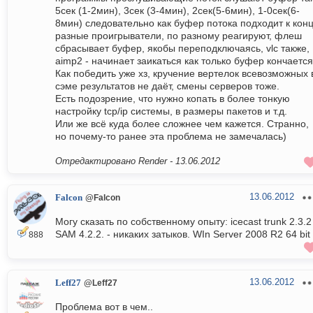
5сек (1-2мин), 3сек (3-4мин), 2сек(5-6мин), 1-0сек(6-
8мин) следовательно как буфер потока подходит к конц
разные проигрыватели, по разному реагируют, флеш
сбрасывает буфер, якобы переподключаясь, vlc также,
aimp2 - начинает заикаться как только буфер кончается
Как победить уже хз, кручение вертелок всевозможных 
сэме результатов не даёт, смены серверов тоже.
Есть подозрение, что нужно копать в более тонкую
настройку tcp/ip системы, в размеры пакетов и т.д.
Или же всё куда более сложнее чем кажется. Странно,
но почему-то ранее эта проблема не замечалась)
Отредактировано Render -
13.06.2012
13.06.2012
Falcon
@Falcon
Могу сказать по собственному опыту: icecast trunk 2.3.2
SAM 4.2.2. - никаких затыков. WIn Server 2008 R2 64 bit
888
13.06.2012
Leff27
@Leff27
Проблема вот в чем..