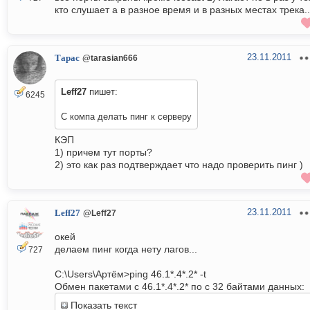
кто слушает а в разное время и в разных местах трека..
23.11.2011
Тарас
@tarasian666
Leff27
пишет:
6245
С компа делать пинг к серверу
КЭП
1) причем тут порты?
2) это как раз подтверждает что надо проверить пинг )
23.11.2011
Leff27
@Leff27
окей
делаем пинг когда нету лагов...
727
C:\Users\Артём>ping 46.1*.4*.2* -t
Обмен пакетами с 46.1*.4*.2* по с 32 байтами данных:
Показать текст