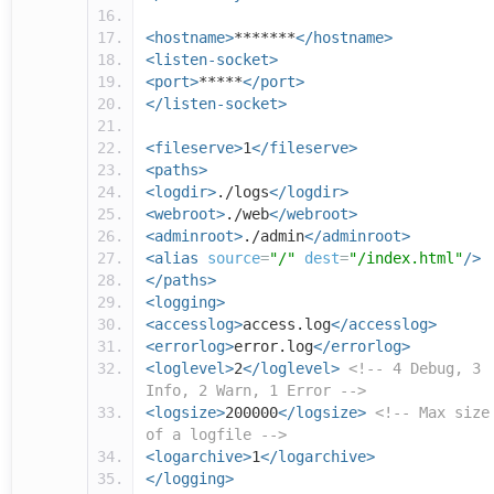
<hostname>
*******
</hostname>
<listen-socket>
<port>
*****
</port>
</listen-socket>
<fileserve>
1
</fileserve>
<paths>
<logdir>
./logs
</logdir>
<webroot>
./web
</webroot>
<adminroot>
./admin
</adminroot>
<alias
source
=
"/"
dest
=
"/index.html"
/>
</paths>
<logging>
<accesslog>
access.log
</accesslog>
<errorlog>
error.log
</errorlog>
<loglevel>
2
</loglevel>
<!-- 4 Debug, 3
Info, 2 Warn, 1 Error -->
<logsize>
200000
</logsize>
<!-- Max size
of a logfile -->
<logarchive>
1
</logarchive>
</logging>