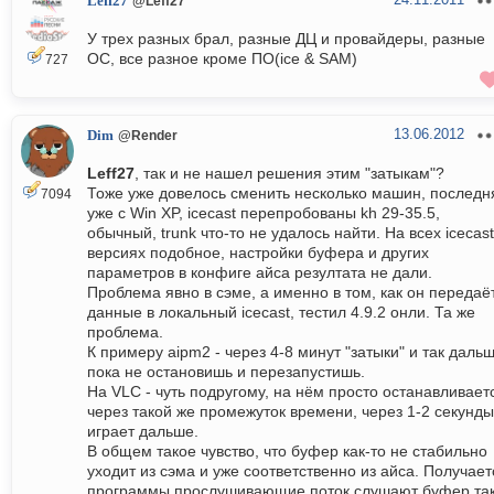
Leff27
@Leff27
У трех разных брал, разные ДЦ и провайдеры, разные
ОС, все разное кроме ПО(ice & SAM)
727
13.06.2012
Dim
@Render
Leff27
, так и не нашел решения этим "затыкам"?
Тоже уже довелось сменить несколько машин, последн
7094
уже с Win XP, icecast перепробованы kh 29-35.5,
обычный, trunk что-то не удалось найти. На всех icecast
версиях подобное, настройки буфера и других
параметров в конфиге айса резултата не дали.
Проблема явно в сэме, а именно в том, как он передаё
данные в локальный icecast, тестил 4.9.2 онли. Та же
проблема.
К примеру aipm2 - через 4-8 минут "затыки" и так дальш
пока не остановишь и перезапустишь.
На VLC - чуть подругому, на нём просто останавливает
через такой же промежуток времени, через 1-2 секунды
играет дальше.
В общем такое чувство, что буфер как-то не стабильно
уходит из сэма и уже соответственно из айса. Получает
программы прослушивающие поток слушают буфер так