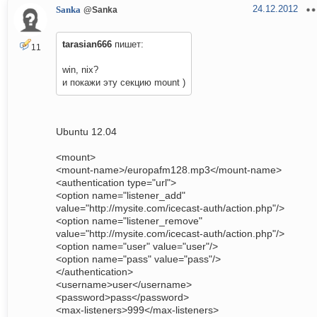
24.12.2012
Sanka
@Sanka
tarasian666
пишет:
11
win, nix?
и покажи эту секцию mount )
Ubuntu 12.04
<mount>
<mount-name>/europafm128.mp3</mount-name>
<authentication type="url">
<option name="listener_add"
value="http://mysite.com/icecast-auth/action.php"/>
<option name="listener_remove"
value="http://mysite.com/icecast-auth/action.php"/>
<option name="user" value="user"/>
<option name="pass" value="pass"/>
</authentication>
<username>user</username>
<password>pass</password>
<max-listeners>999</max-listeners>