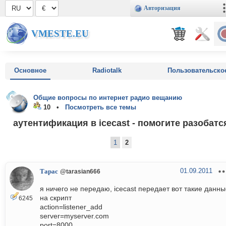
Авторизация
VMESTE.EU
Основное
Radiotalk
Пользовательско
Общие вопросы по интернет радио вещанию
10 •
Посмотреть все темы
аутентификация в icecast - помогите разобатс
1
2
01.09.2011
Тарас
@tarasian666
я ничего не передаю, icecast передает вот такие данн
на скрипт
6245
action=listener_add
server=myserver.com
port=8000