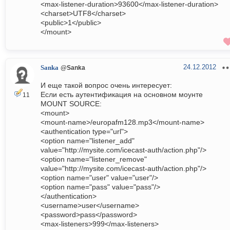
<max-listener-duration>93600</max-listener-duration>
<charset>UTF8</charset>
<public>1</public>
</mount>
24.12.2012
Sanka
@Sanka
И еще такой вопрос очень интересует:
Если есть аутентификация на основном моунте
11
MOUNT SOURCE:
<mount>
<mount-name>/europafm128.mp3</mount-name>
<authentication type="url">
<option name="listener_add"
value="http://mysite.com/icecast-auth/action.php"/>
<option name="listener_remove"
value="http://mysite.com/icecast-auth/action.php"/>
<option name="user" value="user"/>
<option name="pass" value="pass"/>
</authentication>
<username>user</username>
<password>pass</password>
<max-listeners>999</max-listeners>