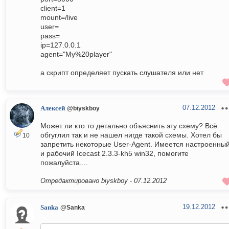
client=1
mount=/live
user=
pass=
ip=127.0.0.1
agent="My%20player"
а скрипт определяет пускать слушателя или нет
07.12.2012
Алексей
@biyskboy
Может ли кто то детально объяснить эту схему? Всё
обгуглил так и не нашел нигде такой схемы. Хотел бы
10
запретить некоторые User-Agent. Имеется настроенны
и рабочий Icecast 2.3.3-kh5 win32, помогите
пожалуйста....
Отредактировано biyskboy -
07.12.2012
19.12.2012
Sanka
@Sanka