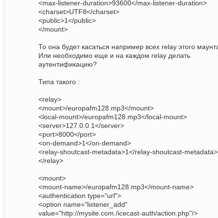
<max-listener-duration>93600</max-listener-duration>
<charset>UTF8</charset>
<public>1</public>
</mount>
То она будет касаться например всех relay этого маунт
Или необходимо еще и на каждом relay делать
аутентификацию?
Типа такого :
<relay>
<mount>/europafm128.mp3</mount>
<local-mount>/europafm128.mp3</local-mount>
<server>127.0.0.1</server>
<port>8000</port>
<on-demand>1</on-demand>
<relay-shoutcast-metadata>1</relay-shoutcast-metadata>
</relay>
<mount>
<mount-name>/europafm128.mp3</mount-name>
<authentication type="url">
<option name="listener_add"
value="http://mysite.com./icecast-auth/action.php"/>