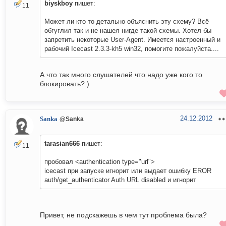
biyskboy
пишет:
11
Может ли кто то детально объяснить эту схему? Всё
обгуглил так и не нашел нигде такой схемы. Хотел бы
запретить некоторые User-Agent. Имеется настроенный и
рабочий Icecast 2.3.3-kh5 win32, помогите пожалуйста....
А что так много слушателей что надо уже кого то
блокировать?:)
24.12.2012
Sanka
@Sanka
tarasian666
пишет:
11
пробовал <authentication type="url">
icecast при запуске игнорит или выдает ошибку EROR
auth/get_authenticator Auth URL disabled и игнорит
Привет, не подскажешь в чем тут проблема была?