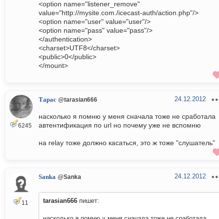
<option name="listener_remove"
value="http://mysite.com./icecast-auth/action.php"/>
<option name="user" value="user"/>
<option name="pass" value="pass"/>
</authentication>
<charset>UTF8</charset>
<public>0</public>
</mount>
24.12.2012
Тарас
@tarasian666
насколько я помню у меня сначала тоже не сработала
автентификация по url но почему уже не вспомню
6245
на relay тоже должно касаться, это ж тоже "слушатель"
24.12.2012
Sanka
@Sanka
tarasian666
пишет:
11
насколько я помню у меня сначала тоже не сработала