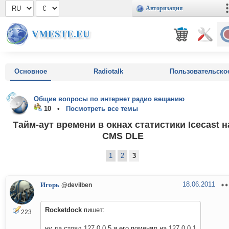
Авторизация
VMESTE.EU
Основное
Radiotalk
Пользовательско
Общие вопросы по интернет радио вещанию
10 •
Посмотреть все темы
Тайм-аут времени в окнах статистики Icecast н
CMS DLE
1
2
3
18.06.2011
Игорь
@devilben
Rocketdock
пишет:
223
ну да стоял 127.0.0.5 я его поменял на 127.0.0.1