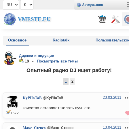
Авторизация
VMESTE.EU
Основное
Radiotalk
Пользовательско
Диджеи и ведущие
18 •
Посмотреть все темы
Опытный радио DJ ищет работу!
1
2
23.03.2011
KyPIIaToB
@KyPIIaToB
качество оставляет желать лучшего.
1572
13.04.2011
Макс_Стерео
@Макс_Стерео