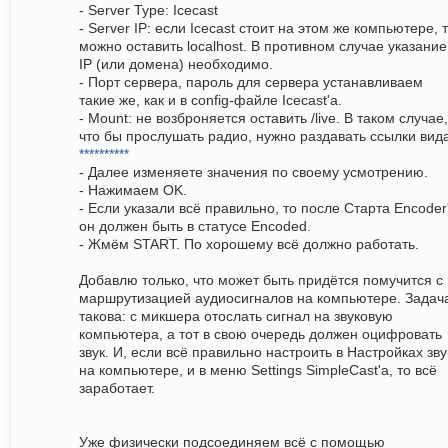
- Server Type: Icecast
- Server IP: если Icecast стоит на этом же компьютере, 
можно оставить localhost. В противном случае указание
IP (или домена) необходимо.
- Порт сервера, пароль для сервера устанавливаем
такие же, как и в config-файле Icecast'а.
- Mount: не возброняется оставить /live. В таком случае,
что бы прослушать радио, нужно раздавать ссылки вида
**********
- Далее изменяете значения по своему усмотрению.
- Нажимаем OK.
- Если указали всё правильно, то после Старта Encoder
он должен быть в статусе Encoded.
- Жмём START. По хорошему всё должно работать.
Добавлю только, что может быть придётся помучится с
маршрутизацией аудиосигналов на компьютере. Задач
такова: с микшера отослать сигнал на звуковую
компьютера, а тот в свою очередь должен оцифровать
звук. И, если всё правильно настроить в Настройках зву
на компьютере, и в меню Settings SimpleCast'а, то всё
заработает.
Уже физически подсоединяем всё с помощью