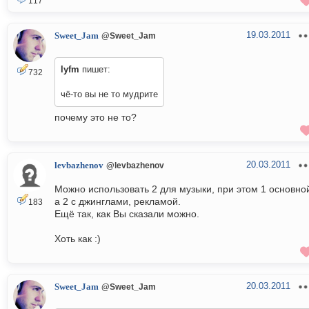
117
19.03.2011
Sweet_Jam
@Sweet_Jam
lyfm
пишет:
732
чё-то вы не то мудрите
почему это не то?
20.03.2011
levbazhenov
@levbazhenov
Можно использовать 2 для музыки, при этом 1 основно
а 2 с джинглами, рекламой.
183
Ещё так, как Вы сказали можно.
Хоть как :)
20.03.2011
Sweet_Jam
@Sweet_Jam