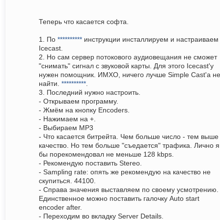
Теперь что касается софта.
1. По
**********
инструкции инсталлируем и настраиваем
Icecast.
2. Но сам сервер потокового аудиовещания не сможет
"снимать" сигнал с звуковой карты. Для этого Icecast'у
нужен помощник. ИМХО, ничего лучше Simple Cast'а н
найти.
**********
.
3. Последний нужно настроить.
- Открываем программу.
- Жмём на кнопку Encoders.
- Нажимаем на +.
- Выбираем MP3
- Что касается битрейта. Чем больше число - тем выше
качество. Но тем больше "съедается" трафика. Лично я
бы порекомендовал не меньше 128 kbps.
- Рекомендую поставить Stereo.
- Sampling rate: опять же рекомендую на качество не
скупиться. 44100.
- Справа значения выставляем по своему усмотрению.
Единственное можно поставить галочку Auto start
encoder after.
- Переходим во вкладку Server Details.