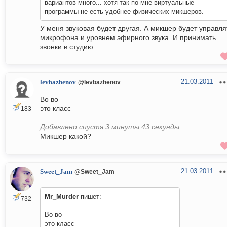
вариантов много... хотя так по мне виртуальные
программы не есть удобнее физических микшеров.
У меня звуковая будет другая. А микшер будет управля
микрофона и уровнем эфирного звука. И принимать
звонки в студию.
21.03.2011
levbazhenov
@levbazhenov
Во во
это класс
183
Добавлено спустя 3 минуты 43 секунды:
Микшер какой?
21.03.2011
Sweet_Jam
@Sweet_Jam
Mr_Murder
пишет:
732
Во во
это класс