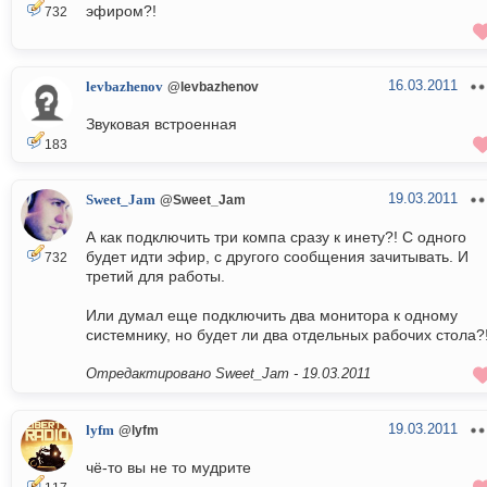
эфиром?!
732
16.03.2011
levbazhenov
@levbazhenov
Звуковая встроенная
183
19.03.2011
Sweet_Jam
@Sweet_Jam
А как подключить три компа сразу к инету?! С одного
будет идти эфир, с другого сообщения зачитывать. И
732
третий для работы.
Или думал еще подключить два монитора к одному
системнику, но будет ли два отдельных рабочих стола?
Отредактировано Sweet_Jam -
19.03.2011
19.03.2011
lyfm
@lyfm
чё-то вы не то мудрите