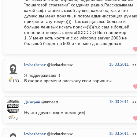
"пошаговой стратегии" создания радио.Рассказываем
какой софт ставить какой лучше, какое ос, как и что
думаю вы меня поняли, и потом администрация дума
прикрепит эту тему=)))). Так как щас все больше и
больше ленивых искать поиск=))))(п.с сам в болшей
степени отношусь к ним xDDDDDD) Вон например:
1. У меня есть хостинг с ос windows server 2003 не
большой бюджет в 50$ и что мне дальше делать
15.03.2011
levbazhenov
@levbazhenov
Я поддерживаю :)
В скором времени расскажу свои варианты...
183
15.03.2011
Дмитрий
@unhead
Ну что друзья ждем помощи=)
48
15.03.2011
levbazhenov
@levbazhenov