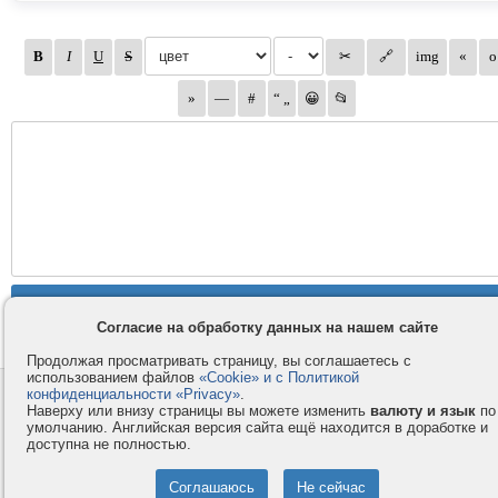
Согласие на обработку данных на нашем сайте
Продолжая просматривать страницу, вы соглашаетесь с
использованием файлов
«Cookie» и с Политикой
конфиденциальности «Privacy»
.
Контакты
Privacy и Cookie
Наверху или внизу страницы вы можете изменить
валюту и язык
по
Компания
Правила и условия
умолчанию. Английская версия сайта ещё находится в доработке и
доступна не полностью.
Услуги
Помощь
Как оплатить
Форумы