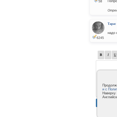
Попро
58
Отред
Тарас
надо 
6245
Продолжа
и с Поли
Наверху 
Английск