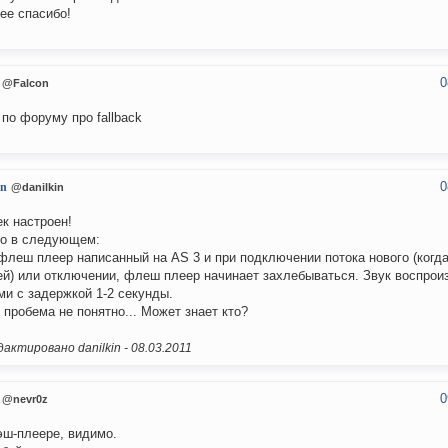
ее спасибо!
0
@Falcon
 по форуму про fallback
0
in
@danilkin
к настроен!
о в следующем:
флеш плеер написанный на AS 3 и при подключении потока нового (когд
й) или отключении, флеш плеер начинает захлебываться. Звук воспрои
ми с задержкой 1-2 секунды.
 пробема не понятно... Может знает кто?
актировано danilkin -
08.03.2011
0
@nevr0z
ш-плеере, видимо.