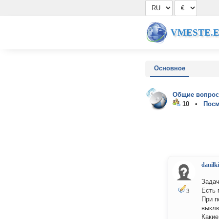
VMESTE.
Основное
Общие вопрос
10 •
Посм
danilk
Зада
Есть 
3
При п
выклю
Какие