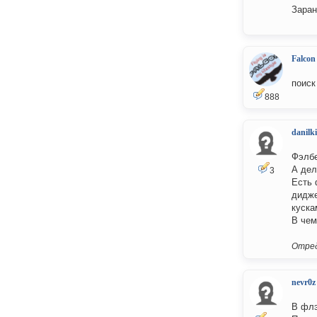
Заран
Falcon
поиск
888
danilk
Фэлбе
А дел
3
Есть 
дидже
куска
В чем
Отред
nevr0z
В флэ