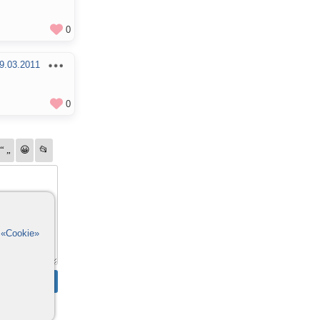
0
9.03.2011
0
в
«Cookie»