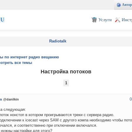
Автор
EU
Услуги
Инст
Radiotalk
ы по интернет радио вещанию
отреть все темы
Настройка потоков
1
0
in
@danilkin
ча следующая:
поток нонстоп в котором проигрываются треки с сервера радио.
одключении к icecast через SAM с другого компа необходимо чтобы пото
чался, и соответственно при отключении включался.
 нужны настройки для этого?