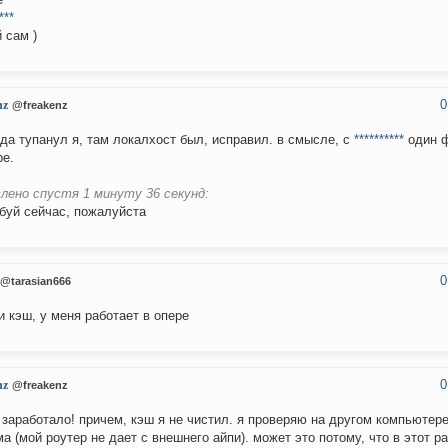
***
 сам )
0
nz
@freakenz
 да тупанул я, там локалхост был, исправил. в смысле, с
**********
один ф
ре.
лено спустя 1 минуту 36 секунд:
буй сейчас, пожалуйста
0
@tarasian666
и кэш, у меня работает в опере
0
nz
@freakenz
! заработало! причем, кэш я не чистил. я проверяю на другом компьютер
а (мой роутер не дает с внешнего айпи). может это потому, что в этот ра