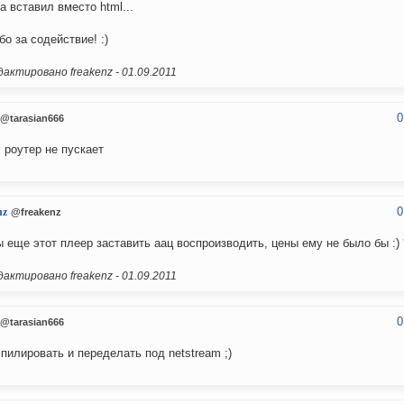
а вставил вместо html...
бо за содействие! :)
актировано freakenz -
01.09.2011
0
@tarasian666
, роутер не пускает
0
nz
@freakenz
ы еще этот плеер заставить аац воспроизводить, цены ему не было бы :)
актировано freakenz -
01.09.2011
0
@tarasian666
пилировать и переделать под netstream ;)