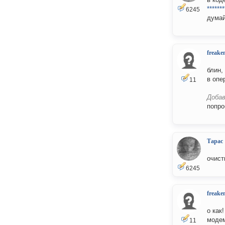
*******
6245
думай
freake
блин,
в опе
11
Добав
попро
Тарас
очист
6245
freake
о как
модем
11