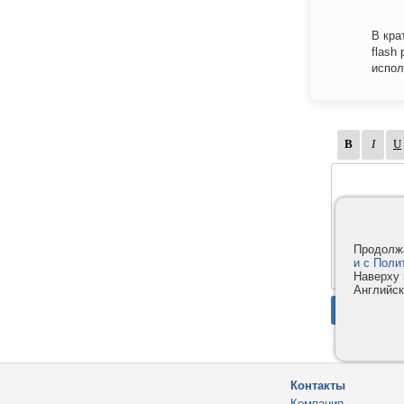
В кра
flash 
испол
Продолжа
и с Поли
Наверху 
Английск
Контакты
Компания