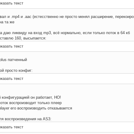
казать текст
вал и .mp4 и .aac (естесственно не просто менял расширение, перекоиро
на та же
да даю ликвиду на вход mp3, всё нормально, если только поток в 64 кб
 ставлю 160, высыпается:
казать текст
cplus патченный
ой просто конфиг:
казать текст
й конфигурацией он работает, НО!
поток воспроизводит только плеер
 player его воспроизводить отказывается
ля воспроизведения на AS3:
казать текст