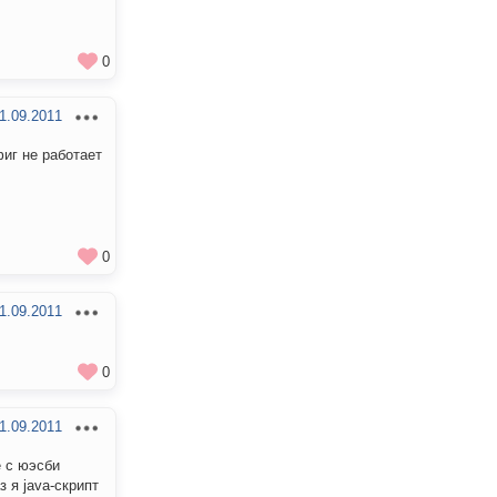
0
1.09.2011
иг не работает
0
1.09.2011
0
1.09.2011
е с юэсби
з я java-скрипт