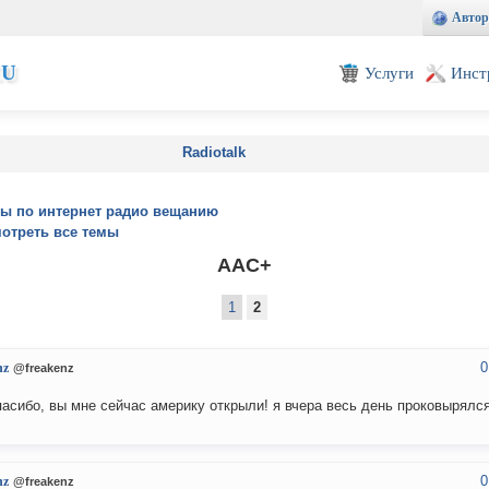
Автор
EU
Услуги
Инст
Radiotalk
ы по интернет радио вещанию
отреть все темы
AAC+
1
2
0
nz
@freakenz
пасибо, вы мне сейчас америку открыли! я вчера весь день проковырялся
0
nz
@freakenz