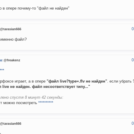
о в опере почему-то "файл не найден"
0
@tarasian666
 именно файл?
0
nz
@freakenz
***
рфоксе играет, а в опере
"файл live?type=.flv не найден"
. если убрать
 live не найден. файл несоответствует типу..."
лено спустя 8 минут 42 секунды:
ут можно посмотреть
**********
0
@tarasian666
е