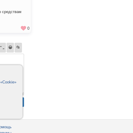
по средствам
0
в
«Cookie»
омощь
орумы