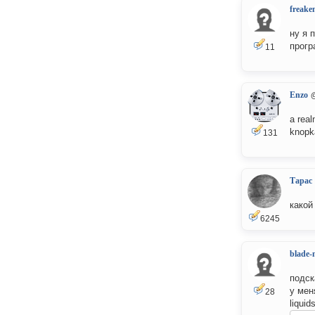
freake
ну я 
прогр
11
Enzo
a real
knopka
131
Тарас
какой
6245
blade-
подск
у мен
28
liquid