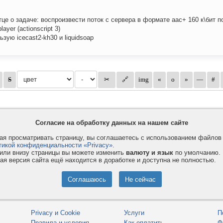
тце о задаче: воспроизвести поток с сервера в формате aac+ 160 к\бит 
player (actionscript 3)
ьзую icecast2-kh30 и liquidsoap
Согласие на обработку данных на нашем сайте
я просматривать страницу, вы соглашаетесь с использованием файло
тикой конфиденциальности «Privacy»
.
или внизу страницы вы можете изменить
валюту и язык
по умолчанию.
ая версия сайта ещё находится в доработке и доступна не полностью.
Privacy и Cookie
Услуги
П
Правила и условия
Как оплатить
Ф