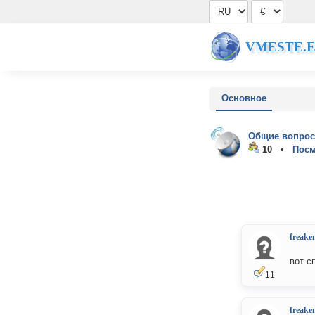
VMESTE.
Основное
Общие вопрос
10 •
Посм
freake
вот с
11
freake