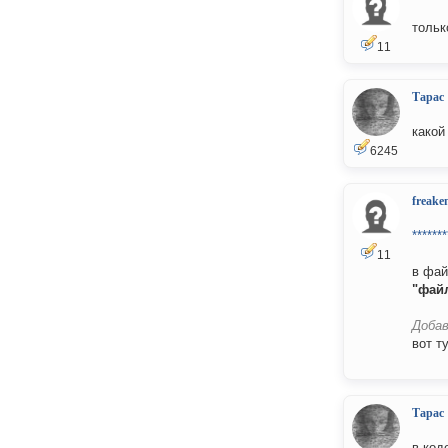
тольк
11
Тарас
какой
6245
freake
*******
11
в фай
"файл
Добав
вот т
Тарас
в код