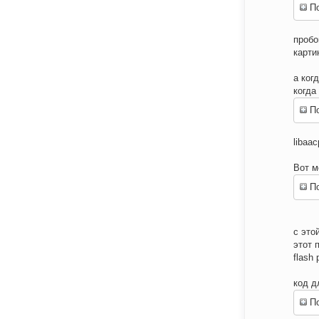
По
пробо
карти
а ког
когда
По
libaa
Вот м
По
с это
этот 
flash
код д
По