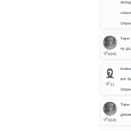
аппод
спаси
Отред
Тарас
ну да
6245
freake
вот б
11
Отред
Тарас
деком
6245