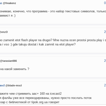
0
nz
@freakenz
понимаю, конечно, что программа - это набор текстовых символов, только
аммист я :)
2
@enzO
no zamenit etot flash player na drugoi? Mne nuzna ocen prostoi prosta play i s
 i vso :) gde takuju dostat i kak zamnit na etot player?
2
@tarasian666
 на какой заменить ?
2
mscl
@blade-mscl
ажите чем стриммить aac+ 160 на icecast2
я фалйы уже все перекодированы, нужно просто послать поток
soap с библиотекой от tipok.org.ua говорит