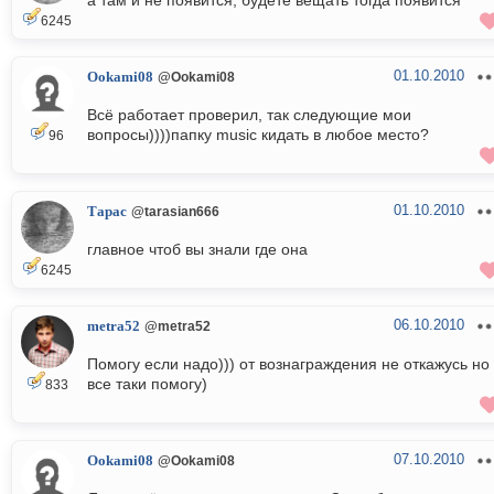
а там и не появится, будете вещать тогда появится
6245
01.10.2010
Ookami08
@Ookami08
Всё работает проверил, так следующие мои
вопросы))))папку music кидать в любое место?
96
01.10.2010
Тарас
@tarasian666
главное чтоб вы знали где она
6245
06.10.2010
metra52
@metra52
Помогу если надо))) от вознаграждения не откажусь но
все таки помогу)
833
07.10.2010
Ookami08
@Ookami08