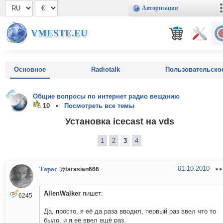
Авторизация
VMESTE.EU
Основное
Radiotalk
Пользовательско
Общие вопросы по интернет радио вещанию
10 •
Посмотреть все темы
Установка icecast на vds
1
2
3
4
01.10.2010
Тарас
@tarasian666
AllenWalker
пишет:
6245
Да, просто, я её да раза вводил, первый раз ввел что то
было, и я её ввел ещё раз.