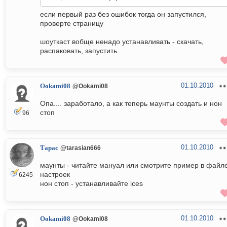
если первый раз без ошибок тогда он запустился,
проверте страницу
шоуткаст вобще ненадо устанавливать - скачать,
распаковать, запустить
01.10.2010
Ookami08
@Ookami08
Опа.... заработало, а как теперь маунты создать и нон
стоп
96
01.10.2010
Тарас
@tarasian666
маунты - читайте мануал или смотрите пример в файл
настроек
6245
нон стоп - устанавливайте ices
01.10.2010
Ookami08
@Ookami08