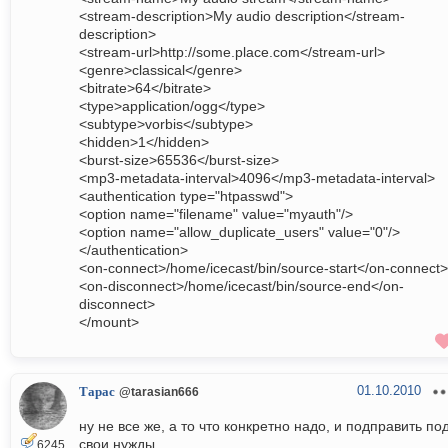
<stream-description>My audio description</stream-
description>
<stream-url>http://some.place.com</stream-url>
<genre>classical</genre>
<bitrate>64</bitrate>
<type>application/ogg</type>
<subtype>vorbis</subtype>
<hidden>1</hidden>
<burst-size>65536</burst-size>
<mp3-metadata-interval>4096</mp3-metadata-interval>
<authentication type="htpasswd">
<option name="filename" value="myauth"/>
<option name="allow_duplicate_users" value="0"/>
</authentication>
<on-connect>/home/icecast/bin/source-start</on-connect>
<on-disconnect>/home/icecast/bin/source-end</on-
disconnect>
</mount>
01.10.2010
Тарас
@tarasian666
ну не все же, а то что конкретно надо, и подправить по
свои нужды
6245