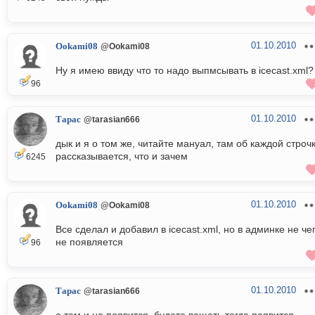
01.10.2010
Ookami08
@Ookami08
Ну я имею ввиду что то надо выпмсывать в icecast.xml?
96
01.10.2010
Тарас
@tarasian666
дык и я о том же, читайте мануал, там об каждой строч
рассказывается, что и зачем
6245
01.10.2010
Ookami08
@Ookami08
Все сделал и добавил в icecast.xml, но в админке не че
не появляется
96
01.10.2010
Тарас
@tarasian666