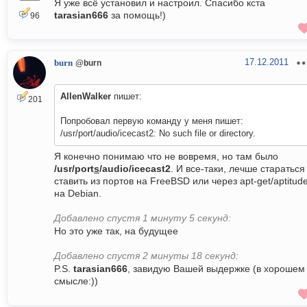
Я уже всё установил и настроил. Спасибо кста
tarasian666
за помощь!)
96
17.12.2011
burn
@burn
AllenWalker
пишет:
201
Попробовал первую команду у меня пишет:
/usr/port/audio/icecast2: No such file or directory.
Я конечно понимаю что не вовремя, но там было
/usr/port
s
/audio/icecast2
. И все-таки, лечше стараться
ставить из портов на FreeBSD или через apt-get/aptitud
на Debian.
Добавлено спустя 1 минуту 5 секунд:
Но это уже так, на будущее
Добавлено спустя 2 минуты 18 секунд:
P.S.
tarasian666
, завидую Вашей выдержке (в хорошем
смысле:))