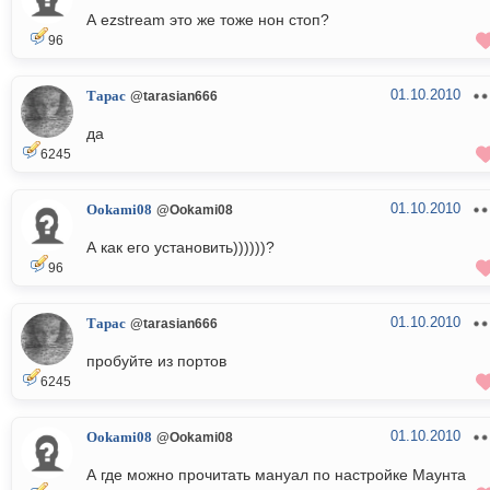
А ezstream это же тоже нон стоп?
96
01.10.2010
Тарас
@tarasian666
да
6245
01.10.2010
Ookami08
@Ookami08
А как его установить))))))?
96
01.10.2010
Тарас
@tarasian666
пробуйте из портов
6245
01.10.2010
Ookami08
@Ookami08
А где можно прочитать мануал по настройке Маунта