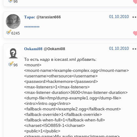
96
01.10.2010
Тарас
@tarasian666
**********
6245
01.10.2010
Ookami08
@Ookami08
То есть надо в icecast.xml добавить:
<mount>
96
<mount-name>/example-complex.ogg</mount-name>
<username>othersource</username>
<password>hackmemore</password>
<max-listeners>1</max-listeners>
<max-listener-duration>3600</max-listener-duration>
<dump-file>/tmp/dump-example1.ogg</dump-file>
<intro>/intro.ogg</intro>
<fallback-mount>/example2.ogg</fallback-mount>
<fallback-override>1</fallback-override>
<fallback-when-full>1</fallback-when-full>
<charset>ISO8859-1</charset>
<public>1</public>
<stream-name>My audio stream</stream-name>