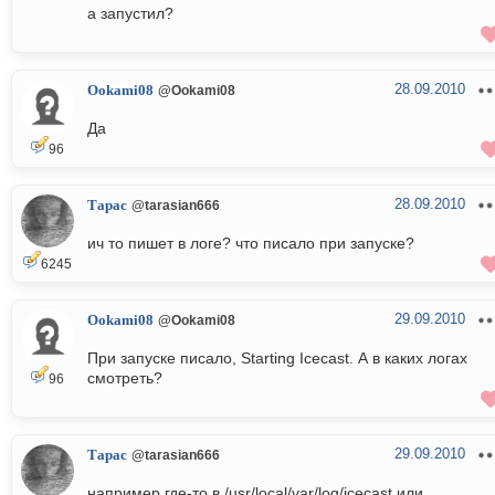
а запустил?
28.09.2010
Ookami08
@Ookami08
Да
96
28.09.2010
Тарас
@tarasian666
ич то пишет в логе? что писало при запуске?
6245
29.09.2010
Ookami08
@Ookami08
При запуске писало, Starting Icecast. А в каких логах
смотреть?
96
29.09.2010
Тарас
@tarasian666
например где-то в /usr/local/var/log/icecast или