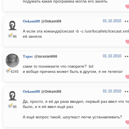
подумать какая программа могла его занять
01.10.2010
Ookami08
@Ookami08
А если эта команда(icecast -b -c /usr/local/etc/icecast.xml
её заняла
96
01.10.2010
Тарас
@tarasian666
сами то понимаете что говорите? :lol:
и вобще причина может быть в другом, я не телепат
6245
01.10.2010
Ookami08
@Ookami08
Да, просто, я её да раза вводил, первый раз ввел что т
было, и я её ввел ещё раз.
96
А ещё вопрос такой, шоуткаст легче устанавливать?