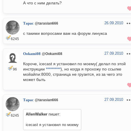
А что с ним делать?
26.09.2010
Тарас
@tarasian666
с такими вопросами вам на форум линукса
6245
27.09.2010
Ookami08
@Ookami08
Короче, icecast я установил по моему( делал по этой
инструкции
**********
), но когда я прохожу по ссылке
96
мойайпи:8000, страница не грузится, из за чего это
может быть
27.09.2010
Тарас
@tarasian666
AllenWalker
пишет:
6245
icecast я установил по моему