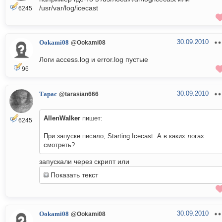
/usr/var/log/icecast
6245
30.09.2010
Ookami08
@Ookami08
Логи access.log и error.log пустые
96
30.09.2010
Тарас
@tarasian666
AllenWalker
пишет:
6245
При запуске писало, Starting Icecast. А в каких логах
смотреть?
запускали через скрипт или
Показать текст
30.09.2010
Ookami08
@Ookami08