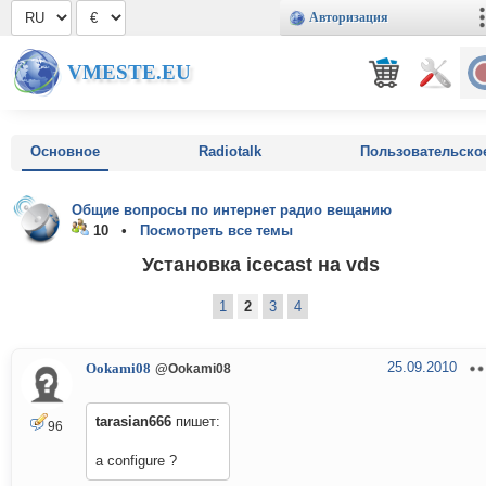
Авторизация
VMESTE.EU
Основное
Radiotalk
Пользовательско
Общие вопросы по интернет радио вещанию
10 •
Посмотреть все темы
Установка icecast на vds
1
2
3
4
25.09.2010
Ookami08
@Ookami08
tarasian666
пишет:
96
а configure ?