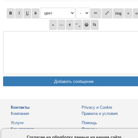
Контакты
Privacy и Cookie
Компания
Правила и условия
Услуги
Помощь
Как оплатить
Форумы
Согласие на обработку данных на нашем сайте
© 2008-2026
VMESTE.EU
- Все права защищены.