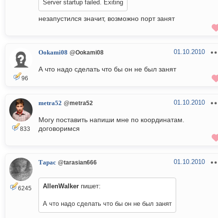
Server startup failed. Exiting
незапустился значит, возможно порт занят
01.10.2010
Ookami08
@Ookami08
А что надо сделать что бы он не был занят
96
01.10.2010
metra52
@metra52
Могу поставить напиши мне по координатам.
договоримся
833
01.10.2010
Тарас
@tarasian666
AllenWalker
пишет:
6245
А что надо сделать что бы он не был занят