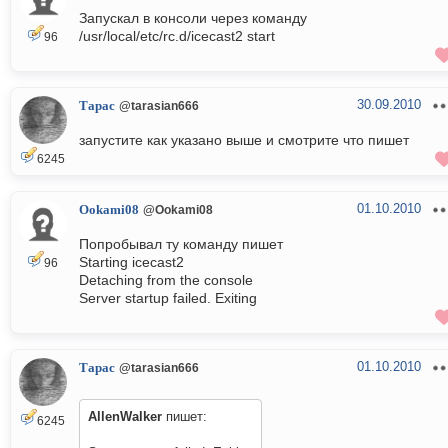
Запускал в консоли через команду
/usr/local/etc/rc.d/icecast2 start
96
30.09.2010
Тарас
@tarasian666
запустите как указано выше и смотрите что пишет
6245
01.10.2010
Ookami08
@Ookami08
Попробывал ту команду пишет
Starting icecast2
96
Detaching from the console
Server startup failed. Exiting
01.10.2010
Тарас
@tarasian666
AllenWalker
пишет:
6245