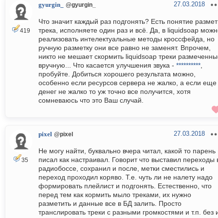
27.03.2018
gyurgin_
@gyurgin_
Что значит каждый раз подгонять? Есть понятие размет
трека, исполняете один раз и всё. Да, в liquidsoap мож
419
реализовать интелектуальные методы кроссфейда, но
ручную разметку они все равно не заменят. Впрочем,
никто не мешает скормить liquidsoap треки размеченны
вручную... Что касается улучшения звука -
**********
,
пробуйте. Добиться хорошего результата можно,
особенно если ресурсов сервера не жалко, а если еще
денег не жалко то уж точно все получится, хотя
сомневаюсь что это Ваш случай.
27.03.2018
pixel
@pixel
Не могу найти, буквально вчера читал, какой то парень
писал как настраивал. Говорит что выставил переходы 
35
радиобоссе, сохранил и после, метки сместились и
переход проходил коряво. Т.е. чуть ли не налету надо
формировать плейлист и подгонять. Естественно, что
перед тем как кормить мыло треками, их нужно
разметить и данные все в БД залить. Просто
транслировать треки с разными громкостями и т.п. без 