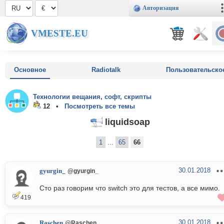
Авторизация
VMESTE.EU
Основное
Radiotalk
Пользовательско
Технологии вещания, софт, скрипты
12 •
Посмотреть все темы
liquidsoap
1
...
65
66
30.01.2018
gyurgin_
@gyurgin_
Сто раз говорим что switch это для тестов, а все мимо.
419
30.01.2018
Raschen
@Raschen