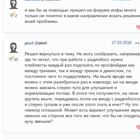
я как бы за помощью пришел на форуме инфы много
только не понятно в каком направлении искать решени
2
моей проблемы
27.03.2018
pixel
@pixel
Решил вернуться в тему. Не могу сообразить, например
где то читал, что при работе с радиобосс нужно
35
плейлисты каждый раз подгонять по кросфейдам как
между треками, так и между треком и джинглом, т.е.
постоянно чего то подкручивать. На мыле вроде как
можно с этим разобраться раз и навсегда, но на винде
можно заюзать стерео тулз для улучшения и
нормализации потока. В итоге что получается, на лине
крутить мыло, передавать поток на винду с радиобосс
и стерео тулзом и уже после этого гнать в инет? Ну это
гиммор сплошной. Может есть вариант улучшения звук
именно на стороне все того же линя, что бы не плодить
кучу звеньев?