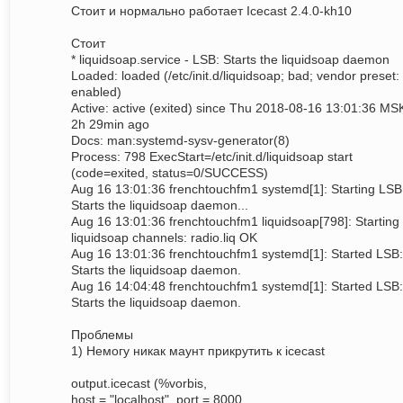
Стоит и нормально работает Icecast 2.4.0-kh10
Стоит
* liquidsoap.service - LSB: Starts the liquidsoap daemon
Loaded: loaded (/etc/init.d/liquidsoap; bad; vendor preset:
enabled)
Active: active (exited) since Thu 2018-08-16 13:01:36 MS
2h 29min ago
Docs: man:systemd-sysv-generator(8)
Process: 798 ExecStart=/etc/init.d/liquidsoap start
(code=exited, status=0/SUCCESS)
Aug 16 13:01:36 frenchtouchfm1 systemd[1]: Starting LSB
Starts the liquidsoap daemon...
Aug 16 13:01:36 frenchtouchfm1 liquidsoap[798]: Starting
liquidsoap channels: radio.liq OK
Aug 16 13:01:36 frenchtouchfm1 systemd[1]: Started LSB:
Starts the liquidsoap daemon.
Aug 16 14:04:48 frenchtouchfm1 systemd[1]: Started LSB:
Starts the liquidsoap daemon.
Проблемы
1) Немогу никак маунт прикрутить к icecast
output.icecast (%vorbis,
host = "localhost", port = 8000,