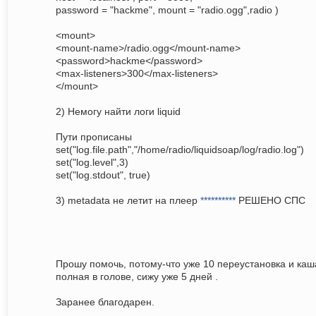
password = "hackme", mount = "radio.ogg",radio )
<mount>
<mount-name>/radio.ogg</mount-name>
<password>hackme</password>
<max-listeners>300</max-listeners>
</mount>
2) Немогу найти логи liquid
Пути прописаны
set("log.file.path","/home/radio/liquidsoap/log/radio.log")
set("log.level",3)
set("log.stdout", true)
3) metadata не летит на плеер
**********
РЕШЕНО СПС
Прошу помочь, потому-что уже 10 переустановка и каш
полная в голове, сижу уже 5 дней .
Заранее благодарен.