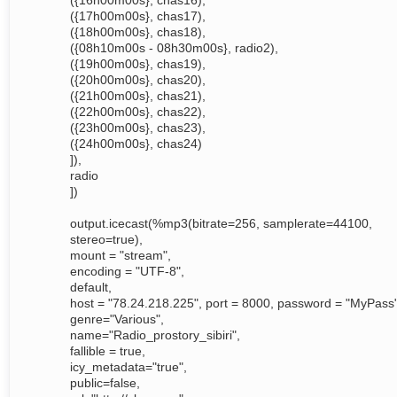
({16h00m00s}, chas16),
({17h00m00s}, chas17),
({18h00m00s}, chas18),
({08h10m00s - 08h30m00s}, radio2),
({19h00m00s}, chas19),
({20h00m00s}, chas20),
({21h00m00s}, chas21),
({22h00m00s}, chas22),
({23h00m00s}, chas23),
({24h00m00s}, chas24)
]),
radio
])
output.icecast(%mp3(bitrate=256, samplerate=44100,
stereo=true),
mount = "stream",
encoding = "UTF-8",
default,
host = "78.24.218.225", port = 8000, password = "MyPass"
genre="Various",
name="Radio_prostory_sibiri",
fallible = true,
icy_metadata="true",
public=false,