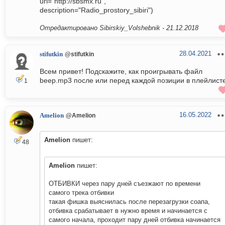
url="http://sbsmx.ru",
description="Radio_prostory_sibiri")
Отредактировано Sibirskiy_Volshebnik -
21.12.2018
28.04.2021
stifutkin
@stifutkin
Всем привет! Подскажите, как проигрывать файл
beep.mp3 после или перед каждой позиции в плейлист
1
16.05.2022
Amelion
@Amelion
Amelion
пишет:
48
Amelion
пишет:
ОТБИВКИ через пару дней съезжают по времени
самого трека отбивки
такая фишка выяснилась после перезагрузки соапа,
отбивка срабатывает в нужно время и начинается с
самого начала, проходит пару дней отбивка начинается