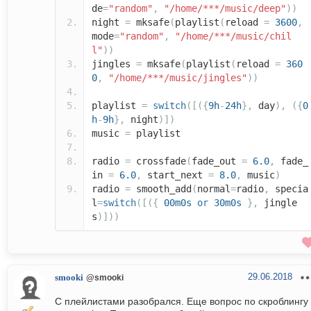
de
=
"random"
,
"/home/***/music/deep"
))
night
=
mksafe
(
playlist
(
reload
=
3600
,
mode
=
"random"
,
"/home/***/music/chil
l"
))
jingles
=
mksafe
(
playlist
(
reload
=
360
0
,
"/home/***/music/jingles"
))
playlist
=
switch
([({
9h
-
24h
},
day
),
({
0
h
-
9h
},
night
)])
music
=
playlist
radio
=
crossfade
(
fade_out
=
6.0
,
fade_
in
=
6.0
,
start_next
=
8.0
,
music
)
radio
=
smooth_add
(
normal
=
radio
,
specia
l
=
switch
([({
00m0s
or
30m0s
},
jingle
s
)]))
29.06.2018
smooki
@smooki
С плейлистами разобрался. Еще вопрос по скроблингу