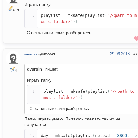
Играть папку
419
playlist
=
mksafe
(
playlist
(
"/<path to m
usic folder>"
))
. С остальным сами разберетесь.
29.06.2018
smooki
@smooki
gyurgin_
пишет:
4
Играть папку
playlist
=
mksafe
(
playlist
(
"/<path to
music folder>"
))
. С остальным сами разберетесь.
Папку играть умею. Пытаюсь сделать так но не
получается.
day
=
mksafe
(
playlist
(
reload
=
3600
,
mo