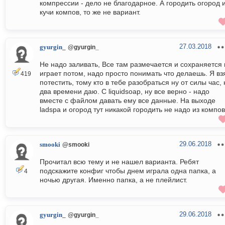
компрессии - дело не благодарное. А городить огород 
кучи компов, то же не вариант.
27.03.2018
gyurgin_
@gyurgin_
Не надо заливать, Все там размечается и сохраняется 
играет потом, надо просто понимать что делаешь. Я вз
419
потестить, тому кто в тебе разобраться ну от силы час, 
два времени даю. С liquidsoap, ну все верно - надо
вместе с файлом давать ему все данные. На выходе
ladspa и огород тут никакой городить не надо из компов.
29.06.2018
smooki
@smooki
Прочитал всю тему и не нашел варианта. Ребят
подскажите конфиг чтобы днем играла одна папка, а
4
ночью другая. Именно папка, а не плейлист.
29.06.2018
gyurgin_
@gyurgin_