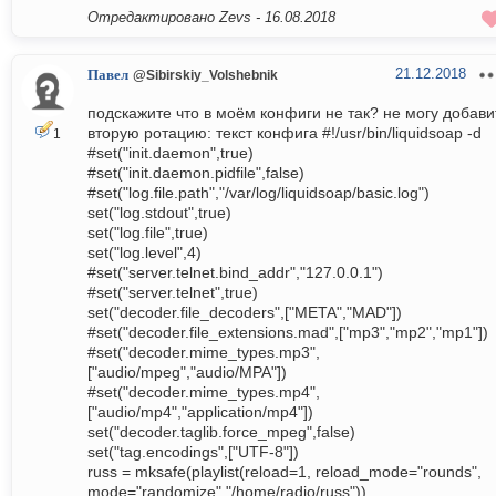
Отредактировано Zevs -
16.08.2018
21.12.2018
Павел
@Sibirskiy_Volshebnik
подскажите что в моём конфиги не так? не могу добави
вторую ротацию: текст конфига #!/usr/bin/liquidsoap -d
1
#set("init.daemon",true)
#set("init.daemon.pidfile",false)
#set("log.file.path","/var/log/liquidsoap/basic.log")
set("log.stdout",true)
set("log.file",true)
set("log.level",4)
#set("server.telnet.bind_addr","127.0.0.1")
#set("server.telnet",true)
set("decoder.file_decoders",["META","MAD"])
#set("decoder.file_extensions.mad",["mp3","mp2","mp1"])
#set("decoder.mime_types.mp3",
["audio/mpeg","audio/MPA"])
#set("decoder.mime_types.mp4",
["audio/mp4","application/mp4"])
set("decoder.taglib.force_mpeg",false)
set("tag.encodings",["UTF-8"])
russ = mksafe(playlist(reload=1, reload_mode="rounds",
mode="randomize","/home/radio/russ"))