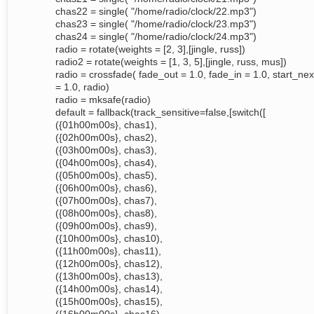
chas22 = single( "/home/radio/clock/22.mp3")
chas23 = single( "/home/radio/clock/23.mp3")
chas24 = single( "/home/radio/clock/24.mp3")
radio = rotate(weights = [2, 3],[jingle, russ])
radio2 = rotate(weights = [1, 3, 5],[jingle, russ, mus])
radio = crossfade( fade_out = 1.0, fade_in = 1.0, start_nex
= 1.0, radio)
radio = mksafe(radio)
default = fallback(track_sensitive=false,[switch([
({01h00m00s}, chas1),
({02h00m00s}, chas2),
({03h00m00s}, chas3),
({04h00m00s}, chas4),
({05h00m00s}, chas5),
({06h00m00s}, chas6),
({07h00m00s}, chas7),
({08h00m00s}, chas8),
({09h00m00s}, chas9),
({10h00m00s}, chas10),
({11h00m00s}, chas11),
({12h00m00s}, chas12),
({13h00m00s}, chas13),
({14h00m00s}, chas14),
({15h00m00s}, chas15),