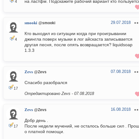
на ластфм. Подскажите рабочий вариант кто пользуетс
4
29.07.2018
smooki
@smooki
Кто выходил из ситуации когда при проигрывании
джингла поверх музыки в лог айскаста записывается
4
другая песня, после опять возвращается? liquidsoap
1.3.3
07.08.2018
Zevs
@Zevs
Спасибо разобрался
17
Отредактировано Zevs -
07.08.2018
16.08.2018
Zevs
@Zevs
Добр день .
После недели мучений, не осталось больше сил . Про
17
о платной помощи.