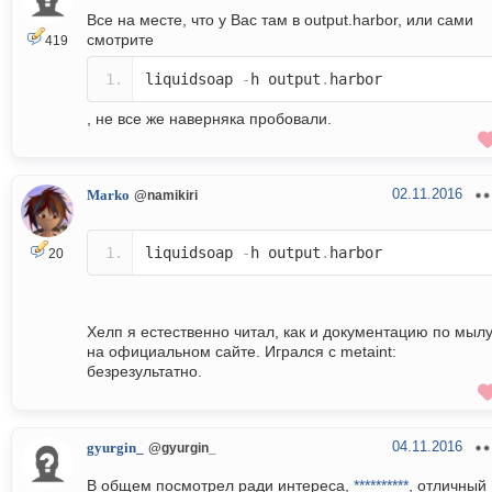
Все на месте, что у Вас там в output.harbor, или сами
смотрите
419
liquidsoap
-
h output
.
harbor
, не все же наверняка пробовали.
02.11.2016
Marko
@namikiri
liquidsoap
-
h output
.
harbor
20
Хелп я естественно читал, как и документацию по мыл
на официальном сайте. Игрался с metaint:
безрезультатно.
04.11.2016
gyurgin_
@gyurgin_
В общем посмотрел ради интереса,
**********
, отличный