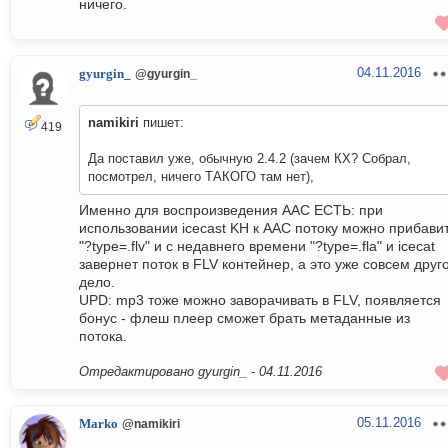
ничего.
04.11.2016
gyurgin_
@gyurgin_
namikiri
пишет:
419
Да поставил уже, обычную 2.4.2 (зачем КХ? Собрал,
посмотрел, ничего ТАКОГО там нет),
Именно для воспроизведения AAC ЕСТЬ: при
использовании icecast KH к AAC потоку можно прибави
"?type=.flv" и с недавнего времени "?type=.fla" и icecat
завернет поток в FLV контейнер, а это уже совсем друг
дело.
UPD: mp3 тоже можно заворачивать в FLV, появляется
бонус - флеш плеер сможет брать метаданные из
потока.
Отредактировано gyurgin_ -
04.11.2016
05.11.2016
Marko
@namikiri