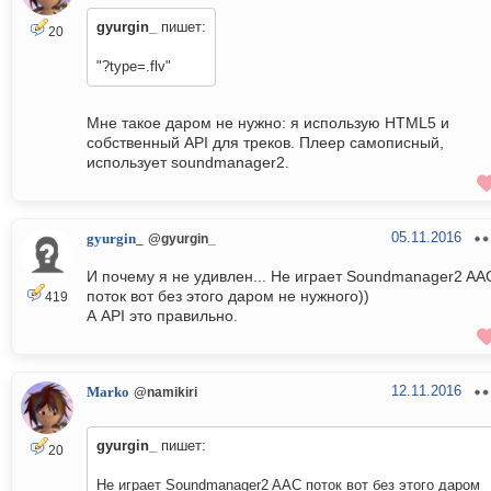
gyurgin_
пишет:
20
"?type=.flv"
Мне такое даром не нужно: я использую HTML5 и
собственный API для треков. Плеер самописный,
использует soundmanager2.
05.11.2016
gyurgin_
@gyurgin_
И почему я не удивлен... Не играет Soundmanager2 AA
поток вот без этого даром не нужного))
419
А API это правильно.
12.11.2016
Marko
@namikiri
gyurgin_
пишет:
20
Не играет Soundmanager2 AAC поток вот без этого даром