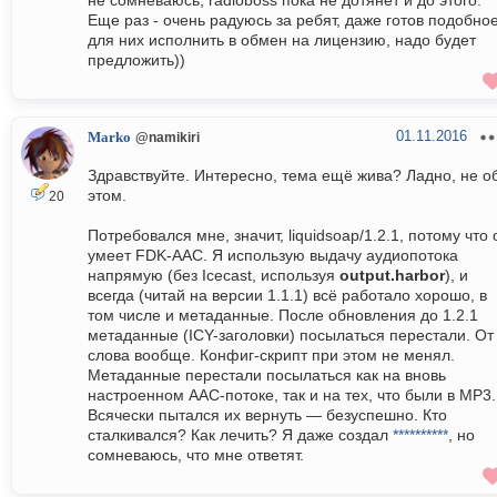
не сомневаюсь, radioboss пока не дотянет и до этого.
Еще раз - очень радуюсь за ребят, даже готов подобно
для них исполнить в обмен на лицензию, надо будет
предложить))
01.11.2016
Marko
@namikiri
Здравствуйте. Интересно, тема ещё жива? Ладно, не о
этом.
20
Потребовался мне, значит, liquidsoap/1.2.1, потому что 
умеет FDK-AAC. Я использую выдачу аудиопотока
напрямую (без Icecast, используя
output.harbor
), и
всегда (читай на версии 1.1.1) всё работало хорошо, в
том числе и метаданные. После обновления до 1.2.1
метаданные (ICY-заголовки) посылаться перестали. От
слова вообще. Конфиг-скрипт при этом не менял.
Метаданные перестали посылаться как на вновь
настроенном AAC-потоке, так и на тех, что были в MP3.
Всячески пытался их вернуть — безуспешно. Кто
сталкивался? Как лечить? Я даже создал
**********
, но
сомневаюсь, что мне ответят.