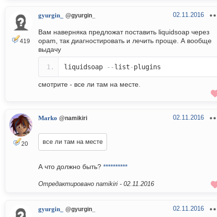
02.11.2016
gyurgin_
@gyurgin_
Вам наверняка предложат поставить liquidsoap через
opam, так диагностировать и лечить проще. А вообще
419
выдачу
liquidsoap
--
list
-
plugins
смотрите - все ли там на месте.
02.11.2016
Marko
@namikiri
все ли там на месте
20
А что должно быть?
**********
Отредактировано namikiri -
02.11.2016
02.11.2016
gyurgin_
@gyurgin_