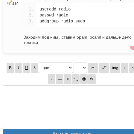
419
useradd radio
passwd radio
addgroup radio sudo
Заходим под ним , ставим opam, ocaml и дальше дело
техгики...