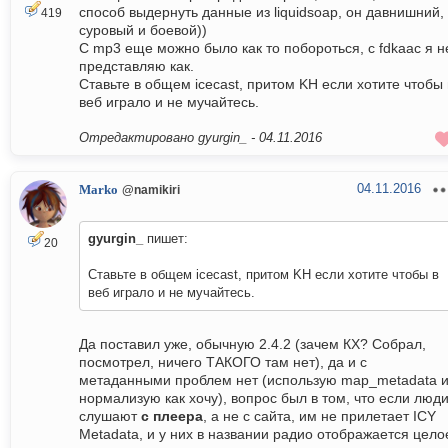
способ выдернуть данные из liquidsoap, он давнишний,
419
суровый и боевой))
С mp3 еще можно было как то побороться, с fdkaac я н
представляю как.
Ставьте в общем icecast, притом KH если хотите чтобы 
веб играло и не мучайтесь.
Отредактировано gyurgin_ -
04.11.2016
04.11.2016
Marko
@namikiri
gyurgin_
пишет:
20
Ставьте в общем icecast, притом KH если хотите чтобы в
веб играло и не мучайтесь.
Да поставил уже, обычную 2.4.2 (зачем КХ? Собрал,
посмотрел, ничего ТАКОГО там нет), да и с
метаданными проблем нет (использую map_metadata 
нормализую как хочу), вопрос был в том, что если люд
слушают
с плеера
, а не с сайта, им не прилетает ICY
Metadata, и у них в названии радио отображается цело