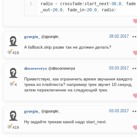
radio
=
crossfade
(
start_next
=
30.0
,
fade
_out
=
20.0
,
fade_in
=
20.0
,
radio
)
28.02.2017
gyurgin_
@gyurgin_
А fallback.skip разве так не должен делать?
419
03.03.2017
discoroveryx
@discoroveryx
Приветствую, как ограничить время звучания каждого
трека из плейлиста? например трек звучит 10 секунд,
4
затем переключение на следующий трек.
03.03.2017
gyurgin_
@gyurgin_
Ну задайте трекам какой надо start_next.
419