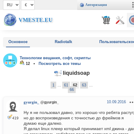
Авторизация
VMESTE.EU
Основное
Radiotalk
Пользовательско
Технологии вещания, софт, скрипты
12 •
Посмотреть все темы
liquidsoap
1
...
61
62
63
...
66
10.09.2016
gyurgin_
@gyurgin_
Ну я не пользовал давно, это хорошо что ребята растут
но до воспроизведения с точностью до фреймов я
419
думаю еще далеко.
Я делал linux плеер который принимает xml джина - да