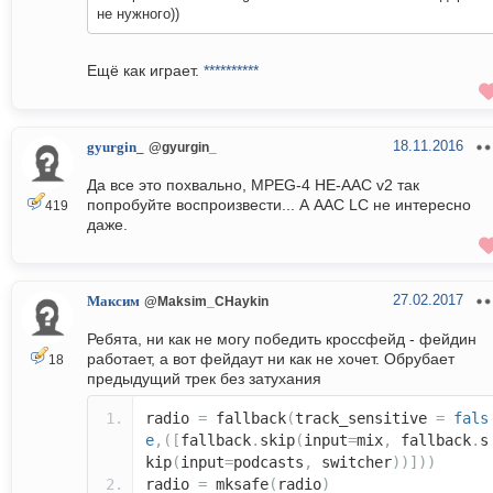
не нужного))
Ещё как играет.
**********
18.11.2016
gyurgin_
@gyurgin_
Да все это похвально, MPEG-4 HE-AAC v2 так
попробуйте воспроизвести... А AAC LC не интересно
419
даже.
27.02.2017
Максим
@Maksim_CHaykin
Ребята, ни как не могу победить кроссфейд - фейдин
работает, а вот фейдаут ни как не хочет. Обрубает
18
предыдущий трек без затухания
radio
=
fallback
(
track_sensitive
=
fals
e
,([
fallback
.
skip
(
input
=
mix
,
fallback
.
s
kip
(
input
=
podcasts
,
switcher
))]))
radio
=
mksafe
(
radio
)