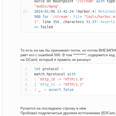
ource on mountpoint
"/stream"
with
type
"audio/mpeg"
.
2014
/
01
/
08
13
:
42
:
24
[
harbor
:
4
]
Returned
500
for
'/stream'
:
File
"tools/harbor.m
l"
,
line
354
,
characters
31
-
37
:
Asserti
on
failed
То есть он как бы принимает поток, но потом ВНЕЗАП
рвёт его с ошибкой 500. В том
**********
, содержится код
на OCaml, который я править не рискнул:
let
protocol
=
match hprotocol
with
|
`Http_10 -> "HTTP/1.0"
| `
Http_11
->
"HTTP/1.1"
|
_
->
assert
false
Ругается на последнюю строчку в нём.
Пробовал подключатсья другими источниками (EDCast,