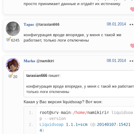
просто принимает данные и отдаёт их источнику.
08.01.2014
Тарас
@tarasian666
конфигурация вроде впорядке, у меня с такой же
работает, только логи отключены
6245
08.01.2014
Marko
@namikiri
tarasian666
пишет:
20
конфигурация вроде впорядке, у меня с такой же работает
только логи отключены
Какая у Вас версия liquidsoap? Вот моя:
root@srv
-
main
:
/home/
namikiri
# liquidsoa
p --version
Liquidsoap
1.1.1+scm
(@:
20140107
:
15421
4
)