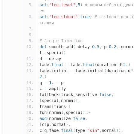
set
(
"log.level"
,
5
)
# пишем всё что дума
ем
set
(
"log.stdout"
,
true
)
# в stdout для о
тладки
# Jingle Injection
def
smooth_add
(~
delay
=
0.5
,~
p
=
0.2
,~
norma
l
,~
special
)
d
=
delay
fade
.
final
=
fade
.
final
(
duration
=
d
*
2.
)
fade
.
initial
=
fade
.
initial
(
duration
=
d
*
2.
)
q
=
1.
-
p
c
=
amplify
fallback
(
track_sensitive
=
false
,
[
special
,
normal
],
transitions
=[
fun
(
normal
,
special
)->
add
(
normalize
=
false
,
[
c
(
p
,
normal
),
c
(
q
,
fade
.
final
(
type
=
"sin"
,
normal
)),