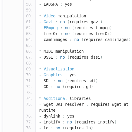
-
LADSPA
:
yes
*
Video
manipulation
-
Gavl
:
no
(
requires gavl
)
-
FFmpeg
:
no
(
requires ffmpeg
)
-
frei0r
:
no
(
requires frei0r
)
-
camlimages
:
no
(
requires camlimages
)
*
MIDI manipulation
-
DSSI
:
no
(
requires dssi
)
*
Visualization
-
Graphics
:
yes
-
SDL
:
no
(
requires sdl
)
-
GD
:
no
(
requires gd
)
*
Additional
libraries
-
wget URI resolver
:
requires wget at
runtime
-
dynlink
:
yes
-
inotify
:
no
(
requires inotify
)
-
lo
:
no
(
requires lo
)