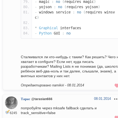
-
magic
:
no
(
requires magic
)
-
yojson
:
no
(
requires yojson
)
-
windows service
:
no
(
requires winsv
c
)
*
Graphical
interfaces
-
Python
GUI
:
no
Сталкивался ли кто-нибудь с таким? Как решить? Чего 
хватает в configure? Если нет, куда писать
разработчикам? Mailing Lists я не понимаю (да, школот
ребёнок веб-два-ноль и так далее, слышали, знаем), а
внятных контактов у них нет.
Отредактировано namikiri -
08.01.2014
08.01.2014
Тарас
@tarasian666
попробуйте через mksafe fallback сделать и
track_sensitive=false
6245