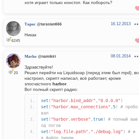
хотя играет только нонстоп. Как побороть?
16.12.2013
Тарас
@tarasian666
Никак
6245
08.01.2014
Marko
@namikiri
Здравствуйте!
Решил перейти на Liquidsoap (перед этим был mpd), вс
20
настроил, скрипт написал, всё работает, кроме
злосчастного
harbor
.
Вот полный скрипт радио:
set
(
"harbor.bind_addr"
,
"0.0.0.0"
)
set
(
"harbor.max_connections"
,
5
)
# пробо
вал
set
(
"harbor.verbose"
,
true
)
# полный выв
од логов
set
(
"log.file.path"
,
"./debug.log"
)
# и
в файло пишем