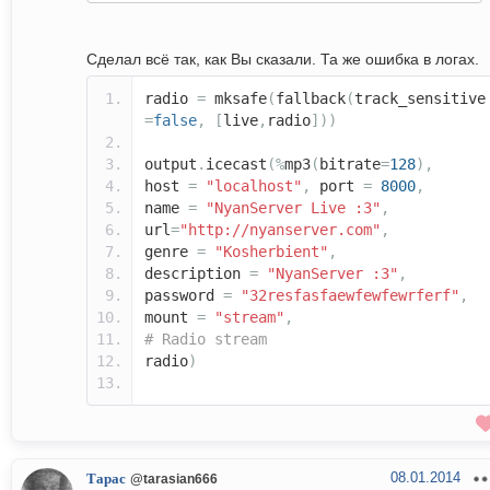
Сделал всё так, как Вы сказали. Та же ошибка в логах.
radio
=
mksafe
(
fallback
(
track_sensitive
=
false
,
[
live
,
radio
]))
output
.
icecast
(%
mp3
(
bitrate
=
128
),
host
=
"localhost"
,
port
=
8000
,
name
=
"NyanServer Live :3"
,
url
=
"http://nyanserver.com"
,
genre
=
"Kosherbient"
,
description
=
"NyanServer :3"
,
password
=
"32resfasfaewfewfewrferf"
,
mount
=
"stream"
,
# Radio stream
radio
)
08.01.2014
Тарас
@tarasian666