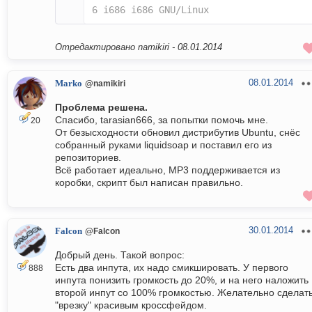
6 i686 i686 GNU/Linux
Отредактировано namikiri -
08.01.2014
08.01.2014
Marko
@namikiri
Проблема решена.
Спасибо, tarasian666, за попытки помочь мне.
20
От безысходности обновил дистрибутив Ubuntu, снёс
собранный руками liquidsoap и поставил его из
репозиториев.
Всё работает идеально, MP3 поддерживается из
коробки, скрипт был написан правильно.
30.01.2014
Falcon
@Falcon
Добрый день. Такой вопрос:
Есть два инпута, их надо смикшировать. У первого
888
инпута понизить громкость до 20%, и на него наложить
второй инпут со 100% громкостью. Желательно сделат
"врезку" красивым кроссфейдом.