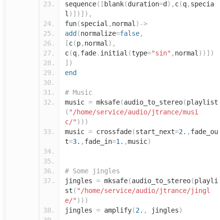
sequence
([
blank
(
duration
=
d
),
c
(
q
,
specia
l
)])]),
fun
(
special
,
normal
)->
add
(
normalize
=
false
,
[
c
(
p
,
normal
),
c
(
q
,
fade
.
initial
(
type
=
"sin"
,
normal
))])
])
end
# Music
music
=
mksafe
(
audio_to_stereo
(
playlist
(
"/home/service/audio/jtrance/musi
c/"
)))
music
=
crossfade
(
start_next
=
2.
,
fade_ou
t
=
3.
,
fade_in
=
1.
,
music
)
# Some jingles
jingles
=
mksafe
(
audio_to_stereo
(
playli
st
(
"/home/service/audio/jtrance/jingl
e/"
)))
jingles
=
amplify
(
2.
,
jingles
)