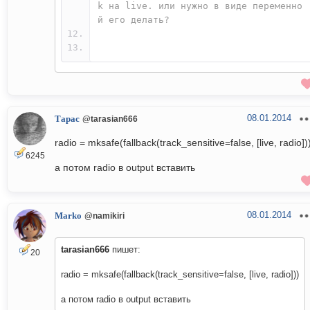
k на live. или нужно в виде переменно
й его делать?
08.01.2014
Тарас
@tarasian666
radio = mksafe(fallback(track_sensitive=false, [live, radio])
6245
а потом radio в output вставить
08.01.2014
Marko
@namikiri
tarasian666
пишет:
20
radio = mksafe(fallback(track_sensitive=false, [live, radio]))
а потом radio в output вставить