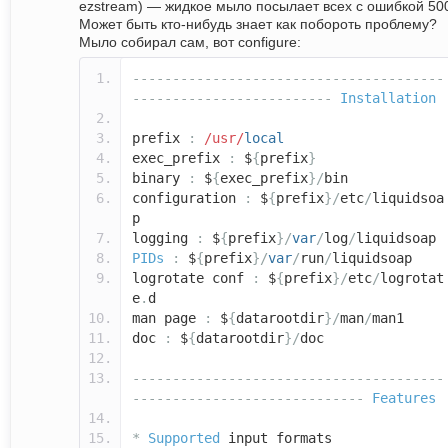
ezstream) — жидкое мыло посылает всех с ошибкой 50
Может быть кто-нибудь знает как побороть проблему?
Мыло собирал сам, вот configure:
---------------------------------------
-------------------------
Installation
prefix
:
/usr/
local
exec_prefix
:
$
{
prefix
}
binary
:
$
{
exec_prefix
}/
bin
configuration
:
$
{
prefix
}/
etc
/
liquidsoa
p
logging
:
$
{
prefix
}/
var
/
log
/
liquidsoap
PIDs
:
$
{
prefix
}/
var
/
run
/
liquidsoap
logrotate conf
:
$
{
prefix
}/
etc
/
logrotat
e
.
d
man page
:
$
{
datarootdir
}/
man
/
man1
doc
:
$
{
datarootdir
}/
doc
---------------------------------------
-----------------------------
Features
*
Supported
input formats