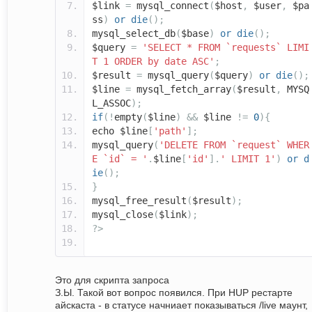
$link
=
mysql_connect
(
$host
,
$user
,
$pa
ss
)
or
die
();
mysql_select_db
(
$base
)
or
die
();
$query
=
'SELECT * FROM `requests` LIMI
T 1 ORDER by date ASC'
;
$result
=
mysql_query
(
$query
)
or
die
();
$line
=
mysql_fetch_array
(
$result
,
MYSQ
L_ASSOC
);
if
(!
empty
(
$line
)
&&
$line
!=
0
){
echo $line
[
'path'
];
mysql_query
(
'DELETE FROM `request` WHER
E `id` = '
.
$line
[
'id'
].
' LIMIT 1'
)
or
d
ie
();
}
mysql_free_result
(
$result
);
mysql_close
(
$link
);
?>
Это для скрипта запроса
З.Ы. Такой вот вопрос появился. При HUP рестарте
айскаста - в статусе начниает показываться /live маунт,