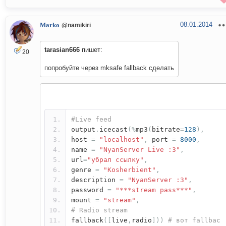
08.01.2014
Marko
@namikiri
tarasian666
пишет:
20
попробуйте через mksafe fallback сделать
#Live feed
output
.
icecast
(%
mp3
(
bitrate
=
128
),
host
=
"localhost"
,
port
=
8000
,
name
=
"NyanServer Live :3"
,
url
=
"убрал ссылку"
,
genre
=
"Kosherbient"
,
description
=
"NyanServer :3"
,
password
=
"***stream pass***"
,
mount
=
"stream"
,
# Radio stream
fallback
([
live
,
radio
]))
# вот fallbac