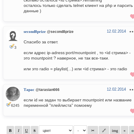
сколько осталось <id стрима>.remaining
осталось только сделать telnet клиент на php и парсить
данные )
12.02.2014
second8prize
@second8prize
Спасибо за ответ.
3
если адрес ip-adress:port/mountpoint , то <id стрима> -
это mountpoint ? наверное, не так все-таки.
или это radio = playlist(...) или <id стрима> - это radio
12.02.2014
Тарас
@tarasian666
если id не задан то выбирает mountpoint или название
переменной "плейлиста" помоему
6245