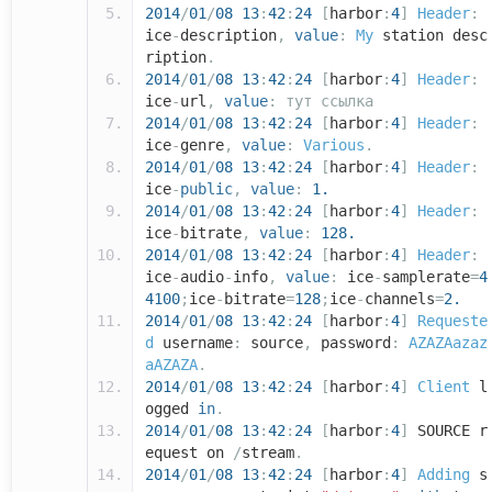
2014
/
01
/
08
13
:
42
:
24
[
harbor
:
4
]
Header
:
ice
-
description
,
value
:
My
station desc
ription
.
2014
/
01
/
08
13
:
42
:
24
[
harbor
:
4
]
Header
:
ice
-
url
,
value
:
тут
ссылка
2014
/
01
/
08
13
:
42
:
24
[
harbor
:
4
]
Header
:
ice
-
genre
,
value
:
Various
.
2014
/
01
/
08
13
:
42
:
24
[
harbor
:
4
]
Header
:
ice
-
public
,
value
:
1.
2014
/
01
/
08
13
:
42
:
24
[
harbor
:
4
]
Header
:
ice
-
bitrate
,
value
:
128.
2014
/
01
/
08
13
:
42
:
24
[
harbor
:
4
]
Header
:
ice
-
audio
-
info
,
value
:
ice
-
samplerate
=
4
4100
;
ice
-
bitrate
=
128
;
ice
-
channels
=
2.
2014
/
01
/
08
13
:
42
:
24
[
harbor
:
4
]
Requeste
d
username
:
source
,
password
:
AZAZAazaz
aAZAZA
.
2014
/
01
/
08
13
:
42
:
24
[
harbor
:
4
]
Client
l
ogged
in
.
2014
/
01
/
08
13
:
42
:
24
[
harbor
:
4
]
SOURCE r
equest on
/
stream
.
2014
/
01
/
08
13
:
42
:
24
[
harbor
:
4
]
Adding
s