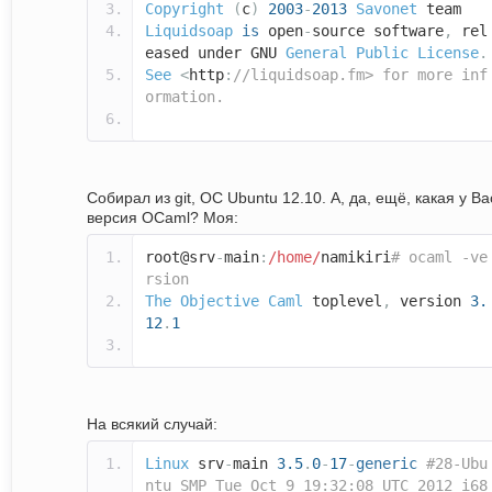
Copyright
(
c
)
2003
-
2013
Savonet
team
Liquidsoap
is
open
-
source software
,
rel
eased under GNU
General
Public
License
.
See
<
http
:
//liquidsoap.fm> for more inf
ormation.
Собирал из git, ОС Ubuntu 12.10. А, да, ещё, какая у Ва
версия OCaml? Моя:
root@srv
-
main
:
/home/
namikiri
# ocaml -ve
rsion
The
Objective
Caml
toplevel
,
version
3.
12
.
1
На всякий случай:
Linux
srv
-
main
3.5
.
0
-
17
-
generic
#28-Ubu
ntu SMP Tue Oct 9 19:32:08 UTC 2012 i68