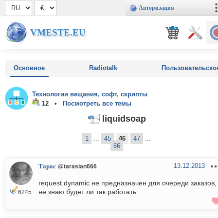
Авторизация
VMESTE.EU
Основное
Radiotalk
Пользовательско
Технологии вещания, софт, скрипты
12 •
Посмотреть все темы
liquidsoap
1
...
45
46
47
...
66
13.12.2013
Тарас
@tarasian666
request.dynamic не предназначен для очереди заказов,
не знаю будет ли так работать
6245