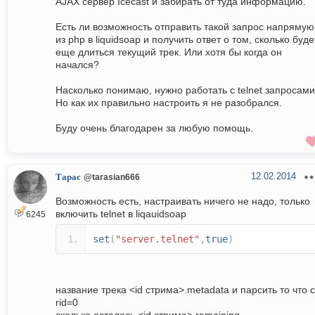
AJAX сервер Icecast и забирать от туда информацию.
Есть ли возможность отправить такой запрос напрямую
из php в liquidsoap и получить ответ о том, сколько буде
еще длиться текущий трек. Или хотя бы когда он
начался?
Насколько понимаю, нужно работать с telnet запросами
Но как их правильно настроить я не разобрался.
Буду очень благодарен за любую помощь.
12.02.2014
Тарас
@tarasian666
Возможность есть, настраивать ничего не надо, только
включить telnet в liqauidsoap
6245
set
(
"server.telnet"
,
true
)
название трека <id стрима>.metadata и парсить то что с
rid=0