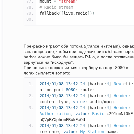
mount
=
"stream"
,
# Radio stream
fallback
([
live
,
radio
]))
Прекрасно играют оба потока (/jtrance и /stream), одна
запланировано, чтобы при подключении к /stream чере
harbor можно было бы вещать RJ-ю, а после отключен
вернуться на "исходную".
При попытке подключиться к харбору на порт 8080 в
логах сыплется вот это:
2014
/
01
/
08
13
:
42
:
24
[
harbor
:
4
]
New
clie
nt on port
8080
:
router
2014
/
01
/
08
13
:
42
:
24
[
harbor
:
4
]
Header
:
content
-
type
,
value
:
audio
/
mpeg
.
2014
/
01
/
08
13
:
42
:
24
[
harbor
:
4
]
Header
:
Authorization
,
value
:
Basic
c291cmNlOkF
aQVpBYXphemFBWkFaQU
==.
2014
/
01
/
08
13
:
42
:
24
[
harbor
:
4
]
Header
:
ice
-
name
,
value
:
My
Station
name
.