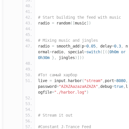
# Start building the feed with music
radio
=
random
([
music
])
# Mixing music and jingles
radio
=
smooth_add
(
p
=
0.05
,
delay
=
0.3
,
n
ormal
=
radio
,
special
=
switch
([({
0h0m
or
0h30m
},
jingles
)]))
#Тот самый харбор
live
=
input
.
harbor
(
"stream"
,
port
=
8080
,
password
=
"AZAZAazazaAZAZA"
,
debug
=
true
,
l
ogfile
=
"./harbor.log"
)
# Stream it out
#Constant J-Trance Feed