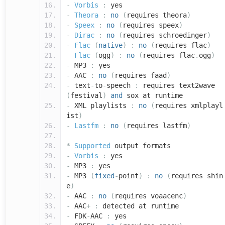
-
Vorbis
:
yes
-
Theora
:
no
(
requires theora
)
-
Speex
:
no
(
requires speex
)
-
Dirac
:
no
(
requires schroedinger
)
-
Flac
(
native
)
:
no
(
requires flac
)
-
Flac
(
ogg
)
:
no
(
requires flac
.
ogg
)
-
MP3
:
yes
-
AAC
:
no
(
requires faad
)
-
text
-
to
-
speech
:
requires text2wave
(
festival
)
and
sox at runtime
-
XML playlists
:
no
(
requires xmlplayl
ist
)
-
Lastfm
:
no
(
requires lastfm
)
*
Supported
output formats
-
Vorbis
:
yes
-
MP3
:
yes
-
MP3
(
fixed
-
point
)
:
no
(
requires shin
e
)
-
AAC
:
no
(
requires voaacenc
)
-
AAC
+
:
detected at runtime
-
FDK
-
AAC
:
yes