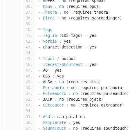
-
SPEEX
:
no
(
requires speex
)
-
Opus
:
no
(
requires opus
)
-
Theora
:
no
(
requires theora
)
-
Dirac
:
no
(
requires schroedinger
)
*
Tags
-
Taglib
(
ID3 tags
)
:
yes
-
Vorbis
:
yes
-
charset detection
:
yes
*
Input
/
output
-
Icecast
/
Shoutcast
:
yes
-
AO
:
yes
-
OSS
:
yes
-
ALSA
:
no
(
requires alsa
)
-
Portaudio
:
no
(
requires portaudio
)
-
Pulseaudio
:
no
(
requires pulseaudio
)
-
JACK
:
no
(
requires bjack
)
-
GStreamer
:
no
(
requires gstreamer
)
*
Audio
manipulation
-
Samplerate
:
yes
-
SoundTouch
:
no
(
requires soundtouch
)