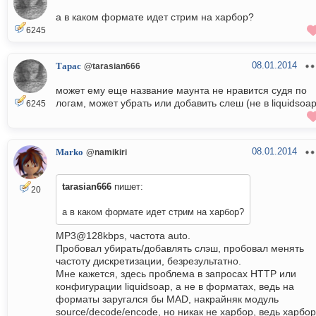
а в каком формате идет стрим на харбор?
6245
08.01.2014
Тарас
@tarasian666
может ему еще название маунта не нравится судя по
логам, может убрать или добавить слеш (не в liquidsoap
6245
08.01.2014
Marko
@namikiri
tarasian666
пишет:
20
а в каком формате идет стрим на харбор?
MP3@128kbps, частота auto.
Пробовал убирать/добавлять слэш, пробовал менять
частоту дискретизации, безрезультатно.
Мне кажется, здесь проблема в запросах HTTP или
конфигурации liquidsoap, а не в форматах, ведь на
форматы заругался бы MAD, накрайняк модуль
source/decode/encode, но никак не харбор, ведь харбор