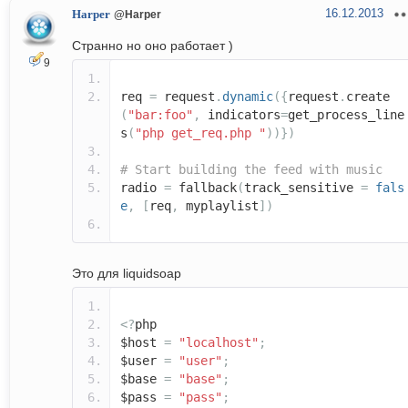
16.12.2013
Harper
@Harper
Странно но оно работает )
9
req
=
request
.
dynamic
({
request
.
create
(
"bar:foo"
,
indicators
=
get_process_line
s
(
"php get_req.php "
))})
# Start building the feed with music
radio
=
fallback
(
track_sensitive
=
fals
e
,
[
req
,
myplaylist
])
Это для liquidsoap
<?
php
$host
=
"localhost"
;
$user
=
"user"
;
$base
=
"base"
;
$pass
=
"pass"
;