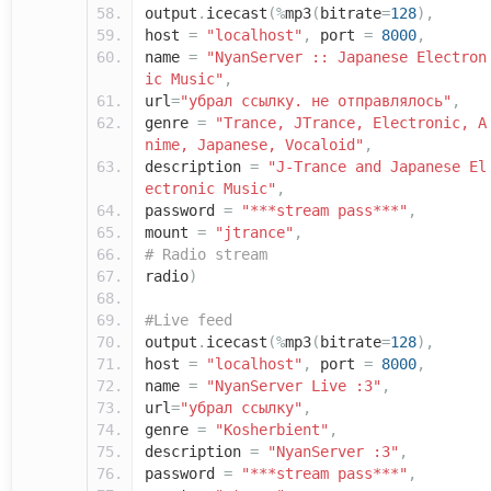
output
.
icecast
(%
mp3
(
bitrate
=
128
),
host
=
"localhost"
,
port
=
8000
,
name
=
"NyanServer :: Japanese Electron
ic Music"
,
url
=
"убрал ссылку. не отправлялось"
,
genre
=
"Trance, JTrance, Electronic, A
nime, Japanese, Vocaloid"
,
description
=
"J-Trance and Japanese El
ectronic Music"
,
password
=
"***stream pass***"
,
mount
=
"jtrance"
,
# Radio stream
radio
)
#Live feed
output
.
icecast
(%
mp3
(
bitrate
=
128
),
host
=
"localhost"
,
port
=
8000
,
name
=
"NyanServer Live :3"
,
url
=
"убрал ссылку"
,
genre
=
"Kosherbient"
,
description
=
"NyanServer :3"
,
password
=
"***stream pass***"
,