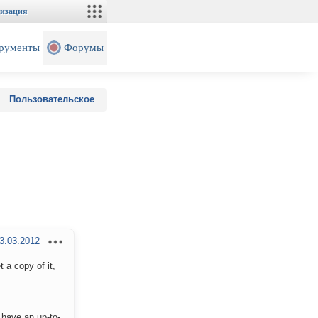
изация
рументы
Форумы
Пользовательское
3.03.2012
 a copy of it,
 have an up-to-