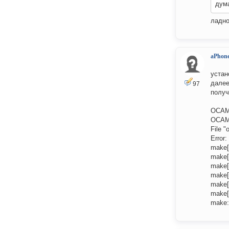
дума
ладно
aPhon
устан
далее
97
получ
OCAML
OCAML
File "
Error
make[
make[3
make[2
make[2
make[1
make[1
make: 