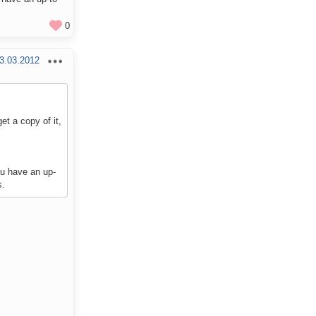
0
3.03.2012
et a copy of it,
ou have an up-
s.