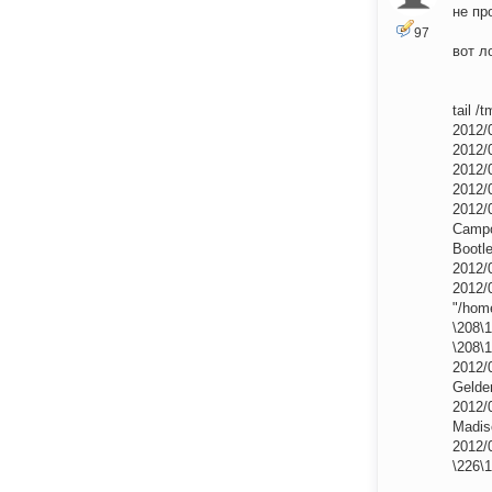
не пр
97
вот л
tail /
2012/0
2012/
2012/0
2012/0
2012/
Campo
Bootl
2012/0
2012/0
"/hom
\208\
\208\
2012/
Gelde
2012/
Madis
2012/
\226\1