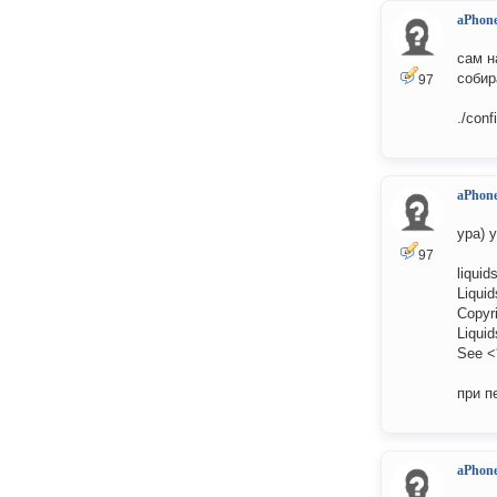
aPhon
сам н
собир
97
./conf
aPhon
ура) 
97
liquid
Liqui
Copyr
Liqui
See <
при п
aPhon