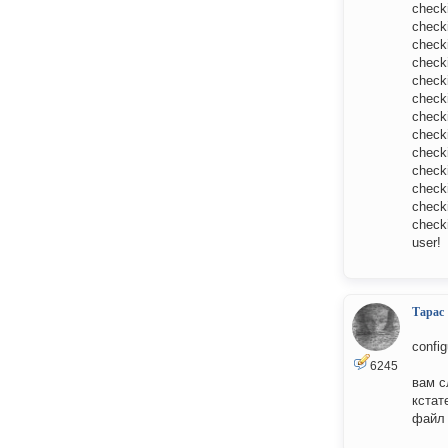
checki
checki
checki
checki
checki
checki
check
checki
check
checki
checki
checki
checki
user!
Тарас
config
6245
вам с
кстат
файл 