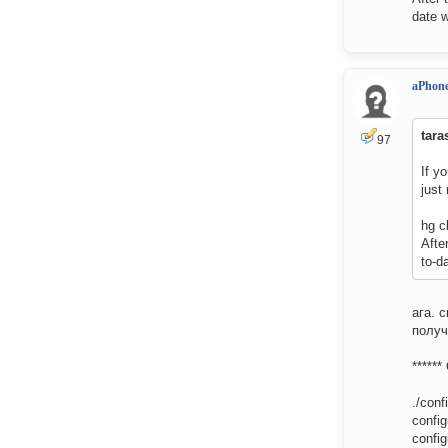
date w
aPhon
tara
97
If y
just 
hg c
Afte
to-d
ага. с
получ
******
./conf
config
config