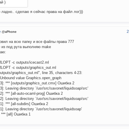
й )
 ладно.. сделаю я сейчас права на файл лог)))
2
e
@aPhone
овил на всю папку и все файлы права 777
 из под рута выполняю make
аю:
OPT -c outputs/icecast2.ml
OPT -c outputs/graphics_out.ml
outputs/graphics_out.ml", line 35, characters 4-23:
: Unbound value Graphics.open_graph
3]: *** [outputs/graphics_out.cmx] Ошибка 2
]: Leaving directory `/usr/src/savonet/liquidsoap/src'
]: *** [all-auto-ocaml-prog] Ошибка 2
]: Leaving directory `/usr/src/savonet/liquidsoap/src'
]: *** [all-subdirs] Ошибка 2
]: Leaving directory `/usr/src/savonet/liquidsoap'
*** [all] Ошибка 1