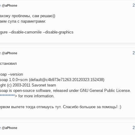
2
e
@aPhone
ахожу проблемы, сам решаю))
аем супа с параметрами:
igure --disable-camomile --disable-graphics
2
e
@aPhone
установил
soap --version
dsoap 1.0.0+scm (default@c4b973e71263:20120323:152438)
ight (c) 2003-2011 Savonet team
dsoap is open-source software, released under GNU General Public License.
**********
> for more information.
ервом вылете тогда отпишусь тут. Спасибо большое за помощь! :)
2
e
@aPhone