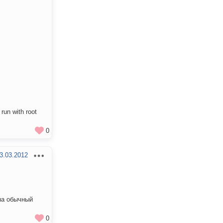
 run with root
0
3.03.2012
 на обычный
0