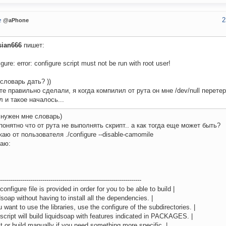
2
e
@aPhone
sian666
пишет:
igure: error: configure script must not be run with root user!
словарь дать? ))
те правильно сделали, я когда компилил от рута он мне /dev/null перете
 и такое началось...
 нужен мне словарь)
 понятно что от рута не выполнять скрипт.. а как тогда еще может быть?
каю от пользователя ./configure --disable-camomile
аю:
----------------------------------------------------------------------
 configure file is provided in order for you to be able to build |
idsoap without having to install all the dependencies. |
ou want to use the libraries, use the configure of the subdirectories. |
 script will build liquidsoap with features indicated in PACKAGES. |
 it or build manually if you need something more specific. |