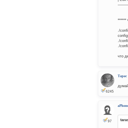
---------
******
./conf
config
./conf
./conf
что д
Тарас
думай
6245
aPhon
tara
97