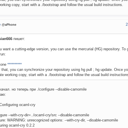
orking copy, start with a ./bootstrap and follow the usual build instructions.
2
e
@aPhone
sian666
пишет:
ou want a cutting-edge version, you can use the mercurial (HG) repository. To g
run:
lone
**********
r that, you can synchronize your repository using hg pull ; hg update. Once y
ate working copy, start with a ./bootstrap and follow the usual build instruction
качал. но теперь при ./configure --disable-camomile
аю:
 Configuring ocaml-cry
igure --with-cry-dir=../ocaml-cry/src --disable-camomile
ure: WARNING: unrecognized options: --with-cry-dir, --disable-camomile
uring ocaml-cry 0.2.2