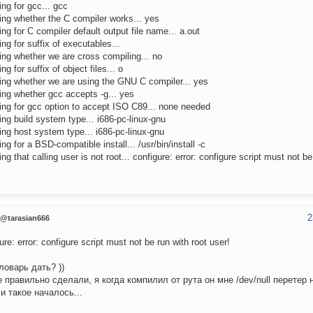
ng for gcc... gcc
ng whether the C compiler works... yes
ng for C compiler default output file name... a.out
ng for suffix of executables...
ng whether we are cross compiling... no
ng for suffix of object files... o
ing whether we are using the GNU C compiler... yes
ng whether gcc accepts -g... yes
ing for gcc option to accept ISO C89... none needed
ng build system type... i686-pc-linux-gnu
ng host system type... i686-pc-linux-gnu
ng for a BSD-compatible install... /usr/bin/install -c
ng that calling user is not root... configure: error: configure script must not be
2
@tarasian666
ure: error: configure script must not be run with root user!
ловарь дать? ))
е правильно сделали, я когда компилил от рута он мне /dev/null перетер
и такое началось...