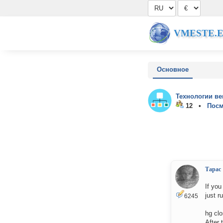
VMESTE.
Основное
Технологии ве
12 •
Посм
Тарас
If you
just r
6245
hg cl
After 