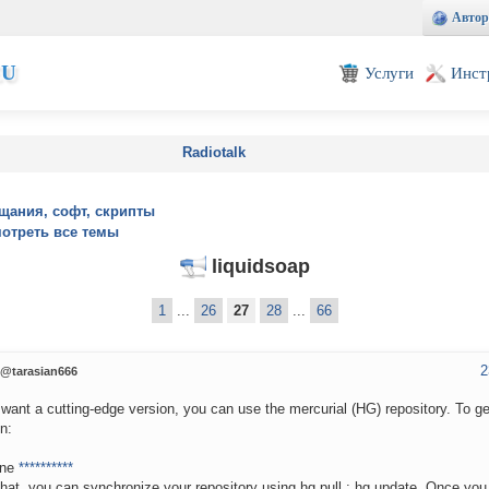
Автор
EU
Услуги
Инст
Radiotalk
щания, софт, скрипты
отреть все темы
liquidsoap
1
...
26
27
28
...
66
2
@tarasian666
 want a cutting-edge version, you can use the mercurial (HG) repository. To get
un:
one
**********
that, you can synchronize your repository using hg pull ; hg update. Once you