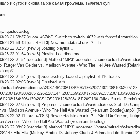
ошло и суток и снова та же самая проблема. вылетел суп
оги:
tmp/liquidsoap.log
3/23 21:58:37 [quota_4674:3] Switch to switch_4672 with forgetful transition.
03/23 21:58:43 [src_4708:3] New metadata chunk: ? -- h.
3/23 22:01:54 [new:3] Loading playlist...
3/23 22:01:54 [new:3] Playlist is a directory.
03/23 22:01:54 [decoder:3] Method "MP3" accepted "/home/belradio/win/radio
, Rutger Van Gelder vs. Madison Avenue - Who The Hell Are Wasted (Relan
eg).mp3".
3/23 22:01:54 [new:3] Successfully loaded a playlist of 116 tracks.
3/23 22:02:05 [new:3] Finished with
e/belradio/win/radio/new/\208\146\208\184\208\186\209\130\208\190\209\128
166\208\190\208\185 \226\128\147 \208\159\208\176\209\135\208\186\208\176
161\208\184\208\179\208\176\209\128\208\181\209\130 (MMx Studio Remix).
03/23 22:02:05 [new:3] Prepared "/home/belradio/win/radio/new/Steff Da Cam
r vs. Madison Avenue - Who The Hell Are Wasted (Relanium Bootleg).mp3" (R
03/23 22:02:11 [src_4708:3] New metadata chunk: ? -- Steff Da Campo, Rutge
on Avenue - Who The Hell Are Wasted (Relanium Bootleg).
03/23 22:08:02 [decoder:3] Method "MP3" accepted "/home/belradio/win/rad
28\147 Ella Ella (Mickey Martini,DJ Johnny Clash & Adrenalin Life Remix 20