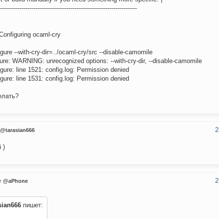
----------------------------------------------------------------------
 Configuring ocaml-cry
igure --with-cry-dir=../ocaml-cry/src --disable-camomile
ure: WARNING: unrecognized options: --with-cry-dir, --disable-camomile
igure: line 1521: config.log: Permission denied
igure: line 1531: config.log: Permission denied
елать?
2
@tarasian666
 )
2
e
@aPhone
sian666
пишет: