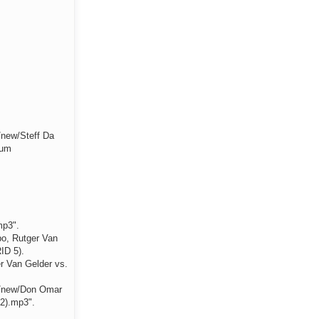
/new/Steff Da
ium
mp3".
po, Rutger Van
ID 5).
r Van Gelder vs.
io/new/Don Omar
12).mp3".