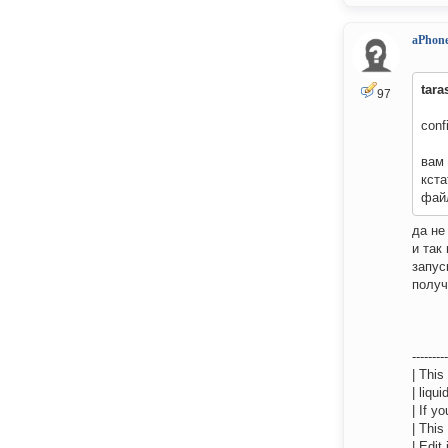
aPhon
tara
97
conf
вам 
кста
файл
да не
и так
запус
получ
---------
| This
| liqu
| If y
| This
| Edit