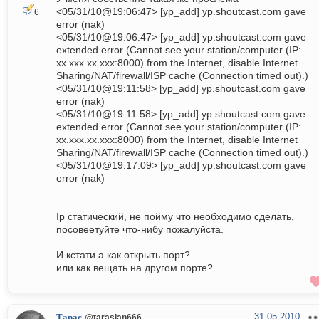
<05/31/10@19:06:47> [yp_add] yp.shoutcast.com gave
6
error (nak)
<05/31/10@19:06:47> [yp_add] yp.shoutcast.com gave
extended error (Cannot see your station/computer (IP:
xx.xxx.xx.xxx:8000) from the Internet, disable Internet
Sharing/NAT/firewall/ISP cache (Connection timed out).)
<05/31/10@19:11:58> [yp_add] yp.shoutcast.com gave
error (nak)
<05/31/10@19:11:58> [yp_add] yp.shoutcast.com gave
extended error (Cannot see your station/computer (IP:
xx.xxx.xx.xxx:8000) from the Internet, disable Internet
Sharing/NAT/firewall/ISP cache (Connection timed out).)
<05/31/10@19:17:09> [yp_add] yp.shoutcast.com gave
error (nak)
....
Ip статический, не пойму что необходимо сделать,
посовеетуйте что-нибу пожалуйста.
И кстати а как открыть порт?
или как вещать на другом порте?
31.05.2010
Тарас
@tarasian666