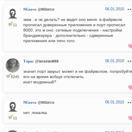
06.01.2010
NGorco
@NGorco
эмм...и че делать? не видит оно меня. в файрволе
прописал доверенные приложения и порт прописал
11
8000. это ж оно: сетевые подключения - настройки
брандамауера - дополнительно - одверенные
приложения или типо того.
06.01.2010
Тарас
@tarasian666
значит порт закрыт. может и не файрволом, попробуйт
его на время вобще отключить.
6245
инет модемный?
06.01.2010
NGorco
@NGorco
нет. локалка.
11