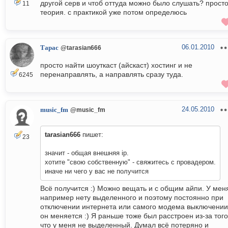
другой серв и чтоб оттуда можно было слушать? прост
11
теория. с практикой уже потом определюсь
06.01.2010
Тарас
@tarasian666
просто найти шоуткаст (айскаст) хостинг и не
перенаправлять, а направлять сразу туда.
6245
24.05.2010
music_fm
@music_fm
tarasian666
пишет:
23
значит - общая внешняя ip.
хотите "свою собственную" - свяжитесь с провадером.
иначе ни чего у вас не получится
Всё получится :) Можно вещать и с общим айпи. У мен
например нету выделенного и поэтому постоянно при
отключении интернета или самого модема выключении
он меняется :) Я раньше тоже был расстроен из-за того
что у меня не выделенный. Думал всё потеряно и