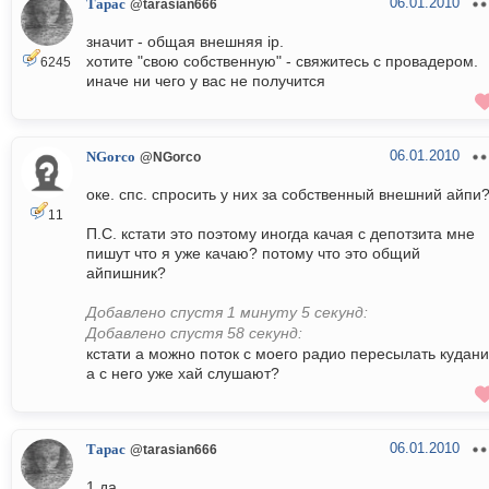
06.01.2010
Тарас
@tarasian666
значит - общая внешняя ip.
хотите "свою собственную" - свяжитесь с провадером.
6245
иначе ни чего у вас не получится
06.01.2010
NGorco
@NGorco
оке. спс. спросить у них за собственный внешний айпи
11
П.С. кстати это поэтому иногда качая с депотзита мне
пишут что я уже качаю? потому что это общий
айпишник?
Добавлено спустя 1 минуту 5 секунд:
Добавлено спустя 58 секунд:
кстати а можно поток с моего радио пересылать кудани
а с него уже хай слушают?
06.01.2010
Тарас
@tarasian666
1 да