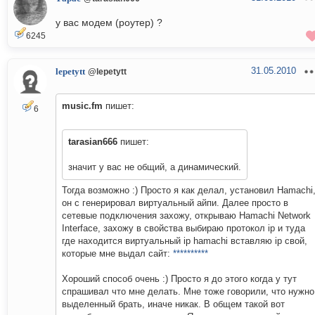
у вас модем (роутер) ?
6245
31.05.2010
lepetytt
@lepetytt
music.fm
пишет:
6
tarasian666
пишет:
значит у вас не общий, а динамический.
Тогда возможно :) Просто я как делал, установил Hamachi
он с генерировал виртуальный айпи. Далее просто в
сетевые подключения захожу, открываю Hamachi Network
Interface, захожу в свойства выбираю протокол ip и туда
где находится виртуальный ip hamachi вставляю ip свой,
которые мне выдал сайт:
**********
Хороший способ очень :) Просто я до этого когда у тут
спрашивал что мне делать. Мне тоже говорили, что нужно
выделенный брать, иначе никак. В общем такой вот