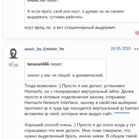
music.fm
пишет:
А если брать свой или ноут, я думаю он не сможет
выдержать сутками работать.
ноут вряд ли, а вот стационарный выдержит.
24.05.2010
music_fm
@music_fm
tarasian666
пишет:
23
значит у вас не общий, а динамический.
Тогда возможно :) Просто я как делал, установил
Hamachi, он с генерировал виртуальный айпи. Далее
просто в сетевые подключения захожу, открываю
Hamachi Network Interface, захожу в свойства выбираю
протокол ip и туда где находится виртуальный ip hamac
вставляю ip свой, которые мне выдал сайт:
**********
Хороший способ очень :) Просто я до этого когда у тут
спрашивал что мне делать. Мне тоже говорили, что
нужно выделенный брать, иначе никак. В общем такой