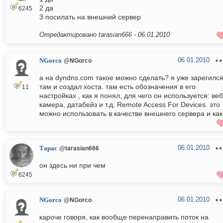
2 да
6245
3 посилать на внешний сервер
Отредактировано tarasian666 -
06.01.2010
06.01.2010
NGorco
@NGorco
а на dyndns.com такое можно сделать? я уже зарегилс
там и создал хоста. там есть обозначения в его
11
настройках , как я понял, для чего он используется: веб
камера, датабейз и т.д. Remote Access For Devices. это
можно использовать в качестве внешнего сервера и как
06.01.2010
Тарас
@tarasian666
он здесь ни при чем
6245
06.01.2010
NGorco
@NGorco
кароче говоря, как вообще перенаправить поток на