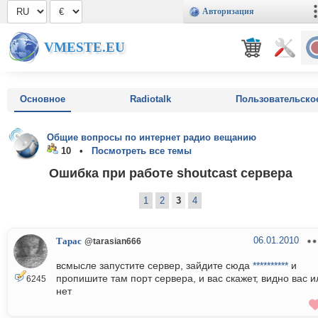
Авторизация
VMESTE.EU
Основное
Radiotalk
Пользовательско
Общие вопросы по интернет радио вещанию
10 •
Посмотреть все темы
Ошибка при работе shoutcast сервера
1
2
3
4
06.01.2010
Тарас
@tarasian666
всмысле запустите сервер, зайдите сюда
**********
и
пропишите там порт сервера, и вас скажет, видно вас и
6245
нет