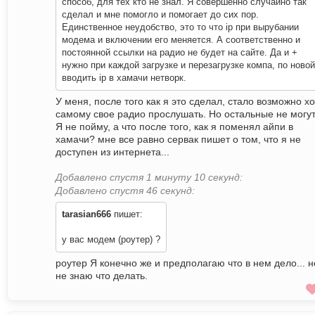
способ, для тех кто не знал. Я совершенно случайно так
сделал и мне помогло и помогает до сих пор.
Единственное неудобство, это то что ip при вырубании
модема и включении его меняется. А соответственно и
постоянной ссылки на радио не будет на сайте. Да и +
нужно при каждой загрузке и перезагрузке компа, по новой
вводить ip в хамачи нетворк.
У меня, после того как я это сделал, стало возможно хо
самому свое радио прослушать. Но остальные не могут
Я не пойму, а что после того, как я поменял айпи в
хамачи? мне все равно сервак пишет о том, что я не
доступен из интернета...
Добавлено спустя 1 минуту 10 секунд:
Добавлено спустя 46 секунд:
tarasian666
пишет:
у вас модем (роутер) ?
роутер Я конечно же и предполагаю что в нем дело... н
не знаю что делать.