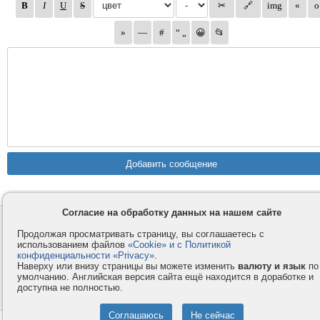
Согласие на обработку данных на нашем сайте
Контакты
Privacy и Cookie
Продолжая просматривать страницу, вы соглашаетесь с
Компания
Правила и условия
использованием файлов
«Cookie» и с Политикой
конфиденциальности «Privacy»
.
Услуги
Помощь
Наверху или внизу страницы вы можете изменить
валюту и язык
по
Как оплатить
Форумы
умолчанию. Английская версия сайта ещё находится в доработке и
доступна не полностью.
© 2008-2026
VMESTE.EU
- Все права защищены.