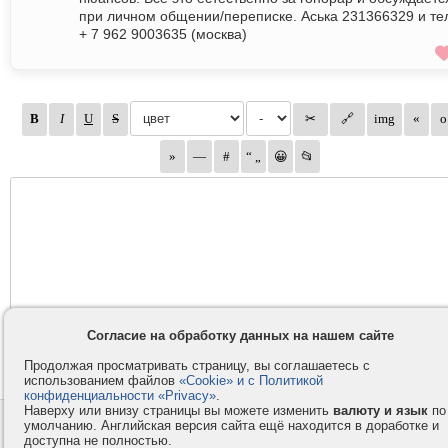
при личном общении/переписке. Аська 231366329 и те
+ 7 962 9003635 (москва)
Согласие на обработку данных на нашем сайте
Продолжая просматривать страницу, вы соглашаетесь с
использованием файлов
«Cookie» и с Политикой
конфиденциальности «Privacy»
.
Наверху или внизу страницы вы можете изменить
валюту и язык
по
Контакты
Privacy и Cookie
умолчанию. Английская версия сайта ещё находится в доработке и
доступна не полностью.
Компания
Правила и условия