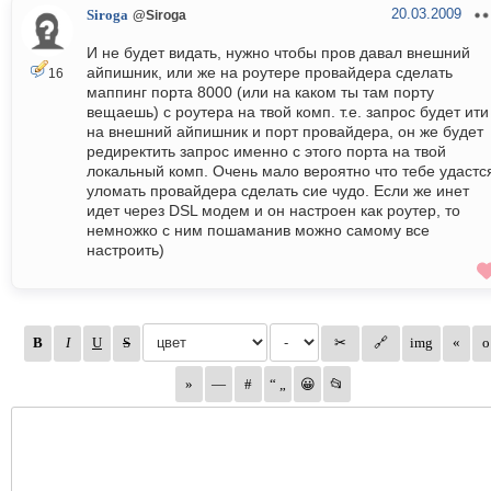
20.03.2009
Siroga
@Siroga
И не будет видать, нужно чтобы пров давал внешний
айпишник, или же на роутере провайдера сделать
16
маппинг порта 8000 (или на каком ты там порту
вещаешь) с роутера на твой комп. т.е. запрос будет ити
на внешний айпишник и порт провайдера, он же будет
редиректить запрос именно с этого порта на твой
локальный комп. Очень мало вероятно что тебе удастс
уломать провайдера сделать сие чудо. Если же инет
идет через DSL модем и он настроен как роутер, то
немножко с ним пошаманив можно самому все
настроить)